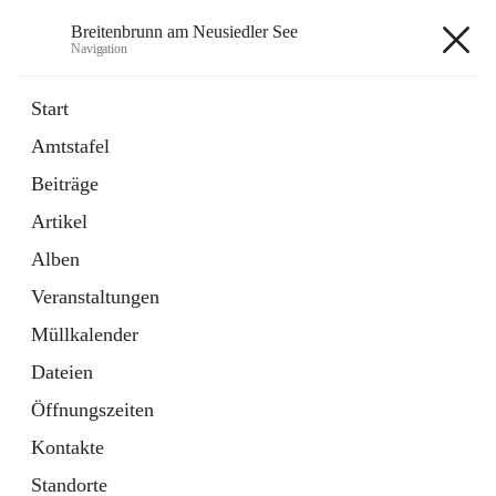
Breitenbrunn am Neusiedler See
Navigation
Breitenbrunn am Neusiedler See
Start
Amtstafel
Formulare
Beiträge
18 Schnellzugriffe
Artikel
Gemeindeservice
7 Schnellzugriffe
Alben
Veranstaltungen
+7
Müllkalender
Dateien
Öffnungszeiten
Kontakte
Hauptadresse
Standorte