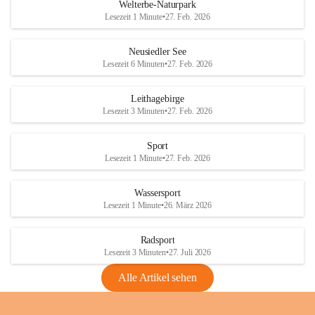
i
i
unzulässige Weingärten zu roden! Bitte 
Welterbe-Naturpark
e
e
helfen wir zusammen um unsere Winzer 
Lesezeit 1 Minute
•
27. Feb. 2026
d
d
vor den prognostizierten Ernteausfällen 
l
l
und den daraus folgenden wirtschaftlichen 
e
e
Neusiedler See
Schäden zu bewahren.
r
r
Lesezeit 6 Minuten
•
27. Feb. 2026
S
S
Verordnungen
e
e
Leithagebirge
04.08.2026
e
e
Lesezeit 3 Minuten
•
27. Feb. 2026
Maßnahmen zur Bekämpfung
der Goldgelben Vergilbung der
Sport
Rebe und der Amerikanischen
Lesezeit 1 Minute
•
27. Feb. 2026
Rebzikade
Anhang VBl. EU Nr. 18
Wassersport
_2026
Lesezeit 1 Minute
•
26. März 2026
1 Seite
•
1,4 MB
Radsport
VBl. EU Nr. 18_2026
Lesezeit 3 Minuten
•
27. Juli 2026
2 Seiten
•
2,1 MB
Alle Artikel sehen