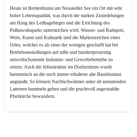
Heute ist Breitenbrunn am Neusiedler See ein Ort mit sehr 
hoher Lebensqualität, was durch die starken Zusiedelungen 
am Hang des Leithagebirges und die Errichtung des 
Pußtawohnparks unterstrichen wird. Wasser- und Radsport, 
Wein, Kunst und Kulinarik sind die Markenzeichen eines 
Ortes, welcher es als einer der wenigen geschafft hat bei 
Betriebsansiedlungen auf stille und hundertprozentig 
umweltschonende Industrie- und Gewerbebetriebe zu 
setzen. Auch die Infrastruktur im Dorfzentrum wurde 
harmonisch an die noch immer erhaltene alte Bausbustanz 
angepaßt. So können Nachtschwärmer unter alt anmutenden 
Laternen bummeln gehen und die prachtvoll angestrahlte 
Pfarrkirche bewundern.

Der Weinbau dominert heute nicht mehr, ist aber integrativer 
Bestandteil der Kultur des Ortes, da man hier schon lange 
von Massenweinbau auf Qualitätsweinbau umgestellt hat. 
So ist es auch nicht verwunderlich, dass eines der historisch 