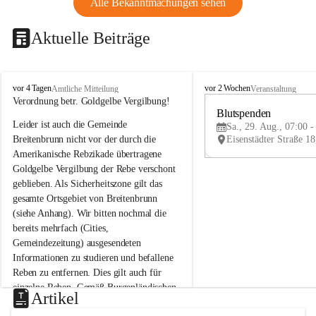
Alle Bekanntmachungen sehen
Aktuelle Beiträge
B
B
vor 4 Tagen
vor 2 Wochen
Amtliche Mitteilung
Veranstaltung
r
r
Verordnung betr. Goldgelbe Vergilbung!
e
e
Blutspenden
Leider ist auch die Gemeinde 
i
i
Sa., 29. Aug., 07:00 -
t
t
Breitenbrunn nicht vor der durch die 
e
e
Amerikanische Rebzikade übertragene 
n
n
Goldgelbe Vergilbung der Rebe verschont 
b
b
geblieben. Als Sicherheitszone gilt das 
r
r
gesamte Ortsgebiet von Breitenbrunn 
u
u
(siehe Anhang). Wir bitten nochmal die 
n
n
n
n
bereits mehrfach (Cities, 
a
a
Gemeindezeitung) ausgesendeten 
m
m
Informationen zu studieren und befallene 
N
N
Reben zu entfernen. Dies gilt auch für 
e
e
einzelne Reben. Gemäß Burgenländischen 
u
u
Artikel
Weinbaugesetz sind nicht gepflegte oder 
s
s