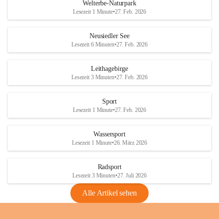
i
i
unzulässige Weingärten zu roden! Bitte 
Welterbe-Naturpark
e
e
helfen wir zusammen um unsere Winzer 
Lesezeit 1 Minute
•
27. Feb. 2026
d
d
vor den prognostizierten Ernteausfällen 
l
l
und den daraus folgenden wirtschaftlichen 
e
e
Neusiedler See
Schäden zu bewahren.
r
r
Lesezeit 6 Minuten
•
27. Feb. 2026
S
S
Verordnungen
e
e
Leithagebirge
04.08.2026
e
e
Lesezeit 3 Minuten
•
27. Feb. 2026
Maßnahmen zur Bekämpfung
der Goldgelben Vergilbung der
Sport
Rebe und der Amerikanischen
Lesezeit 1 Minute
•
27. Feb. 2026
Rebzikade
Anhang VBl. EU Nr. 18
Wassersport
_2026
Lesezeit 1 Minute
•
26. März 2026
1 Seite
•
1,4 MB
Radsport
VBl. EU Nr. 18_2026
Lesezeit 3 Minuten
•
27. Juli 2026
2 Seiten
•
2,1 MB
Alle Artikel sehen