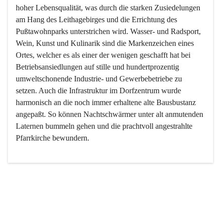
hoher Lebensqualität, was durch die starken Zusiedelungen 
am Hang des Leithagebirges und die Errichtung des 
Pußtawohnparks unterstrichen wird. Wasser- und Radsport, 
Wein, Kunst und Kulinarik sind die Markenzeichen eines 
Ortes, welcher es als einer der wenigen geschafft hat bei 
Betriebsansiedlungen auf stille und hundertprozentig 
umweltschonende Industrie- und Gewerbebetriebe zu 
setzen. Auch die Infrastruktur im Dorfzentrum wurde 
harmonisch an die noch immer erhaltene alte Bausbustanz 
angepaßt. So können Nachtschwärmer unter alt anmutenden 
Laternen bummeln gehen und die prachtvoll angestrahlte 
Pfarrkirche bewundern.

Der Weinbau dominert heute nicht mehr, ist aber integrativer 
Bestandteil der Kultur des Ortes, da man hier schon lange 
von Massenweinbau auf Qualitätsweinbau umgestellt hat. 
So ist es auch nicht verwunderlich, dass eines der historisch 
wertvollsten Gebäude die Ortsvinothek beherbergt und dass 
der Kellering ein beliebtes Ziel darstellt.
