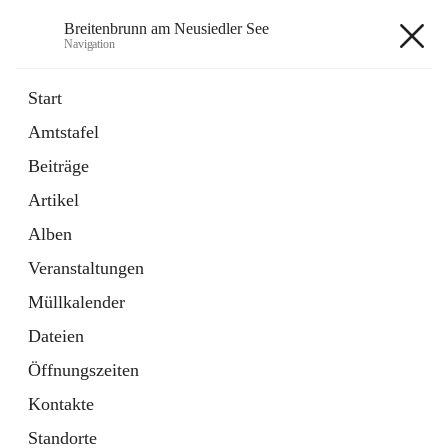
Breitenbrunn am Neusiedler See
Navigation
Breitenbrunn am Neusiedler See
Start
Amtstafel
Formulare
Beiträge
18 Schnellzugriffe
Artikel
Gemeindeservice
7 Schnellzugriffe
Alben
Veranstaltungen
+7
Müllkalender
Dateien
Öffnungszeiten
Kontakte
Hauptadresse
Standorte