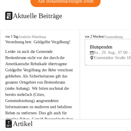
Alle Bekanntmachungen sehen
Aktuelle Beiträge
B
B
vor 1 Tag
vor 2 Wochen
Amtliche Mitteilung
Veranstaltung
r
r
Verordnung betr. Goldgelbe Vergilbung!
e
e
Blutspenden
Leider ist auch die Gemeinde 
i
i
Sa., 29. Aug., 07:00 -
t
t
Breitenbrunn nicht vor der durch die 
e
e
Amerikanische Rebzikade übertragene 
n
n
Goldgelbe Vergilbung der Rebe verschont 
b
b
geblieben. Als Sicherheitszone gilt das 
r
r
gesamte Ortsgebiet von Breitenbrunn 
u
u
(siehe Anhang). Wir bitten nochmal die 
n
n
n
n
bereits mehrfach (Cities, 
a
a
Gemeindezeitung) ausgesendeten 
m
m
Informationen zu studieren und befallene 
N
N
Reben zu entfernen. Dies gilt auch für 
e
e
einzelne Reben. Gemäß Burgenländischen 
u
u
Artikel
Weinbaugesetz sind nicht gepflegte oder 
s
s