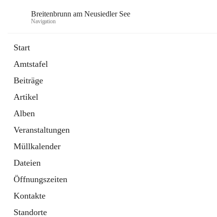
Breitenbrunn am Neusiedler See
Navigation
Start
Amtstafel
Formulare
Beiträge
18 Schnellzugriffe
Artikel
Gemeindeservice
7 Schnellzugriffe
Alben
Veranstaltungen
Müllkalender
Dateien
Öffnungszeiten
Kontakte
Standorte