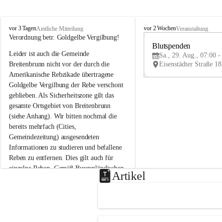
B
B
vor 3 Tagen
vor 2 Wochen
Amtliche Mitteilung
Veranstaltung
r
r
Verordnung betr. Goldgelbe Vergilbung!
e
e
Blutspenden
Leider ist auch die Gemeinde 
i
i
Sa., 29. Aug., 07:00 -
t
t
Breitenbrunn nicht vor der durch die 
e
e
Amerikanische Rebzikade übertragene 
n
n
Goldgelbe Vergilbung der Rebe verschont 
b
b
geblieben. Als Sicherheitszone gilt das 
r
r
gesamte Ortsgebiet von Breitenbrunn 
u
u
(siehe Anhang). Wir bitten nochmal die 
n
n
n
n
bereits mehrfach (Cities, 
a
a
Gemeindezeitung) ausgesendeten 
m
m
Informationen zu studieren und befallene 
N
N
Reben zu entfernen. Dies gilt auch für 
e
e
einzelne Reben. Gemäß Burgenländischen 
u
u
Artikel
Weinbaugesetz sind nicht gepflegte oder 
s
s
i
i
unzulässige Weingärten zu roden! Bitte 
e
e
helfen wir zusammen um unsere Winzer 
d
d
vor den prognostizierten Ernteausfällen 
l
l
und den daraus folgenden wirtschaftlichen 