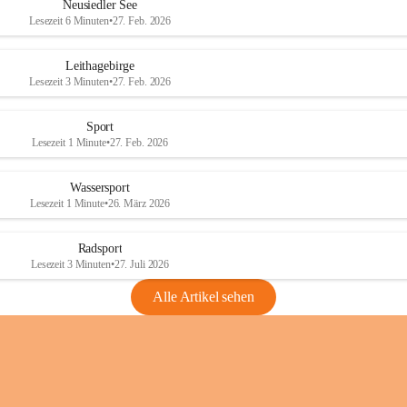
e
e
Neusiedler See
r
r
Lesezeit 6 Minuten
•
27. Feb. 2026
S
S
e
e
Leithagebirge
e
e
Lesezeit 3 Minuten
•
27. Feb. 2026
Sport
Lesezeit 1 Minute
•
27. Feb. 2026
Wassersport
Lesezeit 1 Minute
•
26. März 2026
Radsport
Lesezeit 3 Minuten
•
27. Juli 2026
Alle Artikel sehen