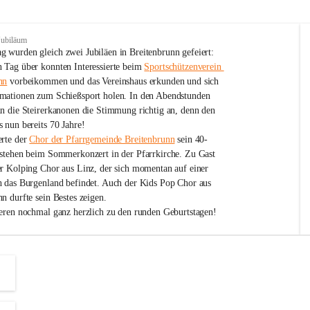
Jubiläum
 wurden gleich zwei Jubiläen in Breitenbrunn gefeiert: 
 Tag über konnten Interessierte beim 
Sportschützenverein 
nn
 vorbeikommen und das Vereinshaus erkunden und sich 
mationen zum Schießsport holen. In den Abendstunden 
nn die Steirerkanonen die Stimmung richtig an, denn den 
 nun bereits 70 Jahre!
rte der 
Chor der Pfarrgemeinde Breitenbrunn
 sein 40-
estehen beim Sommerkonzert in der Pfarrkirche. Zu Gast 
er Kolping Chor aus Linz, der sich momentan auf einer 
h das Burgenland befindet. Auch der Kids Pop Chor aus 
n durfte sein Bestes zeigen.
ieren nochmal ganz herzlich zu den runden Geburtstagen!