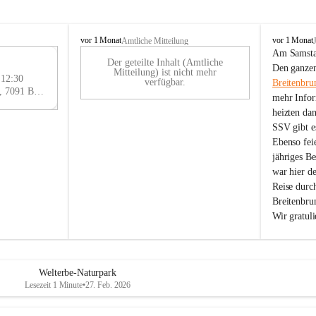
B
B
vor 1 Monat
vor 1 Monat
Amtliche Mitteilung
r
r
Am Samstag
Der geteilte Inhalt (Amtliche
e
e
29
Den ganzen
Mitteilung) ist nicht mehr
i
i
 12:30
AU
verfügbar.
Breitenbru
t
t
Eisenstädter Straße 18, 7091 Breitenbrunn am Neusiedler See, AUT
G
mehr Infor
e
e
heizten da
n
n
SSV gibt es
b
b
r
r
Ebenso feie
u
u
jähriges B
n
n
war hier d
n
n
Reise durc
a
a
Breitenbrun
m
m
Wir gratul
N
N
e
e
u
u
s
s
i
i
Welterbe-Naturpark
e
e
Lesezeit 1 Minute
•
27. Feb. 2026
d
d
l
l