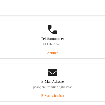
Eisenstädterstraße 18, 7091 Breitenbrunn am Neusiedler See, AUT
Auf Karte ansehen
Telefonnummer
+43 2683 5213
Anrufen
E-Mail Adresse
post@breitenbrunn.bgld.gv.at
E-Mail schreiben