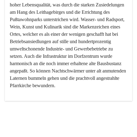
hoher Lebensqualität, was durch die starken Zusiedelungen 
am Hang des Leithagebirges und die Errichtung des 
Pußtawohnparks unterstrichen wird. Wasser- und Radsport, 
Wein, Kunst und Kulinarik sind die Markenzeichen eines 
Ortes, welcher es als einer der wenigen geschafft hat bei 
Betriebsansiedlungen auf stille und hundertprozentig 
umweltschonende Industrie- und Gewerbebetriebe zu 
setzen. Auch die Infrastruktur im Dorfzentrum wurde 
harmonisch an die noch immer erhaltene alte Bausbustanz 
angepaßt. So können Nachtschwärmer unter alt anmutenden 
Laternen bummeln gehen und die prachtvoll angestrahlte 
Pfarrkirche bewundern.

Der Weinbau dominert heute nicht mehr, ist aber integrativer 
Bestandteil der Kultur des Ortes, da man hier schon lange 
von Massenweinbau auf Qualitätsweinbau umgestellt hat. 
So ist es auch nicht verwunderlich, dass eines der historisch 
wertvollsten Gebäude die Ortsvinothek beherbergt und dass 
der Kellering ein beliebtes Ziel darstellt.
