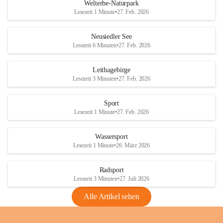
i
i
unzulässige Weingärten zu roden! Bitte 
Welterbe-Naturpark
e
e
helfen wir zusammen um unsere Winzer 
Lesezeit 1 Minute
•
27. Feb. 2026
d
d
vor den prognostizierten Ernteausfällen 
l
l
und den daraus folgenden wirtschaftlichen 
e
e
Neusiedler See
Schäden zu bewahren.
r
r
Lesezeit 6 Minuten
•
27. Feb. 2026
S
S
Verordnungen
e
e
Leithagebirge
04.08.2026
e
e
Lesezeit 3 Minuten
•
27. Feb. 2026
Maßnahmen zur Bekämpfung
der Goldgelben Vergilbung der
Sport
Rebe und der Amerikanischen
Lesezeit 1 Minute
•
27. Feb. 2026
Rebzikade
Anhang VBl. EU Nr. 18
Wassersport
_2026
Lesezeit 1 Minute
•
26. März 2026
1 Seite
•
1,4 MB
Radsport
VBl. EU Nr. 18_2026
Lesezeit 3 Minuten
•
27. Juli 2026
2 Seiten
•
2,1 MB
Alle Artikel sehen