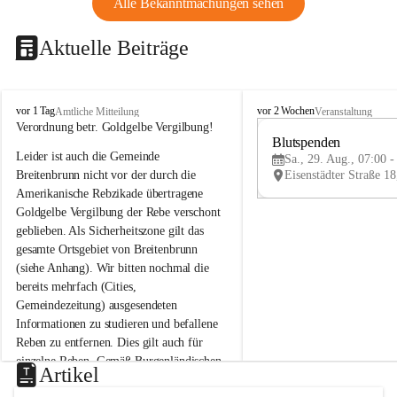
Alle Bekanntmachungen sehen
Aktuelle Beiträge
B
B
vor 1 Tag
vor 2 Wochen
Amtliche Mitteilung
Veranstaltung
r
r
Verordnung betr. Goldgelbe Vergilbung!
e
e
Blutspenden
Leider ist auch die Gemeinde 
i
i
Sa., 29. Aug., 07:00 -
t
t
Breitenbrunn nicht vor der durch die 
e
e
Amerikanische Rebzikade übertragene 
n
n
Goldgelbe Vergilbung der Rebe verschont 
b
b
geblieben. Als Sicherheitszone gilt das 
r
r
gesamte Ortsgebiet von Breitenbrunn 
u
u
(siehe Anhang). Wir bitten nochmal die 
n
n
n
n
bereits mehrfach (Cities, 
a
a
Gemeindezeitung) ausgesendeten 
m
m
Informationen zu studieren und befallene 
N
N
Reben zu entfernen. Dies gilt auch für 
e
e
einzelne Reben. Gemäß Burgenländischen 
u
u
Artikel
Weinbaugesetz sind nicht gepflegte oder 
s
s