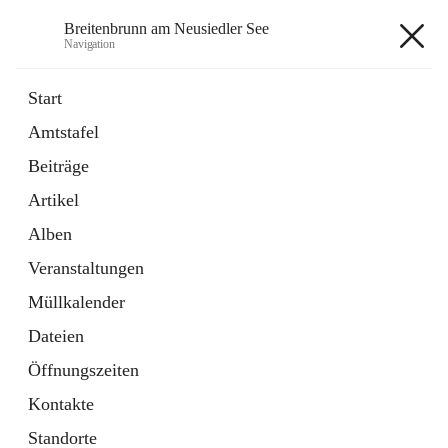
Breitenbrunn am Neusiedler See
Navigation
Breitenbrunn am Neusiedler See
Start
Amtstafel
Formulare
Beiträge
18 Schnellzugriffe
Artikel
Gemeindeservice
7 Schnellzugriffe
Alben
Veranstaltungen
+7
Müllkalender
Dateien
Öffnungszeiten
Kontakte
Hauptadresse
Standorte