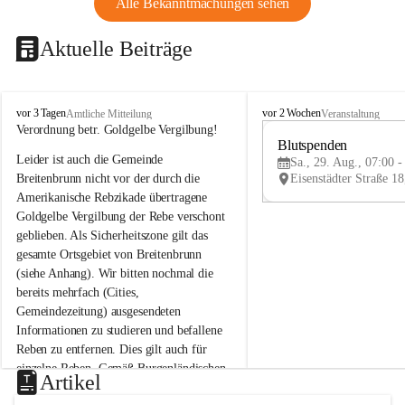
Alle Bekanntmachungen sehen
Aktuelle Beiträge
B
B
vor 3 Tagen
vor 2 Wochen
Amtliche Mitteilung
Veranstaltung
r
r
Verordnung betr. Goldgelbe Vergilbung!
e
e
Blutspenden
Leider ist auch die Gemeinde 
i
i
Sa., 29. Aug., 07:00 -
t
t
Breitenbrunn nicht vor der durch die 
e
e
Amerikanische Rebzikade übertragene 
n
n
Goldgelbe Vergilbung der Rebe verschont 
b
b
geblieben. Als Sicherheitszone gilt das 
r
r
gesamte Ortsgebiet von Breitenbrunn 
u
u
(siehe Anhang). Wir bitten nochmal die 
n
n
n
n
bereits mehrfach (Cities, 
a
a
Gemeindezeitung) ausgesendeten 
m
m
Informationen zu studieren und befallene 
N
N
Reben zu entfernen. Dies gilt auch für 
e
e
einzelne Reben. Gemäß Burgenländischen 
u
u
Artikel
Weinbaugesetz sind nicht gepflegte oder 
s
s