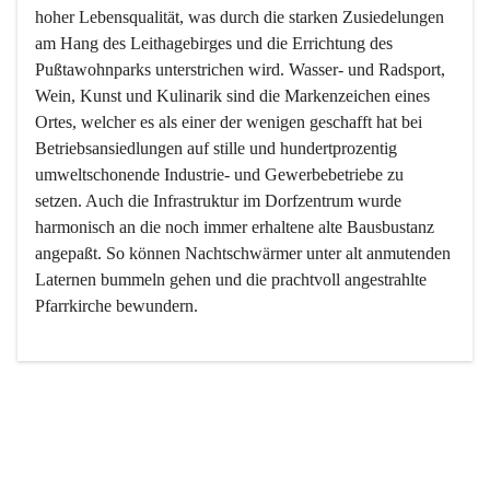
hoher Lebensqualität, was durch die starken Zusiedelungen 
am Hang des Leithagebirges und die Errichtung des 
Pußtawohnparks unterstrichen wird. Wasser- und Radsport, 
Wein, Kunst und Kulinarik sind die Markenzeichen eines 
Ortes, welcher es als einer der wenigen geschafft hat bei 
Betriebsansiedlungen auf stille und hundertprozentig 
umweltschonende Industrie- und Gewerbebetriebe zu 
setzen. Auch die Infrastruktur im Dorfzentrum wurde 
harmonisch an die noch immer erhaltene alte Bausbustanz 
angepaßt. So können Nachtschwärmer unter alt anmutenden 
Laternen bummeln gehen und die prachtvoll angestrahlte 
Pfarrkirche bewundern.

Der Weinbau dominert heute nicht mehr, ist aber integrativer 
Bestandteil der Kultur des Ortes, da man hier schon lange 
von Massenweinbau auf Qualitätsweinbau umgestellt hat. 
So ist es auch nicht verwunderlich, dass eines der historisch 
wertvollsten Gebäude die Ortsvinothek beherbergt und dass 
der Kellering ein beliebtes Ziel darstellt.
