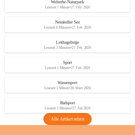
i
i
unzulässige Weingärten zu roden! Bitte 
Welterbe-Naturpark
e
e
helfen wir zusammen um unsere Winzer 
Lesezeit 1 Minute
•
27. Feb. 2026
d
d
vor den prognostizierten Ernteausfällen 
l
l
und den daraus folgenden wirtschaftlichen 
e
e
Neusiedler See
Schäden zu bewahren.
r
r
Lesezeit 6 Minuten
•
27. Feb. 2026
S
S
Verordnungen
e
e
Leithagebirge
04.08.2026
e
e
Lesezeit 3 Minuten
•
27. Feb. 2026
Maßnahmen zur Bekämpfung
der Goldgelben Vergilbung der
Sport
Rebe und der Amerikanischen
Lesezeit 1 Minute
•
27. Feb. 2026
Rebzikade
Anhang VBl. EU Nr. 18
Wassersport
_2026
Lesezeit 1 Minute
•
26. März 2026
1 Seite
•
1,4 MB
Radsport
VBl. EU Nr. 18_2026
Lesezeit 3 Minuten
•
27. Juli 2026
2 Seiten
•
2,1 MB
Alle Artikel sehen