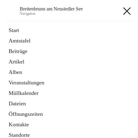
Breitenbrunn am Neusiedler See
Navigation
Breitenbrunn am Neusiedler See
Start
Amtstafel
Formulare
Beiträge
18 Schnellzugriffe
Artikel
Gemeindeservice
7 Schnellzugriffe
Alben
Veranstaltungen
+7
Müllkalender
Dateien
Öffnungszeiten
Kontakte
Hauptadresse
Standorte