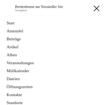
Breitenbrunn am Neusiedler See
Navigation
Breitenbrunn am Neusiedler See
Start
Amtstafel
Formulare
Beiträge
18 Schnellzugriffe
Artikel
Gemeindeservice
7 Schnellzugriffe
Alben
Veranstaltungen
+7
Müllkalender
Dateien
Öffnungszeiten
Kontakte
Hauptadresse
Standorte