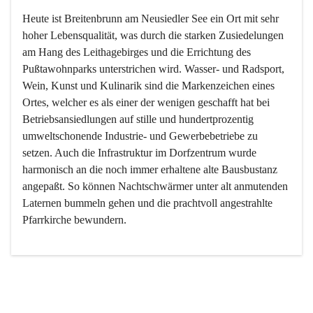
Heute ist Breitenbrunn am Neusiedler See ein Ort mit sehr 
hoher Lebensqualität, was durch die starken Zusiedelungen 
am Hang des Leithagebirges und die Errichtung des 
Pußtawohnparks unterstrichen wird. Wasser- und Radsport, 
Wein, Kunst und Kulinarik sind die Markenzeichen eines 
Ortes, welcher es als einer der wenigen geschafft hat bei 
Betriebsansiedlungen auf stille und hundertprozentig 
umweltschonende Industrie- und Gewerbebetriebe zu 
setzen. Auch die Infrastruktur im Dorfzentrum wurde 
harmonisch an die noch immer erhaltene alte Bausbustanz 
angepaßt. So können Nachtschwärmer unter alt anmutenden 
Laternen bummeln gehen und die prachtvoll angestrahlte 
Pfarrkirche bewundern.

Der Weinbau dominert heute nicht mehr, ist aber integrativer 
Bestandteil der Kultur des Ortes, da man hier schon lange 
von Massenweinbau auf Qualitätsweinbau umgestellt hat. 
So ist es auch nicht verwunderlich, dass eines der historisch 