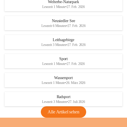
i
i
unzulässige Weingärten zu roden! Bitte 
Welterbe-Naturpark
e
e
helfen wir zusammen um unsere Winzer 
Lesezeit 1 Minute
•
27. Feb. 2026
d
d
vor den prognostizierten Ernteausfällen 
l
l
und den daraus folgenden wirtschaftlichen 
e
e
Neusiedler See
Schäden zu bewahren.
r
r
Lesezeit 6 Minuten
•
27. Feb. 2026
S
S
Verordnungen
e
e
Leithagebirge
04.08.2026
e
e
Lesezeit 3 Minuten
•
27. Feb. 2026
Maßnahmen zur Bekämpfung
der Goldgelben Vergilbung der
Sport
Rebe und der Amerikanischen
Lesezeit 1 Minute
•
27. Feb. 2026
Rebzikade
Anhang VBl. EU Nr. 18
Wassersport
_2026
Lesezeit 1 Minute
•
26. März 2026
1 Seite
•
1,4 MB
Radsport
VBl. EU Nr. 18_2026
Lesezeit 3 Minuten
•
27. Juli 2026
2 Seiten
•
2,1 MB
Alle Artikel sehen