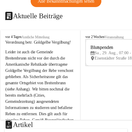
Alle Bekanntmachungen sehen
Aktuelle Beiträge
B
B
vor 4 Tagen
vor 2 Wochen
Amtliche Mitteilung
Veranstaltung
r
r
Verordnung betr. Goldgelbe Vergilbung!
e
e
Blutspenden
Leider ist auch die Gemeinde 
i
i
Sa., 29. Aug., 07:00 -
t
t
Breitenbrunn nicht vor der durch die 
e
e
Amerikanische Rebzikade übertragene 
n
n
Goldgelbe Vergilbung der Rebe verschont 
b
b
geblieben. Als Sicherheitszone gilt das 
r
r
gesamte Ortsgebiet von Breitenbrunn 
u
u
(siehe Anhang). Wir bitten nochmal die 
n
n
n
n
bereits mehrfach (Cities, 
a
a
Gemeindezeitung) ausgesendeten 
m
m
Informationen zu studieren und befallene 
N
N
Reben zu entfernen. Dies gilt auch für 
e
e
einzelne Reben. Gemäß Burgenländischen 
u
u
Artikel
Weinbaugesetz sind nicht gepflegte oder 
s
s