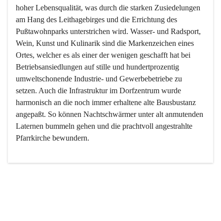
hoher Lebensqualität, was durch die starken Zusiedelungen 
am Hang des Leithagebirges und die Errichtung des 
Pußtawohnparks unterstrichen wird. Wasser- und Radsport, 
Wein, Kunst und Kulinarik sind die Markenzeichen eines 
Ortes, welcher es als einer der wenigen geschafft hat bei 
Betriebsansiedlungen auf stille und hundertprozentig 
umweltschonende Industrie- und Gewerbebetriebe zu 
setzen. Auch die Infrastruktur im Dorfzentrum wurde 
harmonisch an die noch immer erhaltene alte Bausbustanz 
angepaßt. So können Nachtschwärmer unter alt anmutenden 
Laternen bummeln gehen und die prachtvoll angestrahlte 
Pfarrkirche bewundern.

Der Weinbau dominert heute nicht mehr, ist aber integrativer 
Bestandteil der Kultur des Ortes, da man hier schon lange 
von Massenweinbau auf Qualitätsweinbau umgestellt hat. 
So ist es auch nicht verwunderlich, dass eines der historisch 
wertvollsten Gebäude die Ortsvinothek beherbergt und dass 
der Kellering ein beliebtes Ziel darstellt.
