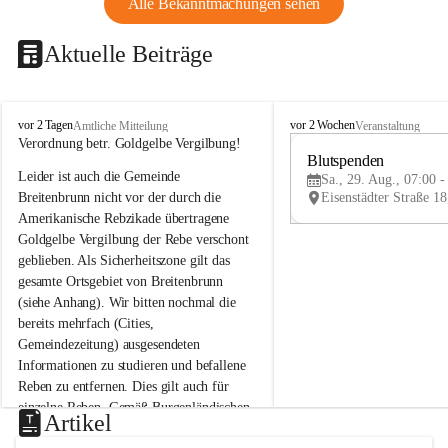
Alle Bekanntmachungen sehen
Aktuelle Beiträge
B
B
vor 2 Tagen
vor 2 Wochen
Amtliche Mitteilung
Veranstaltung
r
r
Verordnung betr. Goldgelbe Vergilbung!
e
e
Blutspenden
Leider ist auch die Gemeinde 
i
i
Sa., 29. Aug., 07:00 -
t
t
Breitenbrunn nicht vor der durch die 
e
e
Amerikanische Rebzikade übertragene 
n
n
Goldgelbe Vergilbung der Rebe verschont 
b
b
geblieben. Als Sicherheitszone gilt das 
r
r
gesamte Ortsgebiet von Breitenbrunn 
u
u
(siehe Anhang). Wir bitten nochmal die 
n
n
n
n
bereits mehrfach (Cities, 
a
a
Gemeindezeitung) ausgesendeten 
m
m
Informationen zu studieren und befallene 
N
N
Reben zu entfernen. Dies gilt auch für 
e
e
einzelne Reben. Gemäß Burgenländischen 
u
u
Artikel
Weinbaugesetz sind nicht gepflegte oder 
s
s