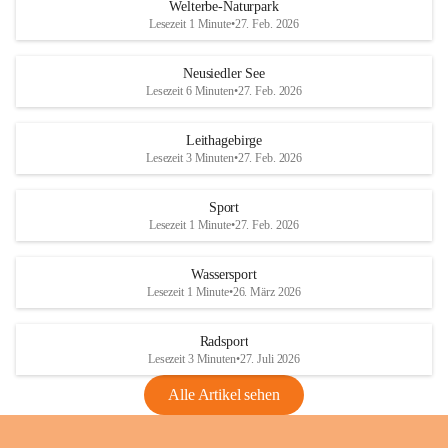
i
i
unzulässige Weingärten zu roden! Bitte 
Welterbe-Naturpark
e
e
helfen wir zusammen um unsere Winzer 
Lesezeit 1 Minute
•
27. Feb. 2026
d
d
vor den prognostizierten Ernteausfällen 
l
l
und den daraus folgenden wirtschaftlichen 
e
e
Neusiedler See
Schäden zu bewahren.
r
r
Lesezeit 6 Minuten
•
27. Feb. 2026
S
S
Verordnungen
e
e
Leithagebirge
04.08.2026
e
e
Lesezeit 3 Minuten
•
27. Feb. 2026
Maßnahmen zur Bekämpfung
der Goldgelben Vergilbung der
Sport
Rebe und der Amerikanischen
Lesezeit 1 Minute
•
27. Feb. 2026
Rebzikade
Anhang VBl. EU Nr. 18
Wassersport
_2026
Lesezeit 1 Minute
•
26. März 2026
1 Seite
•
1,4 MB
Radsport
VBl. EU Nr. 18_2026
Lesezeit 3 Minuten
•
27. Juli 2026
2 Seiten
•
2,1 MB
Alle Artikel sehen