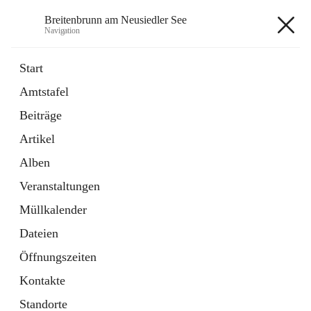
Breitenbrunn am Neusiedler See
Navigation
Breitenbrunn am Neusiedler See
Start
Amtstafel
Formulare
Beiträge
18 Schnellzugriffe
Artikel
Gemeindeservice
7 Schnellzugriffe
Alben
Veranstaltungen
+7
Müllkalender
Dateien
Öffnungszeiten
Kontakte
Hauptadresse
Standorte