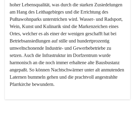
hoher Lebensqualität, was durch die starken Zusiedelungen 
am Hang des Leithagebirges und die Errichtung des 
Pußtawohnparks unterstrichen wird. Wasser- und Radsport, 
Wein, Kunst und Kulinarik sind die Markenzeichen eines 
Ortes, welcher es als einer der wenigen geschafft hat bei 
Betriebsansiedlungen auf stille und hundertprozentig 
umweltschonende Industrie- und Gewerbebetriebe zu 
setzen. Auch die Infrastruktur im Dorfzentrum wurde 
harmonisch an die noch immer erhaltene alte Bausbustanz 
angepaßt. So können Nachtschwärmer unter alt anmutenden 
Laternen bummeln gehen und die prachtvoll angestrahlte 
Pfarrkirche bewundern.

Der Weinbau dominert heute nicht mehr, ist aber integrativer 
Bestandteil der Kultur des Ortes, da man hier schon lange 
von Massenweinbau auf Qualitätsweinbau umgestellt hat. 
So ist es auch nicht verwunderlich, dass eines der historisch 
wertvollsten Gebäude die Ortsvinothek beherbergt und dass 
der Kellering ein beliebtes Ziel darstellt.
