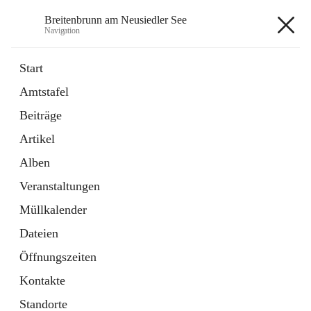
Breitenbrunn am Neusiedler See
Navigation
Breitenbrunn am Neusiedler See
Start
Amtstafel
Formulare
Beiträge
18 Schnellzugriffe
Artikel
Gemeindeservice
7 Schnellzugriffe
Alben
Veranstaltungen
+7
Müllkalender
Dateien
Öffnungszeiten
Kontakte
Hauptadresse
Standorte