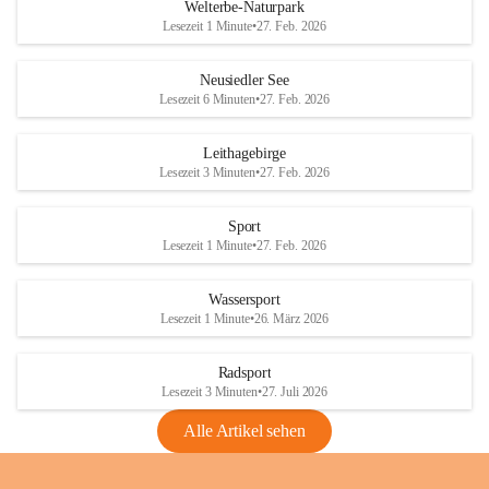
i
i
unzulässige Weingärten zu roden! Bitte 
Welterbe-Naturpark
e
e
helfen wir zusammen um unsere Winzer 
Lesezeit 1 Minute
•
27. Feb. 2026
d
d
vor den prognostizierten Ernteausfällen 
l
l
und den daraus folgenden wirtschaftlichen 
e
e
Neusiedler See
Schäden zu bewahren.
r
r
Lesezeit 6 Minuten
•
27. Feb. 2026
S
S
Verordnungen
e
e
Leithagebirge
04.08.2026
e
e
Lesezeit 3 Minuten
•
27. Feb. 2026
Maßnahmen zur Bekämpfung
der Goldgelben Vergilbung der
Sport
Rebe und der Amerikanischen
Lesezeit 1 Minute
•
27. Feb. 2026
Rebzikade
Anhang VBl. EU Nr. 18
Wassersport
_2026
Lesezeit 1 Minute
•
26. März 2026
1 Seite
•
1,4 MB
Radsport
VBl. EU Nr. 18_2026
Lesezeit 3 Minuten
•
27. Juli 2026
2 Seiten
•
2,1 MB
Alle Artikel sehen