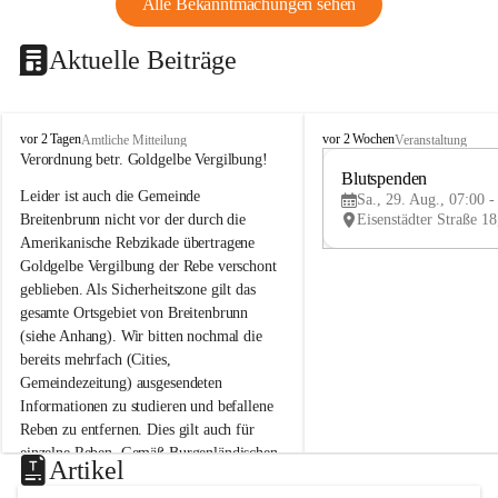
Alle Bekanntmachungen sehen
Aktuelle Beiträge
B
B
vor 2 Tagen
vor 2 Wochen
Amtliche Mitteilung
Veranstaltung
r
r
Verordnung betr. Goldgelbe Vergilbung!
e
e
Blutspenden
Leider ist auch die Gemeinde 
i
i
Sa., 29. Aug., 07:00 -
t
t
Breitenbrunn nicht vor der durch die 
e
e
Amerikanische Rebzikade übertragene 
n
n
Goldgelbe Vergilbung der Rebe verschont 
b
b
geblieben. Als Sicherheitszone gilt das 
r
r
gesamte Ortsgebiet von Breitenbrunn 
u
u
(siehe Anhang). Wir bitten nochmal die 
n
n
n
n
bereits mehrfach (Cities, 
a
a
Gemeindezeitung) ausgesendeten 
m
m
Informationen zu studieren und befallene 
N
N
Reben zu entfernen. Dies gilt auch für 
e
e
einzelne Reben. Gemäß Burgenländischen 
u
u
Artikel
Weinbaugesetz sind nicht gepflegte oder 
s
s