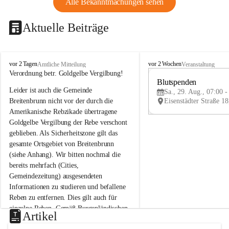
Alle Bekanntmachungen sehen
Aktuelle Beiträge
B
B
vor 2 Tagen
vor 2 Wochen
Amtliche Mitteilung
Veranstaltung
r
r
Verordnung betr. Goldgelbe Vergilbung!
e
e
Blutspenden
Leider ist auch die Gemeinde 
i
i
Sa., 29. Aug., 07:00 -
t
t
Breitenbrunn nicht vor der durch die 
e
e
Amerikanische Rebzikade übertragene 
n
n
Goldgelbe Vergilbung der Rebe verschont 
b
b
geblieben. Als Sicherheitszone gilt das 
r
r
gesamte Ortsgebiet von Breitenbrunn 
u
u
(siehe Anhang). Wir bitten nochmal die 
n
n
n
n
bereits mehrfach (Cities, 
a
a
Gemeindezeitung) ausgesendeten 
m
m
Informationen zu studieren und befallene 
N
N
Reben zu entfernen. Dies gilt auch für 
e
e
einzelne Reben. Gemäß Burgenländischen 
u
u
Artikel
Weinbaugesetz sind nicht gepflegte oder 
s
s