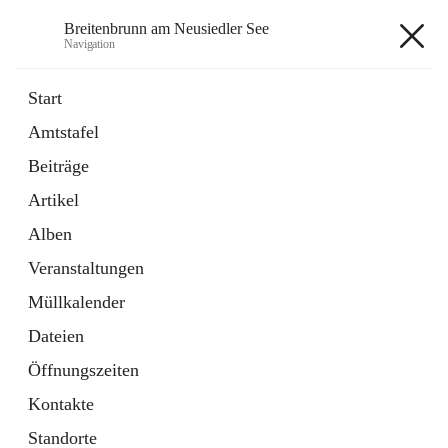
Breitenbrunn am Neusiedler See
Navigation
Breitenbrunn am Neusiedler See
Start
Amtstafel
Formulare
Beiträge
18 Schnellzugriffe
Artikel
Gemeindeservice
7 Schnellzugriffe
Alben
Veranstaltungen
+7
Müllkalender
Dateien
Öffnungszeiten
Kontakte
Hauptadresse
Standorte