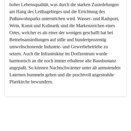
hoher Lebensqualität, was durch die starken Zusiedelungen 
am Hang des Leithagebirges und die Errichtung des 
Pußtawohnparks unterstrichen wird. Wasser- und Radsport, 
Wein, Kunst und Kulinarik sind die Markenzeichen eines 
Ortes, welcher es als einer der wenigen geschafft hat bei 
Betriebsansiedlungen auf stille und hundertprozentig 
umweltschonende Industrie- und Gewerbebetriebe zu 
setzen. Auch die Infrastruktur im Dorfzentrum wurde 
harmonisch an die noch immer erhaltene alte Bausbustanz 
angepaßt. So können Nachtschwärmer unter alt anmutenden 
Laternen bummeln gehen und die prachtvoll angestrahlte 
Pfarrkirche bewundern.

Der Weinbau dominert heute nicht mehr, ist aber integrativer 
Bestandteil der Kultur des Ortes, da man hier schon lange 
von Massenweinbau auf Qualitätsweinbau umgestellt hat. 
So ist es auch nicht verwunderlich, dass eines der historisch 
wertvollsten Gebäude die Ortsvinothek beherbergt und dass 
der Kellering ein beliebtes Ziel darstellt.
