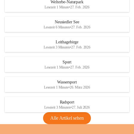
i
i
unzulässige Weingärten zu roden! Bitte 
Welterbe-Naturpark
e
e
helfen wir zusammen um unsere Winzer 
Lesezeit 1 Minute
•
27. Feb. 2026
d
d
vor den prognostizierten Ernteausfällen 
l
l
und den daraus folgenden wirtschaftlichen 
e
e
Neusiedler See
Schäden zu bewahren.
r
r
Lesezeit 6 Minuten
•
27. Feb. 2026
S
S
Verordnungen
e
e
Leithagebirge
04.08.2026
e
e
Lesezeit 3 Minuten
•
27. Feb. 2026
Maßnahmen zur Bekämpfung
der Goldgelben Vergilbung der
Sport
Rebe und der Amerikanischen
Lesezeit 1 Minute
•
27. Feb. 2026
Rebzikade
Anhang VBl. EU Nr. 18
Wassersport
_2026
Lesezeit 1 Minute
•
26. März 2026
1 Seite
•
1,4 MB
Radsport
VBl. EU Nr. 18_2026
Lesezeit 3 Minuten
•
27. Juli 2026
2 Seiten
•
2,1 MB
Alle Artikel sehen