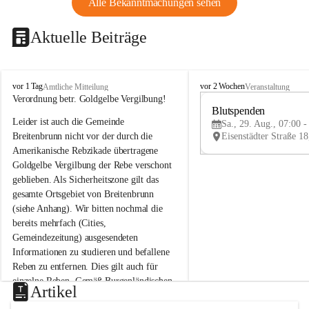
Alle Bekanntmachungen sehen
Aktuelle Beiträge
B
B
vor 1 Tag
vor 2 Wochen
Amtliche Mitteilung
Veranstaltung
r
r
Verordnung betr. Goldgelbe Vergilbung!
e
e
Blutspenden
Leider ist auch die Gemeinde 
i
i
Sa., 29. Aug., 07:00 -
t
t
Breitenbrunn nicht vor der durch die 
e
e
Amerikanische Rebzikade übertragene 
n
n
Goldgelbe Vergilbung der Rebe verschont 
b
b
geblieben. Als Sicherheitszone gilt das 
r
r
gesamte Ortsgebiet von Breitenbrunn 
u
u
(siehe Anhang). Wir bitten nochmal die 
n
n
n
n
bereits mehrfach (Cities, 
a
a
Gemeindezeitung) ausgesendeten 
m
m
Informationen zu studieren und befallene 
N
N
Reben zu entfernen. Dies gilt auch für 
e
e
einzelne Reben. Gemäß Burgenländischen 
u
u
Artikel
Weinbaugesetz sind nicht gepflegte oder 
s
s