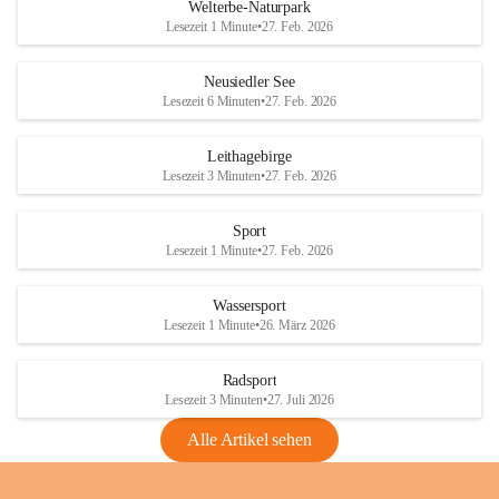
i
i
unzulässige Weingärten zu roden! Bitte 
Welterbe-Naturpark
e
e
helfen wir zusammen um unsere Winzer 
Lesezeit 1 Minute
•
27. Feb. 2026
d
d
vor den prognostizierten Ernteausfällen 
l
l
und den daraus folgenden wirtschaftlichen 
e
e
Neusiedler See
Schäden zu bewahren.
r
r
Lesezeit 6 Minuten
•
27. Feb. 2026
S
S
Verordnungen
e
e
Leithagebirge
04.08.2026
e
e
Lesezeit 3 Minuten
•
27. Feb. 2026
Maßnahmen zur Bekämpfung
der Goldgelben Vergilbung der
Sport
Rebe und der Amerikanischen
Lesezeit 1 Minute
•
27. Feb. 2026
Rebzikade
Anhang VBl. EU Nr. 18
Wassersport
_2026
Lesezeit 1 Minute
•
26. März 2026
1 Seite
•
1,4 MB
Radsport
VBl. EU Nr. 18_2026
Lesezeit 3 Minuten
•
27. Juli 2026
2 Seiten
•
2,1 MB
Alle Artikel sehen