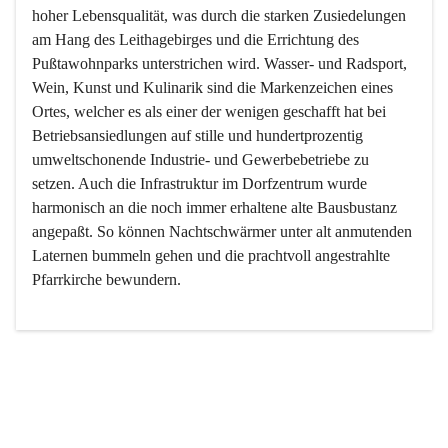
hoher Lebensqualität, was durch die starken Zusiedelungen 
am Hang des Leithagebirges und die Errichtung des 
Pußtawohnparks unterstrichen wird. Wasser- und Radsport, 
Wein, Kunst und Kulinarik sind die Markenzeichen eines 
Ortes, welcher es als einer der wenigen geschafft hat bei 
Betriebsansiedlungen auf stille und hundertprozentig 
umweltschonende Industrie- und Gewerbebetriebe zu 
setzen. Auch die Infrastruktur im Dorfzentrum wurde 
harmonisch an die noch immer erhaltene alte Bausbustanz 
angepaßt. So können Nachtschwärmer unter alt anmutenden 
Laternen bummeln gehen und die prachtvoll angestrahlte 
Pfarrkirche bewundern.

Der Weinbau dominert heute nicht mehr, ist aber integrativer 
Bestandteil der Kultur des Ortes, da man hier schon lange 
von Massenweinbau auf Qualitätsweinbau umgestellt hat. 
So ist es auch nicht verwunderlich, dass eines der historisch 
wertvollsten Gebäude die Ortsvinothek beherbergt und dass 
der Kellering ein beliebtes Ziel darstellt.
