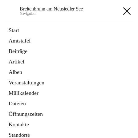
Breitenbrunn am Neusiedler See
Navigation
Breitenbrunn am Neusiedler See
Start
Amtstafel
Formulare
Beiträge
18 Schnellzugriffe
Artikel
Gemeindeservice
7 Schnellzugriffe
Alben
Veranstaltungen
+7
Müllkalender
Dateien
Öffnungszeiten
Kontakte
Hauptadresse
Standorte