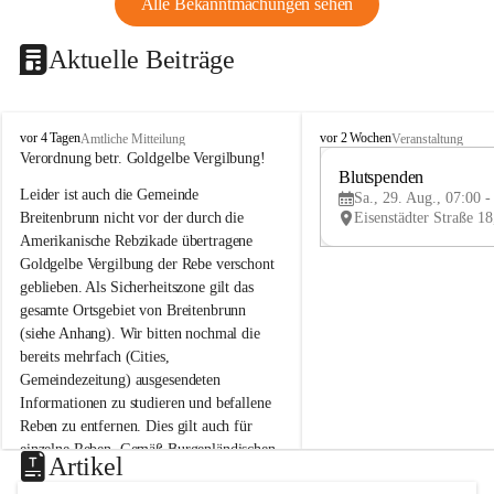
Alle Bekanntmachungen sehen
Aktuelle Beiträge
B
B
vor 4 Tagen
vor 2 Wochen
Amtliche Mitteilung
Veranstaltung
r
r
Verordnung betr. Goldgelbe Vergilbung!
e
e
Blutspenden
Leider ist auch die Gemeinde 
i
i
Sa., 29. Aug., 07:00 -
t
t
Breitenbrunn nicht vor der durch die 
e
e
Amerikanische Rebzikade übertragene 
n
n
Goldgelbe Vergilbung der Rebe verschont 
b
b
geblieben. Als Sicherheitszone gilt das 
r
r
gesamte Ortsgebiet von Breitenbrunn 
u
u
(siehe Anhang). Wir bitten nochmal die 
n
n
n
n
bereits mehrfach (Cities, 
a
a
Gemeindezeitung) ausgesendeten 
m
m
Informationen zu studieren und befallene 
N
N
Reben zu entfernen. Dies gilt auch für 
e
e
einzelne Reben. Gemäß Burgenländischen 
u
u
Artikel
Weinbaugesetz sind nicht gepflegte oder 
s
s