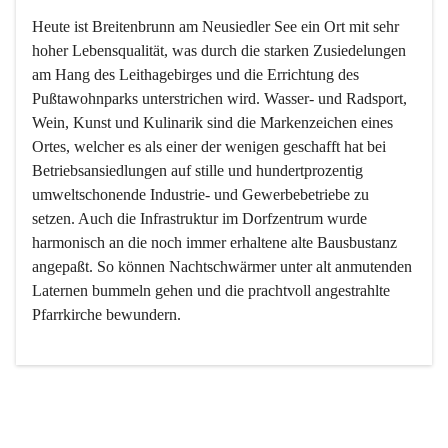
Heute ist Breitenbrunn am Neusiedler See ein Ort mit sehr 
hoher Lebensqualität, was durch die starken Zusiedelungen 
am Hang des Leithagebirges und die Errichtung des 
Pußtawohnparks unterstrichen wird. Wasser- und Radsport, 
Wein, Kunst und Kulinarik sind die Markenzeichen eines 
Ortes, welcher es als einer der wenigen geschafft hat bei 
Betriebsansiedlungen auf stille und hundertprozentig 
umweltschonende Industrie- und Gewerbebetriebe zu 
setzen. Auch die Infrastruktur im Dorfzentrum wurde 
harmonisch an die noch immer erhaltene alte Bausbustanz 
angepaßt. So können Nachtschwärmer unter alt anmutenden 
Laternen bummeln gehen und die prachtvoll angestrahlte 
Pfarrkirche bewundern.

Der Weinbau dominert heute nicht mehr, ist aber integrativer 
Bestandteil der Kultur des Ortes, da man hier schon lange 
von Massenweinbau auf Qualitätsweinbau umgestellt hat. 
So ist es auch nicht verwunderlich, dass eines der historisch 