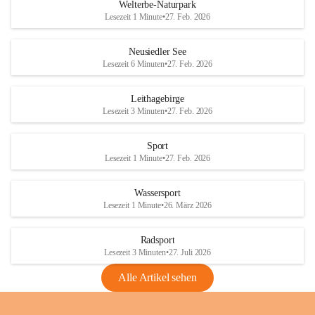
i
i
unzulässige Weingärten zu roden! Bitte 
Welterbe-Naturpark
e
e
helfen wir zusammen um unsere Winzer 
Lesezeit 1 Minute
•
27. Feb. 2026
d
d
vor den prognostizierten Ernteausfällen 
l
l
und den daraus folgenden wirtschaftlichen 
e
e
Neusiedler See
Schäden zu bewahren.
r
r
Lesezeit 6 Minuten
•
27. Feb. 2026
S
S
Verordnungen
e
e
Leithagebirge
04.08.2026
e
e
Lesezeit 3 Minuten
•
27. Feb. 2026
Maßnahmen zur Bekämpfung
der Goldgelben Vergilbung der
Sport
Rebe und der Amerikanischen
Lesezeit 1 Minute
•
27. Feb. 2026
Rebzikade
Anhang VBl. EU Nr. 18
Wassersport
_2026
Lesezeit 1 Minute
•
26. März 2026
1 Seite
•
1,4 MB
Radsport
VBl. EU Nr. 18_2026
Lesezeit 3 Minuten
•
27. Juli 2026
2 Seiten
•
2,1 MB
Alle Artikel sehen