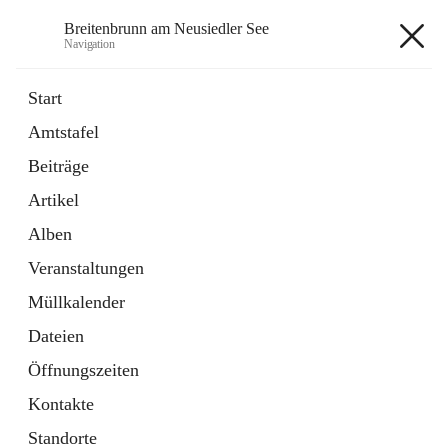
Breitenbrunn am Neusiedler See
Navigation
Breitenbrunn am Neusiedler See
Start
Amtstafel
Formulare
Beiträge
18 Schnellzugriffe
Artikel
Gemeindeservice
7 Schnellzugriffe
Alben
Veranstaltungen
+7
Müllkalender
Dateien
Öffnungszeiten
Kontakte
Hauptadresse
Standorte