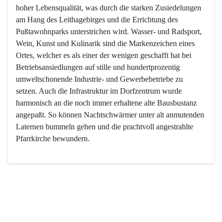
hoher Lebensqualität, was durch die starken Zusiedelungen 
am Hang des Leithagebirges und die Errichtung des 
Pußtawohnparks unterstrichen wird. Wasser- und Radsport, 
Wein, Kunst und Kulinarik sind die Markenzeichen eines 
Ortes, welcher es als einer der wenigen geschafft hat bei 
Betriebsansiedlungen auf stille und hundertprozentig 
umweltschonende Industrie- und Gewerbebetriebe zu 
setzen. Auch die Infrastruktur im Dorfzentrum wurde 
harmonisch an die noch immer erhaltene alte Bausbustanz 
angepaßt. So können Nachtschwärmer unter alt anmutenden 
Laternen bummeln gehen und die prachtvoll angestrahlte 
Pfarrkirche bewundern.

Der Weinbau dominert heute nicht mehr, ist aber integrativer 
Bestandteil der Kultur des Ortes, da man hier schon lange 
von Massenweinbau auf Qualitätsweinbau umgestellt hat. 
So ist es auch nicht verwunderlich, dass eines der historisch 
wertvollsten Gebäude die Ortsvinothek beherbergt und dass 
der Kellering ein beliebtes Ziel darstellt.
