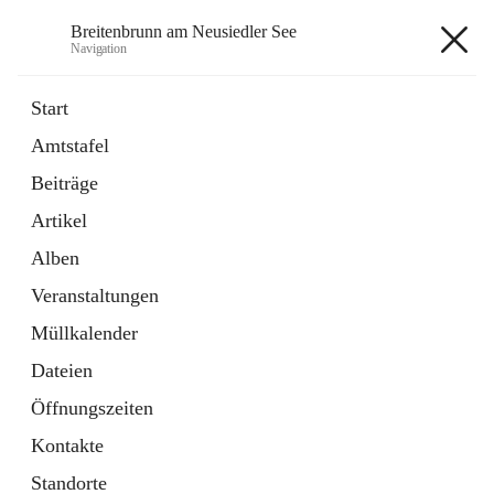
Breitenbrunn am Neusiedler See
Navigation
Breitenbrunn am Neusiedler See
Start
Amtstafel
Formulare
Beiträge
18 Schnellzugriffe
Artikel
Gemeindeservice
7 Schnellzugriffe
Alben
Veranstaltungen
+7
Müllkalender
Dateien
Öffnungszeiten
Kontakte
Hauptadresse
Standorte