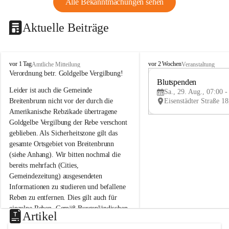
Alle Bekanntmachungen sehen
Aktuelle Beiträge
B
B
vor 1 Tag
vor 2 Wochen
Amtliche Mitteilung
Veranstaltung
r
r
Verordnung betr. Goldgelbe Vergilbung!
e
e
Blutspenden
Leider ist auch die Gemeinde 
i
i
Sa., 29. Aug., 07:00 -
t
t
Breitenbrunn nicht vor der durch die 
e
e
Amerikanische Rebzikade übertragene 
n
n
Goldgelbe Vergilbung der Rebe verschont 
b
b
geblieben. Als Sicherheitszone gilt das 
r
r
gesamte Ortsgebiet von Breitenbrunn 
u
u
(siehe Anhang). Wir bitten nochmal die 
n
n
n
n
bereits mehrfach (Cities, 
a
a
Gemeindezeitung) ausgesendeten 
m
m
Informationen zu studieren und befallene 
N
N
Reben zu entfernen. Dies gilt auch für 
e
e
einzelne Reben. Gemäß Burgenländischen 
u
u
Artikel
Weinbaugesetz sind nicht gepflegte oder 
s
s