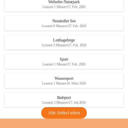
i
i
unzulässige Weingärten zu roden! Bitte 
Welterbe-Naturpark
e
e
helfen wir zusammen um unsere Winzer 
Lesezeit 1 Minute
•
27. Feb. 2026
d
d
vor den prognostizierten Ernteausfällen 
l
l
und den daraus folgenden wirtschaftlichen 
e
e
Neusiedler See
Schäden zu bewahren.
r
r
Lesezeit 6 Minuten
•
27. Feb. 2026
S
S
Verordnungen
e
e
Leithagebirge
04.08.2026
e
e
Lesezeit 3 Minuten
•
27. Feb. 2026
Maßnahmen zur Bekämpfung
der Goldgelben Vergilbung der
Sport
Rebe und der Amerikanischen
Lesezeit 1 Minute
•
27. Feb. 2026
Rebzikade
Anhang VBl. EU Nr. 18
Wassersport
_2026
Lesezeit 1 Minute
•
26. März 2026
1 Seite
•
1,4 MB
Radsport
VBl. EU Nr. 18_2026
Lesezeit 3 Minuten
•
27. Juli 2026
2 Seiten
•
2,1 MB
Alle Artikel sehen