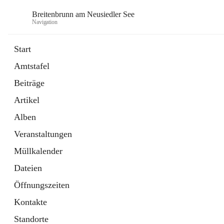
Breitenbrunn am Neusiedler See
Navigation
Start
Amtstafel
Formulare
Beiträge
18 Schnellzugriffe
Artikel
Gemeindeservice
7 Schnellzugriffe
Alben
Veranstaltungen
Müllkalender
Dateien
Öffnungszeiten
Kontakte
Standorte