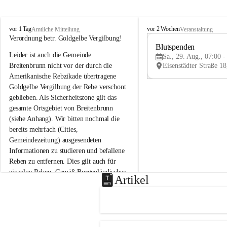
B
B
vor 1 Tag
vor 2 Wochen
Amtliche Mitteilung
Veranstaltung
r
r
Verordnung betr. Goldgelbe Vergilbung!
e
e
Blutspenden
Leider ist auch die Gemeinde 
i
i
Sa., 29. Aug., 07:00 -
t
t
Breitenbrunn nicht vor der durch die 
e
e
Amerikanische Rebzikade übertragene 
n
n
Goldgelbe Vergilbung der Rebe verschont 
b
b
geblieben. Als Sicherheitszone gilt das 
r
r
gesamte Ortsgebiet von Breitenbrunn 
u
u
(siehe Anhang). Wir bitten nochmal die 
n
n
n
n
bereits mehrfach (Cities, 
a
a
Gemeindezeitung) ausgesendeten 
m
m
Informationen zu studieren und befallene 
N
N
Reben zu entfernen. Dies gilt auch für 
e
e
einzelne Reben. Gemäß Burgenländischen 
u
u
Artikel
Weinbaugesetz sind nicht gepflegte oder 
s
s
i
i
unzulässige Weingärten zu roden! Bitte 
e
e
helfen wir zusammen um unsere Winzer 
d
d
vor den prognostizierten Ernteausfällen 
l
l
und den daraus folgenden wirtschaftlichen 