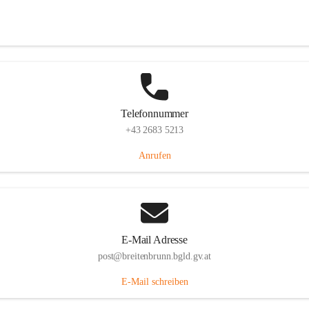
Eisenstädterstraße 18, 7091 Breitenbrunn am Neusiedler See, AUT
Auf Karte ansehen
Telefonnummer
+43 2683 5213
Anrufen
E-Mail Adresse
post@breitenbrunn.bgld.gv.at
E-Mail schreiben