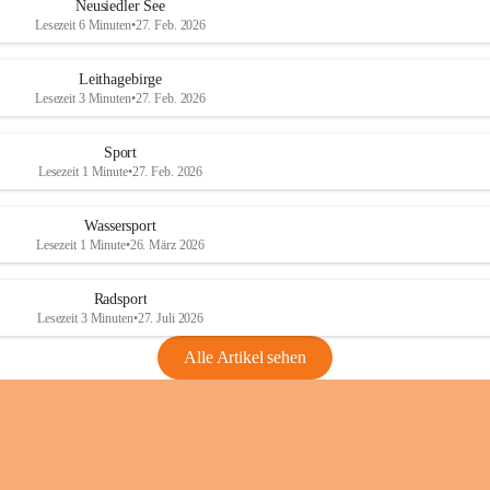
e
e
Neusiedler See
r
r
Lesezeit 6 Minuten
•
27. Feb. 2026
S
S
e
e
Leithagebirge
e
e
Lesezeit 3 Minuten
•
27. Feb. 2026
Sport
Lesezeit 1 Minute
•
27. Feb. 2026
Wassersport
Lesezeit 1 Minute
•
26. März 2026
Radsport
Lesezeit 3 Minuten
•
27. Juli 2026
Alle Artikel sehen