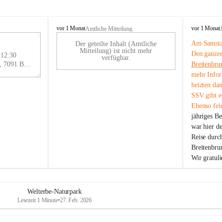
B
B
vor 1 Monat
vor 1 Monat
Amtliche Mitteilung
r
r
Am Samstag
Der geteilte Inhalt (Amtliche
e
e
29
Mitteilung) ist nicht mehr
Den ganzen
i
i
 12:30
AU
verfügbar.
t
t
Eisenstädter Straße 18, 7091 Breitenbrunn am Neusiedler See, AUT
Breitenbru
G
e
e
mehr Infor
n
n
heizten da
b
b
SSV gibt es
r
r
Ebenso feie
u
u
jähriges B
n
n
n
n
war hier d
a
a
Reise durc
m
m
Breitenbrun
N
N
Wir gratul
e
e
u
u
s
s
i
i
Welterbe-Naturpark
e
e
Lesezeit 1 Minute
•
27. Feb. 2026
d
d
l
l