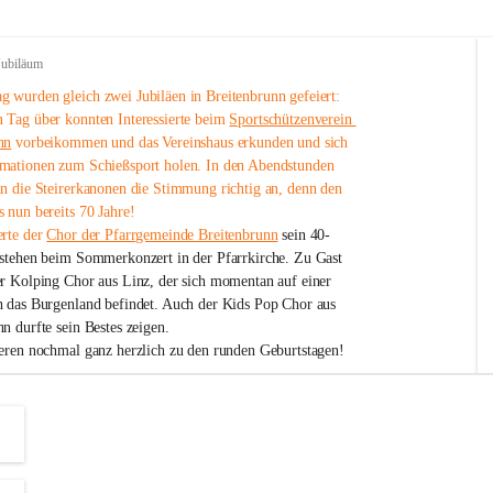
Jubiläum
 wurden gleich zwei Jubiläen in Breitenbrunn gefeiert: 
 Tag über konnten Interessierte beim 
Sportschützenverein 
nn
 vorbeikommen und das Vereinshaus erkunden und sich 
mationen zum Schießsport holen. In den Abendstunden 
nn die Steirerkanonen die Stimmung richtig an, denn den 
 nun bereits 70 Jahre!
rte der 
Chor der Pfarrgemeinde Breitenbrunn
 sein 40-
estehen beim Sommerkonzert in der Pfarrkirche. Zu Gast 
er Kolping Chor aus Linz, der sich momentan auf einer 
h das Burgenland befindet. Auch der Kids Pop Chor aus 
n durfte sein Bestes zeigen.
ieren nochmal ganz herzlich zu den runden Geburtstagen!