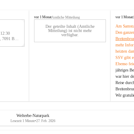
B
B
vor 1 Monat
vor 1 Monat
Amtliche Mitteilung
r
r
Am Samstag
Der geteilte Inhalt (Amtliche
e
e
29
Mitteilung) ist nicht mehr
Den ganzen
i
i
 12:30
AU
verfügbar.
t
t
Eisenstädter Straße 18, 7091 Breitenbrunn am Neusiedler See, AUT
Breitenbru
G
e
e
mehr Infor
n
n
heizten da
b
b
SSV gibt es
r
r
Ebenso feie
u
u
jähriges B
n
n
n
n
war hier d
a
a
Reise durc
m
m
Breitenbrun
N
N
Wir gratul
e
e
u
u
s
s
i
i
Welterbe-Naturpark
e
e
Lesezeit 1 Minute
•
27. Feb. 2026
d
d
l
l