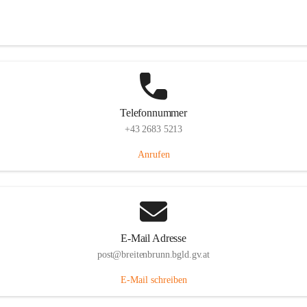
Eisenstädterstraße 18, 7091 Breitenbrunn am Neusiedler See, AUT
Auf Karte ansehen
Telefonnummer
+43 2683 5213
Anrufen
E-Mail Adresse
post@breitenbrunn.bgld.gv.at
E-Mail schreiben