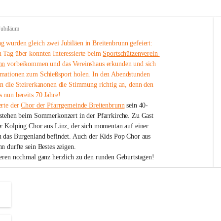
Jubiläum
 wurden gleich zwei Jubiläen in Breitenbrunn gefeiert: 
 Tag über konnten Interessierte beim 
Sportschützenverein 
nn
 vorbeikommen und das Vereinshaus erkunden und sich 
mationen zum Schießsport holen. In den Abendstunden 
nn die Steirerkanonen die Stimmung richtig an, denn den 
 nun bereits 70 Jahre!
rte der 
Chor der Pfarrgemeinde Breitenbrunn
 sein 40-
estehen beim Sommerkonzert in der Pfarrkirche. Zu Gast 
er Kolping Chor aus Linz, der sich momentan auf einer 
h das Burgenland befindet. Auch der Kids Pop Chor aus 
n durfte sein Bestes zeigen.
ieren nochmal ganz herzlich zu den runden Geburtstagen!