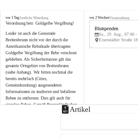
B
B
vor 1 Tag
vor 2 Wochen
Amtliche Mitteilung
Veranstaltung
r
r
Verordnung betr. Goldgelbe Vergilbung!
e
e
Blutspenden
Leider ist auch die Gemeinde 
i
i
Sa., 29. Aug., 07:00 -
t
t
Breitenbrunn nicht vor der durch die 
e
e
Amerikanische Rebzikade übertragene 
n
n
Goldgelbe Vergilbung der Rebe verschont 
b
b
geblieben. Als Sicherheitszone gilt das 
r
r
gesamte Ortsgebiet von Breitenbrunn 
u
u
(siehe Anhang). Wir bitten nochmal die 
n
n
n
n
bereits mehrfach (Cities, 
a
a
Gemeindezeitung) ausgesendeten 
m
m
Informationen zu studieren und befallene 
N
N
Reben zu entfernen. Dies gilt auch für 
e
e
einzelne Reben. Gemäß Burgenländischen 
u
u
Artikel
Weinbaugesetz sind nicht gepflegte oder 
s
s
i
i
unzulässige Weingärten zu roden! Bitte 
e
e
helfen wir zusammen um unsere Winzer 
d
d
vor den prognostizierten Ernteausfällen 
l
l
und den daraus folgenden wirtschaftlichen 