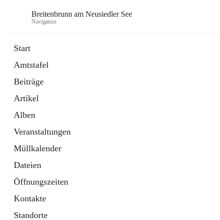
Breitenbrunn am Neusiedler See
Navigation
Start
Amtstafel
Formulare
Beiträge
18 Schnellzugriffe
Artikel
Gemeindeservice
7 Schnellzugriffe
Alben
Veranstaltungen
Müllkalender
Dateien
Öffnungszeiten
Kontakte
Standorte