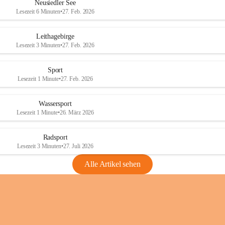
e
e
Neusiedler See
r
r
Lesezeit 6 Minuten
•
27. Feb. 2026
S
S
e
e
Leithagebirge
e
e
Lesezeit 3 Minuten
•
27. Feb. 2026
Sport
Lesezeit 1 Minute
•
27. Feb. 2026
Wassersport
Lesezeit 1 Minute
•
26. März 2026
Radsport
Lesezeit 3 Minuten
•
27. Juli 2026
Alle Artikel sehen