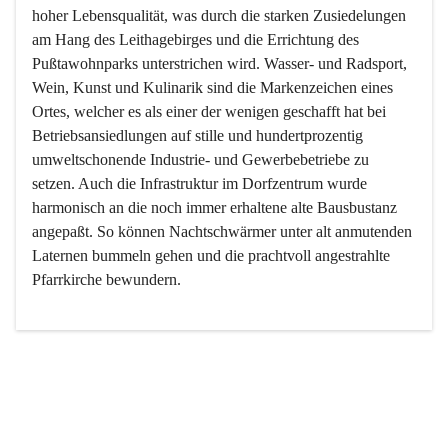
hoher Lebensqualität, was durch die starken Zusiedelungen 
am Hang des Leithagebirges und die Errichtung des 
Pußtawohnparks unterstrichen wird. Wasser- und Radsport, 
Wein, Kunst und Kulinarik sind die Markenzeichen eines 
Ortes, welcher es als einer der wenigen geschafft hat bei 
Betriebsansiedlungen auf stille und hundertprozentig 
umweltschonende Industrie- und Gewerbebetriebe zu 
setzen. Auch die Infrastruktur im Dorfzentrum wurde 
harmonisch an die noch immer erhaltene alte Bausbustanz 
angepaßt. So können Nachtschwärmer unter alt anmutenden 
Laternen bummeln gehen und die prachtvoll angestrahlte 
Pfarrkirche bewundern.

Der Weinbau dominert heute nicht mehr, ist aber integrativer 
Bestandteil der Kultur des Ortes, da man hier schon lange 
von Massenweinbau auf Qualitätsweinbau umgestellt hat. 
So ist es auch nicht verwunderlich, dass eines der historisch 
wertvollsten Gebäude die Ortsvinothek beherbergt und dass 
der Kellering ein beliebtes Ziel darstellt.
