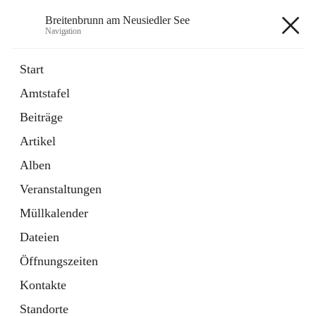
Breitenbrunn am Neusiedler See
Navigation
Breitenbrunn am Neusiedler See
Start
Amtstafel
Formulare
Beiträge
18 Schnellzugriffe
Artikel
Gemeindeservice
7 Schnellzugriffe
Alben
Veranstaltungen
+7
Müllkalender
Dateien
Öffnungszeiten
Kontakte
Hauptadresse
Standorte