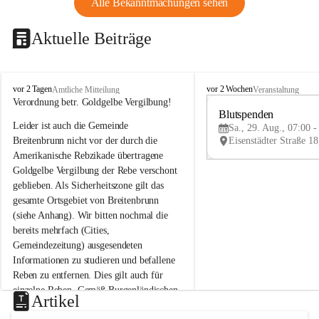
Alle Bekanntmachungen sehen
Aktuelle Beiträge
B
B
vor 2 Tagen
vor 2 Wochen
Amtliche Mitteilung
Veranstaltung
r
r
Verordnung betr. Goldgelbe Vergilbung!
e
e
Blutspenden
Leider ist auch die Gemeinde 
i
i
Sa., 29. Aug., 07:00 -
t
t
Breitenbrunn nicht vor der durch die 
e
e
Amerikanische Rebzikade übertragene 
n
n
Goldgelbe Vergilbung der Rebe verschont 
b
b
geblieben. Als Sicherheitszone gilt das 
r
r
gesamte Ortsgebiet von Breitenbrunn 
u
u
(siehe Anhang). Wir bitten nochmal die 
n
n
n
n
bereits mehrfach (Cities, 
a
a
Gemeindezeitung) ausgesendeten 
m
m
Informationen zu studieren und befallene 
N
N
Reben zu entfernen. Dies gilt auch für 
e
e
einzelne Reben. Gemäß Burgenländischen 
u
u
Artikel
Weinbaugesetz sind nicht gepflegte oder 
s
s