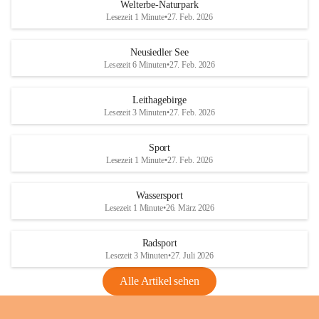
i
i
unzulässige Weingärten zu roden! Bitte 
Welterbe-Naturpark
e
e
helfen wir zusammen um unsere Winzer 
Lesezeit 1 Minute
•
27. Feb. 2026
d
d
vor den prognostizierten Ernteausfällen 
l
l
und den daraus folgenden wirtschaftlichen 
e
e
Neusiedler See
Schäden zu bewahren.
r
r
Lesezeit 6 Minuten
•
27. Feb. 2026
S
S
Verordnungen
e
e
Leithagebirge
04.08.2026
e
e
Lesezeit 3 Minuten
•
27. Feb. 2026
Maßnahmen zur Bekämpfung
der Goldgelben Vergilbung der
Sport
Rebe und der Amerikanischen
Lesezeit 1 Minute
•
27. Feb. 2026
Rebzikade
Anhang VBl. EU Nr. 18
Wassersport
_2026
Lesezeit 1 Minute
•
26. März 2026
1 Seite
•
1,4 MB
Radsport
VBl. EU Nr. 18_2026
Lesezeit 3 Minuten
•
27. Juli 2026
2 Seiten
•
2,1 MB
Alle Artikel sehen