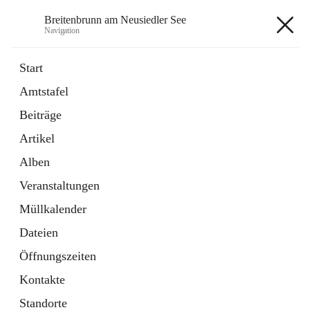
Breitenbrunn am Neusiedler See
Navigation
Breitenbrunn am Neusiedler See
Start
Amtstafel
Formulare
Beiträge
18 Schnellzugriffe
Artikel
Gemeindeservice
7 Schnellzugriffe
Alben
Veranstaltungen
+7
Müllkalender
Dateien
Öffnungszeiten
Kontakte
Hauptadresse
Standorte