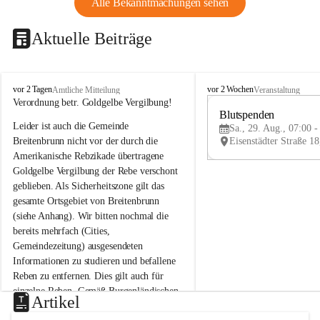
Alle Bekanntmachungen sehen
Aktuelle Beiträge
B
B
vor 2 Tagen
vor 2 Wochen
Amtliche Mitteilung
Veranstaltung
r
r
Verordnung betr. Goldgelbe Vergilbung!
e
e
Blutspenden
Leider ist auch die Gemeinde 
i
i
Sa., 29. Aug., 07:00 -
t
t
Breitenbrunn nicht vor der durch die 
e
e
Amerikanische Rebzikade übertragene 
n
n
Goldgelbe Vergilbung der Rebe verschont 
b
b
geblieben. Als Sicherheitszone gilt das 
r
r
gesamte Ortsgebiet von Breitenbrunn 
u
u
(siehe Anhang). Wir bitten nochmal die 
n
n
n
n
bereits mehrfach (Cities, 
a
a
Gemeindezeitung) ausgesendeten 
m
m
Informationen zu studieren und befallene 
N
N
Reben zu entfernen. Dies gilt auch für 
e
e
einzelne Reben. Gemäß Burgenländischen 
u
u
Artikel
Weinbaugesetz sind nicht gepflegte oder 
s
s