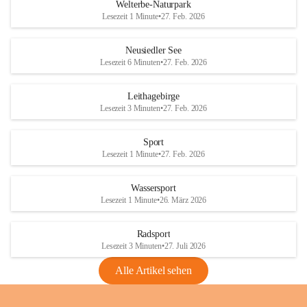
i
i
unzulässige Weingärten zu roden! Bitte 
Welterbe-Naturpark
e
e
helfen wir zusammen um unsere Winzer 
Lesezeit 1 Minute
•
27. Feb. 2026
d
d
vor den prognostizierten Ernteausfällen 
l
l
und den daraus folgenden wirtschaftlichen 
e
e
Neusiedler See
Schäden zu bewahren.
r
r
Lesezeit 6 Minuten
•
27. Feb. 2026
S
S
Verordnungen
e
e
Leithagebirge
04.08.2026
e
e
Lesezeit 3 Minuten
•
27. Feb. 2026
Maßnahmen zur Bekämpfung
der Goldgelben Vergilbung der
Sport
Rebe und der Amerikanischen
Lesezeit 1 Minute
•
27. Feb. 2026
Rebzikade
Anhang VBl. EU Nr. 18
Wassersport
_2026
Lesezeit 1 Minute
•
26. März 2026
1 Seite
•
1,4 MB
Radsport
VBl. EU Nr. 18_2026
Lesezeit 3 Minuten
•
27. Juli 2026
2 Seiten
•
2,1 MB
Alle Artikel sehen