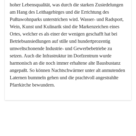
hoher Lebensqualität, was durch die starken Zusiedelungen 
am Hang des Leithagebirges und die Errichtung des 
Pußtawohnparks unterstrichen wird. Wasser- und Radsport, 
Wein, Kunst und Kulinarik sind die Markenzeichen eines 
Ortes, welcher es als einer der wenigen geschafft hat bei 
Betriebsansiedlungen auf stille und hundertprozentig 
umweltschonende Industrie- und Gewerbebetriebe zu 
setzen. Auch die Infrastruktur im Dorfzentrum wurde 
harmonisch an die noch immer erhaltene alte Bausbustanz 
angepaßt. So können Nachtschwärmer unter alt anmutenden 
Laternen bummeln gehen und die prachtvoll angestrahlte 
Pfarrkirche bewundern.

Der Weinbau dominert heute nicht mehr, ist aber integrativer 
Bestandteil der Kultur des Ortes, da man hier schon lange 
von Massenweinbau auf Qualitätsweinbau umgestellt hat. 
So ist es auch nicht verwunderlich, dass eines der historisch 
wertvollsten Gebäude die Ortsvinothek beherbergt und dass 
der Kellering ein beliebtes Ziel darstellt.
