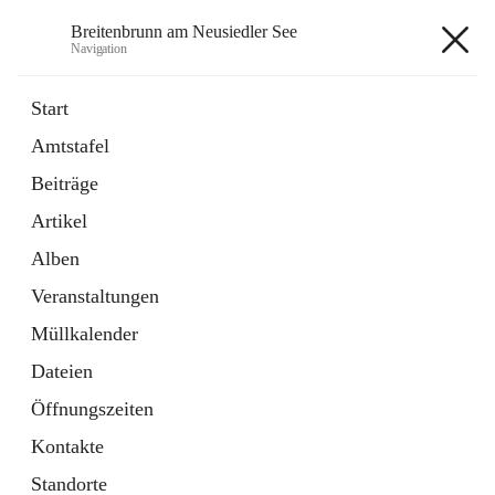
Breitenbrunn am Neusiedler See
Navigation
Breitenbrunn am Neusiedler See
Start
Amtstafel
Formulare
Beiträge
18 Schnellzugriffe
Artikel
Gemeindeservice
7 Schnellzugriffe
Alben
Veranstaltungen
+7
Müllkalender
Dateien
Öffnungszeiten
Kontakte
Hauptadresse
Standorte