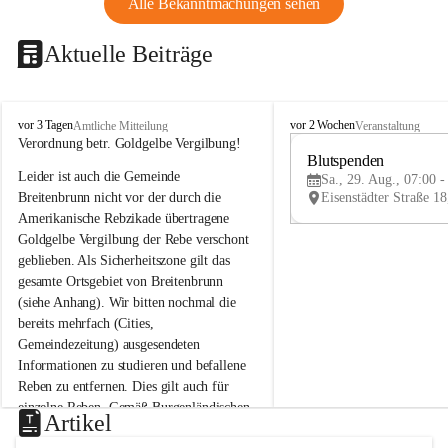
Alle Bekanntmachungen sehen
Aktuelle Beiträge
B
B
vor 3 Tagen
vor 2 Wochen
Amtliche Mitteilung
Veranstaltung
r
r
Verordnung betr. Goldgelbe Vergilbung!
e
e
Blutspenden
Leider ist auch die Gemeinde 
i
i
Sa., 29. Aug., 07:00 -
t
t
Breitenbrunn nicht vor der durch die 
e
e
Amerikanische Rebzikade übertragene 
n
n
Goldgelbe Vergilbung der Rebe verschont 
b
b
geblieben. Als Sicherheitszone gilt das 
r
r
gesamte Ortsgebiet von Breitenbrunn 
u
u
(siehe Anhang). Wir bitten nochmal die 
n
n
n
n
bereits mehrfach (Cities, 
a
a
Gemeindezeitung) ausgesendeten 
m
m
Informationen zu studieren und befallene 
N
N
Reben zu entfernen. Dies gilt auch für 
e
e
einzelne Reben. Gemäß Burgenländischen 
u
u
Artikel
Weinbaugesetz sind nicht gepflegte oder 
s
s