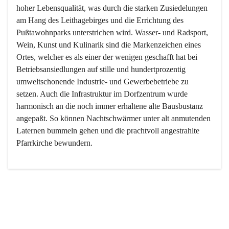
hoher Lebensqualität, was durch die starken Zusiedelungen 
am Hang des Leithagebirges und die Errichtung des 
Pußtawohnparks unterstrichen wird. Wasser- und Radsport, 
Wein, Kunst und Kulinarik sind die Markenzeichen eines 
Ortes, welcher es als einer der wenigen geschafft hat bei 
Betriebsansiedlungen auf stille und hundertprozentig 
umweltschonende Industrie- und Gewerbebetriebe zu 
setzen. Auch die Infrastruktur im Dorfzentrum wurde 
harmonisch an die noch immer erhaltene alte Bausbustanz 
angepaßt. So können Nachtschwärmer unter alt anmutenden 
Laternen bummeln gehen und die prachtvoll angestrahlte 
Pfarrkirche bewundern.

Der Weinbau dominert heute nicht mehr, ist aber integrativer 
Bestandteil der Kultur des Ortes, da man hier schon lange 
von Massenweinbau auf Qualitätsweinbau umgestellt hat. 
So ist es auch nicht verwunderlich, dass eines der historisch 
wertvollsten Gebäude die Ortsvinothek beherbergt und dass 
der Kellering ein beliebtes Ziel darstellt.
