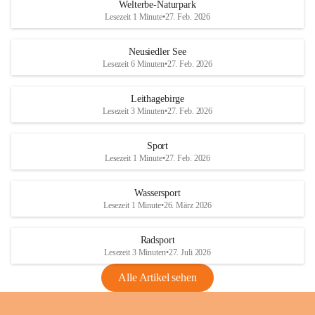
i
i
unzulässige Weingärten zu roden! Bitte 
Welterbe-Naturpark
e
e
helfen wir zusammen um unsere Winzer 
Lesezeit 1 Minute
•
27. Feb. 2026
d
d
vor den prognostizierten Ernteausfällen 
l
l
und den daraus folgenden wirtschaftlichen 
e
e
Neusiedler See
Schäden zu bewahren.
r
r
Lesezeit 6 Minuten
•
27. Feb. 2026
S
S
Verordnungen
e
e
Leithagebirge
04.08.2026
e
e
Lesezeit 3 Minuten
•
27. Feb. 2026
Maßnahmen zur Bekämpfung
der Goldgelben Vergilbung der
Sport
Rebe und der Amerikanischen
Lesezeit 1 Minute
•
27. Feb. 2026
Rebzikade
Anhang VBl. EU Nr. 18
Wassersport
_2026
Lesezeit 1 Minute
•
26. März 2026
1 Seite
•
1,4 MB
Radsport
VBl. EU Nr. 18_2026
Lesezeit 3 Minuten
•
27. Juli 2026
2 Seiten
•
2,1 MB
Alle Artikel sehen