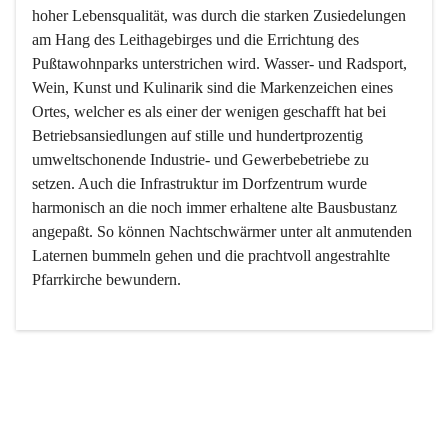
hoher Lebensqualität, was durch die starken Zusiedelungen 
am Hang des Leithagebirges und die Errichtung des 
Pußtawohnparks unterstrichen wird. Wasser- und Radsport, 
Wein, Kunst und Kulinarik sind die Markenzeichen eines 
Ortes, welcher es als einer der wenigen geschafft hat bei 
Betriebsansiedlungen auf stille und hundertprozentig 
umweltschonende Industrie- und Gewerbebetriebe zu 
setzen. Auch die Infrastruktur im Dorfzentrum wurde 
harmonisch an die noch immer erhaltene alte Bausbustanz 
angepaßt. So können Nachtschwärmer unter alt anmutenden 
Laternen bummeln gehen und die prachtvoll angestrahlte 
Pfarrkirche bewundern.

Der Weinbau dominert heute nicht mehr, ist aber integrativer 
Bestandteil der Kultur des Ortes, da man hier schon lange 
von Massenweinbau auf Qualitätsweinbau umgestellt hat. 
So ist es auch nicht verwunderlich, dass eines der historisch 
wertvollsten Gebäude die Ortsvinothek beherbergt und dass 
der Kellering ein beliebtes Ziel darstellt.
