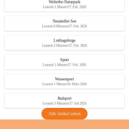
i
i
unzulässige Weingärten zu roden! Bitte 
Welterbe-Naturpark
e
e
helfen wir zusammen um unsere Winzer 
Lesezeit 1 Minute
•
27. Feb. 2026
d
d
vor den prognostizierten Ernteausfällen 
l
l
und den daraus folgenden wirtschaftlichen 
e
e
Neusiedler See
Schäden zu bewahren.
r
r
Lesezeit 6 Minuten
•
27. Feb. 2026
S
S
Verordnungen
e
e
Leithagebirge
04.08.2026
e
e
Lesezeit 3 Minuten
•
27. Feb. 2026
Maßnahmen zur Bekämpfung
der Goldgelben Vergilbung der
Sport
Rebe und der Amerikanischen
Lesezeit 1 Minute
•
27. Feb. 2026
Rebzikade
Anhang VBl. EU Nr. 18
Wassersport
_2026
Lesezeit 1 Minute
•
26. März 2026
1 Seite
•
1,4 MB
Radsport
VBl. EU Nr. 18_2026
Lesezeit 3 Minuten
•
27. Juli 2026
2 Seiten
•
2,1 MB
Alle Artikel sehen