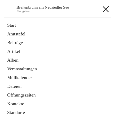
Breitenbrunn am Neusiedler See
Navigation
Breitenbrunn am Neusiedler See
Start
Amtstafel
Formulare
Beiträge
18 Schnellzugriffe
Artikel
Gemeindeservice
7 Schnellzugriffe
Alben
Veranstaltungen
+7
Müllkalender
Dateien
Öffnungszeiten
Kontakte
Hauptadresse
Standorte