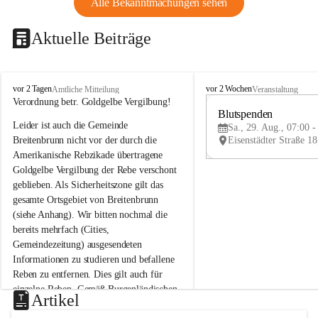
Alle Bekanntmachungen sehen
Aktuelle Beiträge
B
B
vor 2 Tagen
vor 2 Wochen
Amtliche Mitteilung
Veranstaltung
r
r
Verordnung betr. Goldgelbe Vergilbung!
e
e
Blutspenden
Leider ist auch die Gemeinde 
i
i
Sa., 29. Aug., 07:00 -
t
t
Breitenbrunn nicht vor der durch die 
e
e
Amerikanische Rebzikade übertragene 
n
n
Goldgelbe Vergilbung der Rebe verschont 
b
b
geblieben. Als Sicherheitszone gilt das 
r
r
gesamte Ortsgebiet von Breitenbrunn 
u
u
(siehe Anhang). Wir bitten nochmal die 
n
n
n
n
bereits mehrfach (Cities, 
a
a
Gemeindezeitung) ausgesendeten 
m
m
Informationen zu studieren und befallene 
N
N
Reben zu entfernen. Dies gilt auch für 
e
e
einzelne Reben. Gemäß Burgenländischen 
u
u
Artikel
Weinbaugesetz sind nicht gepflegte oder 
s
s