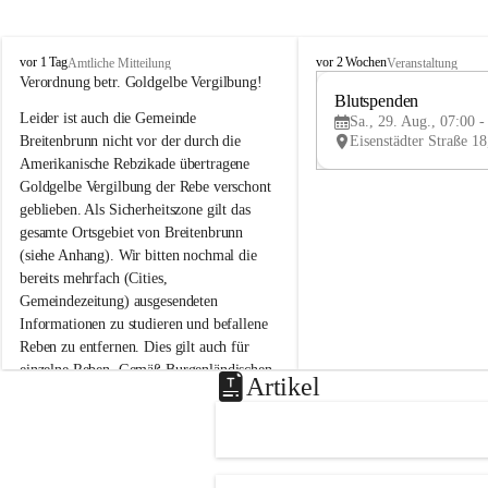
B
B
vor 1 Tag
vor 2 Wochen
Amtliche Mitteilung
Veranstaltung
r
r
Verordnung betr. Goldgelbe Vergilbung!
e
e
Blutspenden
Leider ist auch die Gemeinde 
i
i
Sa., 29. Aug., 07:00 -
t
t
Breitenbrunn nicht vor der durch die 
e
e
Amerikanische Rebzikade übertragene 
n
n
Goldgelbe Vergilbung der Rebe verschont 
b
b
geblieben. Als Sicherheitszone gilt das 
r
r
gesamte Ortsgebiet von Breitenbrunn 
u
u
(siehe Anhang). Wir bitten nochmal die 
n
n
n
n
bereits mehrfach (Cities, 
a
a
Gemeindezeitung) ausgesendeten 
m
m
Informationen zu studieren und befallene 
N
N
Reben zu entfernen. Dies gilt auch für 
e
e
einzelne Reben. Gemäß Burgenländischen 
u
u
Artikel
Weinbaugesetz sind nicht gepflegte oder 
s
s
i
i
unzulässige Weingärten zu roden! Bitte 
e
e
helfen wir zusammen um unsere Winzer 
d
d
vor den prognostizierten Ernteausfällen 
l
l
und den daraus folgenden wirtschaftlichen 