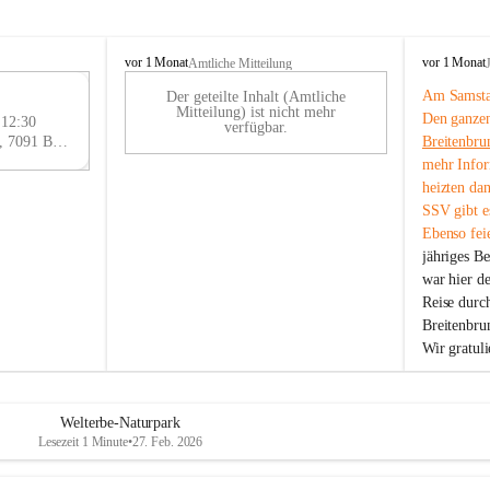
B
B
vor 1 Monat
vor 1 Monat
Amtliche Mitteilung
r
r
Am Samstag
Der geteilte Inhalt (Amtliche
e
e
29
Mitteilung) ist nicht mehr
Den ganzen
i
i
 12:30
AU
verfügbar.
t
t
Eisenstädter Straße 18, 7091 Breitenbrunn am Neusiedler See, AUT
Breitenbru
G
e
e
mehr Infor
n
n
heizten da
b
b
SSV gibt es
r
r
Ebenso feie
u
u
jähriges B
n
n
n
n
war hier d
a
a
Reise durc
m
m
Breitenbrun
N
N
Wir gratul
e
e
u
u
s
s
i
i
Welterbe-Naturpark
e
e
Lesezeit 1 Minute
•
27. Feb. 2026
d
d
l
l