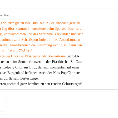
Jubiläum
 wurden gleich zwei Jubiläen in Breitenbrunn gefeiert: 
 Tag über konnten Interessierte beim 
Sportschützenverein 
nn
 vorbeikommen und das Vereinshaus erkunden und sich 
mationen zum Schießsport holen. In den Abendstunden 
nn die Steirerkanonen die Stimmung richtig an, denn den 
 nun bereits 70 Jahre!
rte der 
Chor der Pfarrgemeinde Breitenbrunn
 sein 40-
estehen beim Sommerkonzert in der Pfarrkirche. Zu Gast 
er Kolping Chor aus Linz, der sich momentan auf einer 
h das Burgenland befindet. Auch der Kids Pop Chor aus 
n durfte sein Bestes zeigen.
ieren nochmal ganz herzlich zu den runden Geburtstagen!