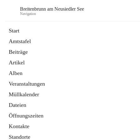
Breitenbrunn am Neusiedler See
Navigation
Start
Amtstafel
Formulare
Beiträge
18 Schnellzugriffe
Artikel
Gemeindeservice
7 Schnellzugriffe
Alben
Veranstaltungen
Müllkalender
Dateien
Öffnungszeiten
Kontakte
Standorte