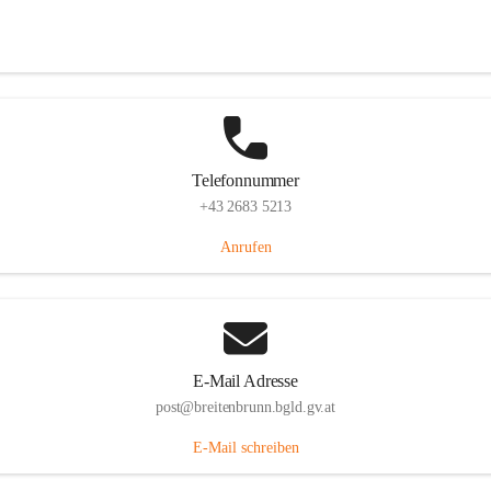
Eisenstädterstraße 18, 7091 Breitenbrunn am Neusiedler See, AUT
Auf Karte ansehen
Telefonnummer
+43 2683 5213
Anrufen
E-Mail Adresse
post@breitenbrunn.bgld.gv.at
E-Mail schreiben