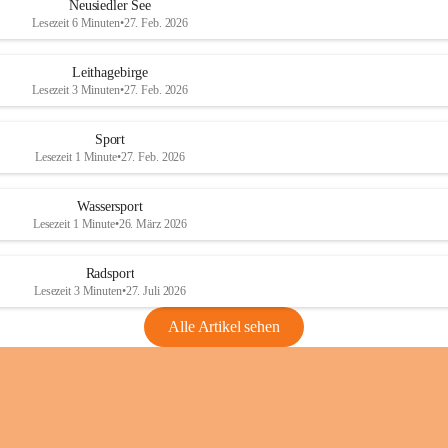
e
e
Neusiedler See
r
r
Lesezeit 6 Minuten
•
27. Feb. 2026
S
S
e
e
Leithagebirge
e
e
Lesezeit 3 Minuten
•
27. Feb. 2026
Sport
Lesezeit 1 Minute
•
27. Feb. 2026
Wassersport
Lesezeit 1 Minute
•
26. März 2026
Radsport
Lesezeit 3 Minuten
•
27. Juli 2026
Alle Artikel sehen