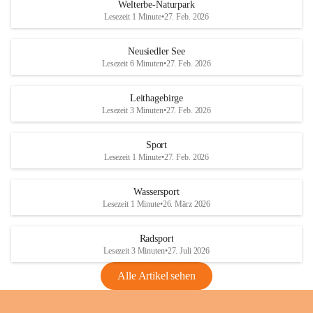
i
i
unzulässige Weingärten zu roden! Bitte 
Welterbe-Naturpark
e
e
helfen wir zusammen um unsere Winzer 
Lesezeit 1 Minute
•
27. Feb. 2026
d
d
vor den prognostizierten Ernteausfällen 
l
l
und den daraus folgenden wirtschaftlichen 
e
e
Neusiedler See
Schäden zu bewahren.
r
r
Lesezeit 6 Minuten
•
27. Feb. 2026
S
S
Verordnungen
e
e
Leithagebirge
04.08.2026
e
e
Lesezeit 3 Minuten
•
27. Feb. 2026
Maßnahmen zur Bekämpfung
der Goldgelben Vergilbung der
Sport
Rebe und der Amerikanischen
Lesezeit 1 Minute
•
27. Feb. 2026
Rebzikade
Anhang VBl. EU Nr. 18
Wassersport
_2026
Lesezeit 1 Minute
•
26. März 2026
1 Seite
•
1,4 MB
Radsport
VBl. EU Nr. 18_2026
Lesezeit 3 Minuten
•
27. Juli 2026
2 Seiten
•
2,1 MB
Alle Artikel sehen