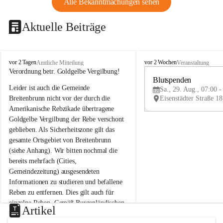
Alle Bekanntmachungen sehen
Aktuelle Beiträge
B
B
vor 2 Tagen
vor 2 Wochen
Amtliche Mitteilung
Veranstaltung
r
r
Verordnung betr. Goldgelbe Vergilbung!
e
e
Blutspenden
Leider ist auch die Gemeinde 
i
i
Sa., 29. Aug., 07:00 -
t
t
Breitenbrunn nicht vor der durch die 
e
e
Amerikanische Rebzikade übertragene 
n
n
Goldgelbe Vergilbung der Rebe verschont 
b
b
geblieben. Als Sicherheitszone gilt das 
r
r
gesamte Ortsgebiet von Breitenbrunn 
u
u
(siehe Anhang). Wir bitten nochmal die 
n
n
n
n
bereits mehrfach (Cities, 
a
a
Gemeindezeitung) ausgesendeten 
m
m
Informationen zu studieren und befallene 
N
N
Reben zu entfernen. Dies gilt auch für 
e
e
einzelne Reben. Gemäß Burgenländischen 
u
u
Artikel
Weinbaugesetz sind nicht gepflegte oder 
s
s