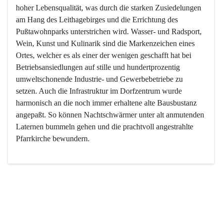
hoher Lebensqualität, was durch die starken Zusiedelungen 
am Hang des Leithagebirges und die Errichtung des 
Pußtawohnparks unterstrichen wird. Wasser- und Radsport, 
Wein, Kunst und Kulinarik sind die Markenzeichen eines 
Ortes, welcher es als einer der wenigen geschafft hat bei 
Betriebsansiedlungen auf stille und hundertprozentig 
umweltschonende Industrie- und Gewerbebetriebe zu 
setzen. Auch die Infrastruktur im Dorfzentrum wurde 
harmonisch an die noch immer erhaltene alte Bausbustanz 
angepaßt. So können Nachtschwärmer unter alt anmutenden 
Laternen bummeln gehen und die prachtvoll angestrahlte 
Pfarrkirche bewundern.

Der Weinbau dominert heute nicht mehr, ist aber integrativer 
Bestandteil der Kultur des Ortes, da man hier schon lange 
von Massenweinbau auf Qualitätsweinbau umgestellt hat. 
So ist es auch nicht verwunderlich, dass eines der historisch 
wertvollsten Gebäude die Ortsvinothek beherbergt und dass 
der Kellering ein beliebtes Ziel darstellt.
