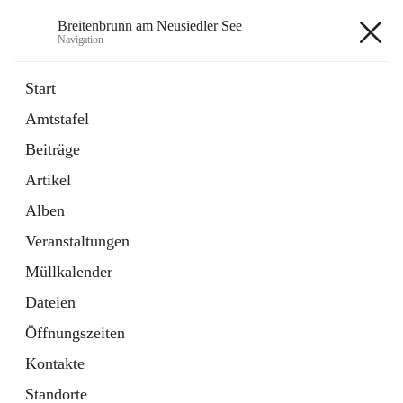
Breitenbrunn am Neusiedler See
Navigation
Breitenbrunn am Neusiedler See
Start
Amtstafel
Formulare
Beiträge
18 Schnellzugriffe
Artikel
Gemeindeservice
7 Schnellzugriffe
Alben
Veranstaltungen
+7
Müllkalender
Dateien
Öffnungszeiten
Kontakte
Hauptadresse
Standorte