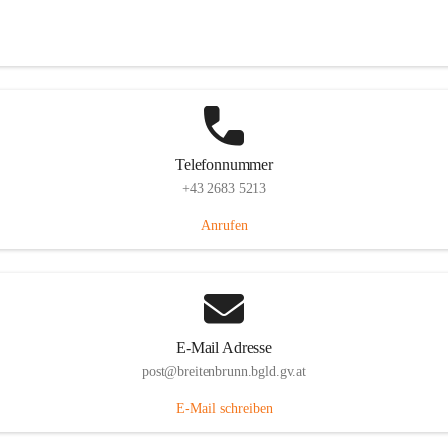
Eisenstädterstraße 18, 7091 Breitenbrunn am Neusiedler See, AUT
Auf Karte ansehen
Telefonnummer
+43 2683 5213
Anrufen
E-Mail Adresse
post@breitenbrunn.bgld.gv.at
E-Mail schreiben