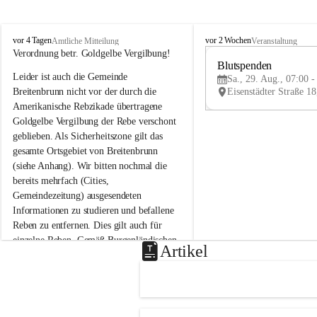
B
B
vor 4 Tagen
vor 2 Wochen
Amtliche Mitteilung
Veranstaltung
r
r
Verordnung betr. Goldgelbe Vergilbung!
e
e
Blutspenden
Leider ist auch die Gemeinde 
i
i
Sa., 29. Aug., 07:00 -
t
t
Breitenbrunn nicht vor der durch die 
e
e
Amerikanische Rebzikade übertragene 
n
n
Goldgelbe Vergilbung der Rebe verschont 
b
b
geblieben. Als Sicherheitszone gilt das 
r
r
gesamte Ortsgebiet von Breitenbrunn 
u
u
(siehe Anhang). Wir bitten nochmal die 
n
n
n
n
bereits mehrfach (Cities, 
a
a
Gemeindezeitung) ausgesendeten 
m
m
Informationen zu studieren und befallene 
N
N
Reben zu entfernen. Dies gilt auch für 
e
e
einzelne Reben. Gemäß Burgenländischen 
u
u
Artikel
Weinbaugesetz sind nicht gepflegte oder 
s
s
i
i
unzulässige Weingärten zu roden! Bitte 
e
e
helfen wir zusammen um unsere Winzer 
d
d
vor den prognostizierten Ernteausfällen 
l
l
und den daraus folgenden wirtschaftlichen 