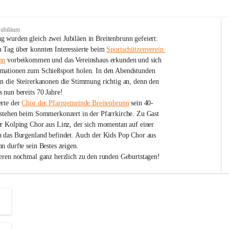
Jubiläum
 wurden gleich zwei Jubiläen in Breitenbrunn gefeiert: 
 Tag über konnten Interessierte beim 
Sportschützenverein 
nn
 vorbeikommen und das Vereinshaus erkunden und sich 
mationen zum Schießsport holen. In den Abendstunden 
nn die Steirerkanonen die Stimmung richtig an, denn den 
 nun bereits 70 Jahre!
rte der 
Chor der Pfarrgemeinde Breitenbrunn
 sein 40-
estehen beim Sommerkonzert in der Pfarrkirche. Zu Gast 
er Kolping Chor aus Linz, der sich momentan auf einer 
h das Burgenland befindet. Auch der Kids Pop Chor aus 
n durfte sein Bestes zeigen.
ieren nochmal ganz herzlich zu den runden Geburtstagen!