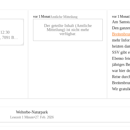
B
B
vor 1 Monat
vor 1 Monat
Amtliche Mitteilung
r
r
Am Samstag
Der geteilte Inhalt (Amtliche
e
e
29
Den ganzen
Mitteilung) ist nicht mehr
i
i
 12:30
AU
verfügbar.
Breitenbru
t
t
Eisenstädter Straße 18, 7091 Breitenbrunn am Neusiedler See, AUT
G
mehr Infor
e
e
heizten da
n
n
SSV gibt es
b
b
r
r
Ebenso feie
u
u
jähriges B
n
n
war hier d
n
n
Reise durc
a
a
Breitenbrun
m
m
Wir gratul
N
N
e
e
u
u
s
s
i
i
Welterbe-Naturpark
e
e
Lesezeit 1 Minute
•
27. Feb. 2026
d
d
l
l