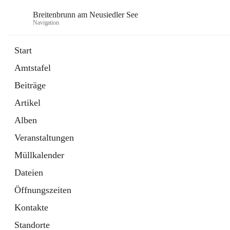
Breitenbrunn am Neusiedler See
Navigation
Start
Amtstafel
Formulare
Beiträge
18 Schnellzugriffe
Artikel
Gemeindeservice
7 Schnellzugriffe
Alben
Veranstaltungen
Müllkalender
Dateien
Öffnungszeiten
Kontakte
Standorte