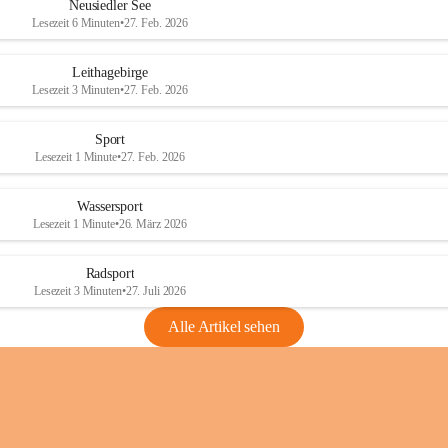
e
e
Neusiedler See
r
r
Lesezeit 6 Minuten
•
27. Feb. 2026
S
S
e
e
Leithagebirge
e
e
Lesezeit 3 Minuten
•
27. Feb. 2026
Sport
Lesezeit 1 Minute
•
27. Feb. 2026
Wassersport
Lesezeit 1 Minute
•
26. März 2026
Radsport
Lesezeit 3 Minuten
•
27. Juli 2026
Alle Artikel sehen