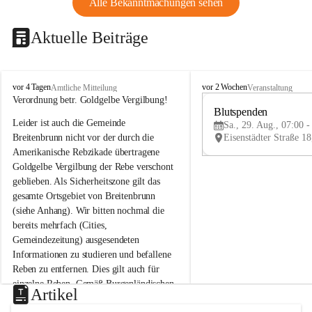
Alle Bekanntmachungen sehen
Aktuelle Beiträge
B
B
vor 4 Tagen
vor 2 Wochen
Amtliche Mitteilung
Veranstaltung
r
r
Verordnung betr. Goldgelbe Vergilbung!
e
e
Blutspenden
Leider ist auch die Gemeinde 
i
i
Sa., 29. Aug., 07:00 -
t
t
Breitenbrunn nicht vor der durch die 
e
e
Amerikanische Rebzikade übertragene 
n
n
Goldgelbe Vergilbung der Rebe verschont 
b
b
geblieben. Als Sicherheitszone gilt das 
r
r
gesamte Ortsgebiet von Breitenbrunn 
u
u
(siehe Anhang). Wir bitten nochmal die 
n
n
n
n
bereits mehrfach (Cities, 
a
a
Gemeindezeitung) ausgesendeten 
m
m
Informationen zu studieren und befallene 
N
N
Reben zu entfernen. Dies gilt auch für 
e
e
einzelne Reben. Gemäß Burgenländischen 
u
u
Artikel
Weinbaugesetz sind nicht gepflegte oder 
s
s