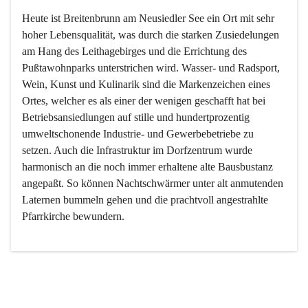
Heute ist Breitenbrunn am Neusiedler See ein Ort mit sehr 
hoher Lebensqualität, was durch die starken Zusiedelungen 
am Hang des Leithagebirges und die Errichtung des 
Pußtawohnparks unterstrichen wird. Wasser- und Radsport, 
Wein, Kunst und Kulinarik sind die Markenzeichen eines 
Ortes, welcher es als einer der wenigen geschafft hat bei 
Betriebsansiedlungen auf stille und hundertprozentig 
umweltschonende Industrie- und Gewerbebetriebe zu 
setzen. Auch die Infrastruktur im Dorfzentrum wurde 
harmonisch an die noch immer erhaltene alte Bausbustanz 
angepaßt. So können Nachtschwärmer unter alt anmutenden 
Laternen bummeln gehen und die prachtvoll angestrahlte 
Pfarrkirche bewundern.

Der Weinbau dominert heute nicht mehr, ist aber integrativer 
Bestandteil der Kultur des Ortes, da man hier schon lange 
von Massenweinbau auf Qualitätsweinbau umgestellt hat. 
So ist es auch nicht verwunderlich, dass eines der historisch 