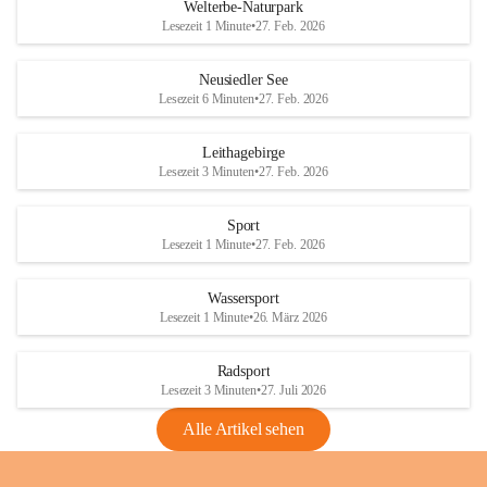
i
i
unzulässige Weingärten zu roden! Bitte 
Welterbe-Naturpark
e
e
helfen wir zusammen um unsere Winzer 
Lesezeit 1 Minute
•
27. Feb. 2026
d
d
vor den prognostizierten Ernteausfällen 
l
l
und den daraus folgenden wirtschaftlichen 
e
e
Neusiedler See
Schäden zu bewahren.
r
r
Lesezeit 6 Minuten
•
27. Feb. 2026
S
S
Verordnungen
e
e
Leithagebirge
04.08.2026
e
e
Lesezeit 3 Minuten
•
27. Feb. 2026
Maßnahmen zur Bekämpfung
der Goldgelben Vergilbung der
Sport
Rebe und der Amerikanischen
Lesezeit 1 Minute
•
27. Feb. 2026
Rebzikade
Anhang VBl. EU Nr. 18
Wassersport
_2026
Lesezeit 1 Minute
•
26. März 2026
1 Seite
•
1,4 MB
Radsport
VBl. EU Nr. 18_2026
Lesezeit 3 Minuten
•
27. Juli 2026
2 Seiten
•
2,1 MB
Alle Artikel sehen