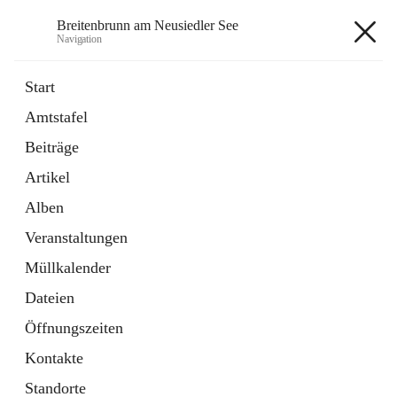
Breitenbrunn am Neusiedler See
Navigation
Breitenbrunn am Neusiedler See
Start
Amtstafel
Formulare
Beiträge
18 Schnellzugriffe
Artikel
Gemeindeservice
7 Schnellzugriffe
Alben
Veranstaltungen
+7
Müllkalender
Dateien
Öffnungszeiten
Kontakte
Hauptadresse
Standorte