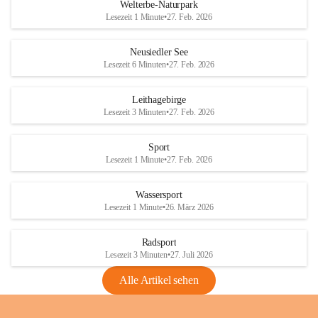
i
i
unzulässige Weingärten zu roden! Bitte 
Welterbe-Naturpark
e
e
helfen wir zusammen um unsere Winzer 
Lesezeit 1 Minute
•
27. Feb. 2026
d
d
vor den prognostizierten Ernteausfällen 
l
l
und den daraus folgenden wirtschaftlichen 
e
e
Neusiedler See
Schäden zu bewahren.
r
r
Lesezeit 6 Minuten
•
27. Feb. 2026
S
S
Verordnungen
e
e
Leithagebirge
04.08.2026
e
e
Lesezeit 3 Minuten
•
27. Feb. 2026
Maßnahmen zur Bekämpfung
der Goldgelben Vergilbung der
Sport
Rebe und der Amerikanischen
Lesezeit 1 Minute
•
27. Feb. 2026
Rebzikade
Anhang VBl. EU Nr. 18
Wassersport
_2026
Lesezeit 1 Minute
•
26. März 2026
1 Seite
•
1,4 MB
Radsport
VBl. EU Nr. 18_2026
Lesezeit 3 Minuten
•
27. Juli 2026
2 Seiten
•
2,1 MB
Alle Artikel sehen