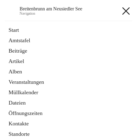
Breitenbrunn am Neusiedler See
Navigation
Breitenbrunn am Neusiedler See
Start
Amtstafel
Formulare
Beiträge
18 Schnellzugriffe
Artikel
Gemeindeservice
7 Schnellzugriffe
Alben
Veranstaltungen
+7
Müllkalender
Dateien
Öffnungszeiten
Kontakte
Hauptadresse
Standorte