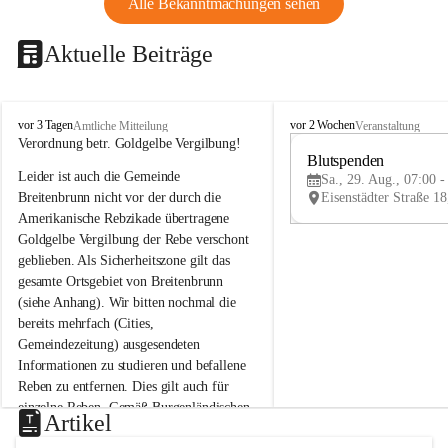
Alle Bekanntmachungen sehen
Aktuelle Beiträge
B
B
vor 3 Tagen
vor 2 Wochen
Amtliche Mitteilung
Veranstaltung
r
r
Verordnung betr. Goldgelbe Vergilbung!
e
e
Blutspenden
Leider ist auch die Gemeinde 
i
i
Sa., 29. Aug., 07:00 -
t
t
Breitenbrunn nicht vor der durch die 
e
e
Amerikanische Rebzikade übertragene 
n
n
Goldgelbe Vergilbung der Rebe verschont 
b
b
geblieben. Als Sicherheitszone gilt das 
r
r
gesamte Ortsgebiet von Breitenbrunn 
u
u
(siehe Anhang). Wir bitten nochmal die 
n
n
n
n
bereits mehrfach (Cities, 
a
a
Gemeindezeitung) ausgesendeten 
m
m
Informationen zu studieren und befallene 
N
N
Reben zu entfernen. Dies gilt auch für 
e
e
einzelne Reben. Gemäß Burgenländischen 
u
u
Artikel
Weinbaugesetz sind nicht gepflegte oder 
s
s