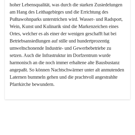
hoher Lebensqualität, was durch die starken Zusiedelungen 
am Hang des Leithagebirges und die Errichtung des 
Pußtawohnparks unterstrichen wird. Wasser- und Radsport, 
Wein, Kunst und Kulinarik sind die Markenzeichen eines 
Ortes, welcher es als einer der wenigen geschafft hat bei 
Betriebsansiedlungen auf stille und hundertprozentig 
umweltschonende Industrie- und Gewerbebetriebe zu 
setzen. Auch die Infrastruktur im Dorfzentrum wurde 
harmonisch an die noch immer erhaltene alte Bausbustanz 
angepaßt. So können Nachtschwärmer unter alt anmutenden 
Laternen bummeln gehen und die prachtvoll angestrahlte 
Pfarrkirche bewundern.

Der Weinbau dominert heute nicht mehr, ist aber integrativer 
Bestandteil der Kultur des Ortes, da man hier schon lange 
von Massenweinbau auf Qualitätsweinbau umgestellt hat. 
So ist es auch nicht verwunderlich, dass eines der historisch 
wertvollsten Gebäude die Ortsvinothek beherbergt und dass 
der Kellering ein beliebtes Ziel darstellt.
