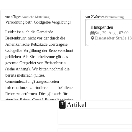
B
B
vor 4 Tagen
vor 2 Wochen
Amtliche Mitteilung
Veranstaltung
r
r
Verordnung betr. Goldgelbe Vergilbung!
e
e
Blutspenden
Leider ist auch die Gemeinde 
i
i
Sa., 29. Aug., 07:00 -
t
t
Breitenbrunn nicht vor der durch die 
e
e
Amerikanische Rebzikade übertragene 
n
n
Goldgelbe Vergilbung der Rebe verschont 
b
b
geblieben. Als Sicherheitszone gilt das 
r
r
gesamte Ortsgebiet von Breitenbrunn 
u
u
(siehe Anhang). Wir bitten nochmal die 
n
n
n
n
bereits mehrfach (Cities, 
a
a
Gemeindezeitung) ausgesendeten 
m
m
Informationen zu studieren und befallene 
N
N
Reben zu entfernen. Dies gilt auch für 
e
e
einzelne Reben. Gemäß Burgenländischen 
u
u
Artikel
Weinbaugesetz sind nicht gepflegte oder 
s
s
i
i
unzulässige Weingärten zu roden! Bitte 
e
e
helfen wir zusammen um unsere Winzer 
d
d
vor den prognostizierten Ernteausfällen 
l
l
und den daraus folgenden wirtschaftlichen 