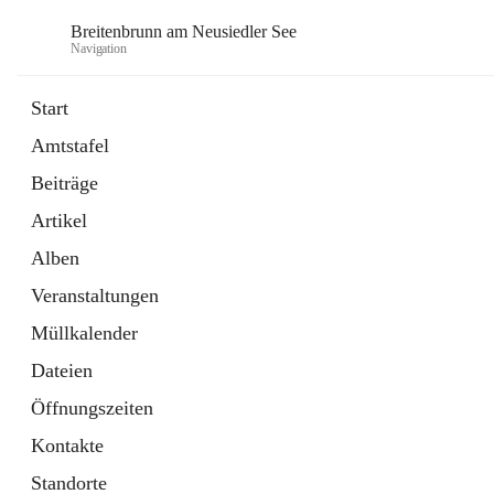
Breitenbrunn am Neusiedler See
Navigation
Start
Amtstafel
Formulare
Beiträge
18 Schnellzugriffe
Artikel
Gemeindeservice
7 Schnellzugriffe
Alben
Veranstaltungen
Müllkalender
Dateien
Öffnungszeiten
Kontakte
Standorte