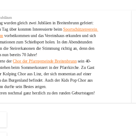
Jubiläum
 wurden gleich zwei Jubiläen in Breitenbrunn gefeiert: 
 Tag über konnten Interessierte beim 
Sportschützenverein 
nn
 vorbeikommen und das Vereinshaus erkunden und sich 
mationen zum Schießsport holen. In den Abendstunden 
nn die Steirerkanonen die Stimmung richtig an, denn den 
 nun bereits 70 Jahre!
rte der 
Chor der Pfarrgemeinde Breitenbrunn
 sein 40-
estehen beim Sommerkonzert in der Pfarrkirche. Zu Gast 
er Kolping Chor aus Linz, der sich momentan auf einer 
h das Burgenland befindet. Auch der Kids Pop Chor aus 
n durfte sein Bestes zeigen.
ieren nochmal ganz herzlich zu den runden Geburtstagen!