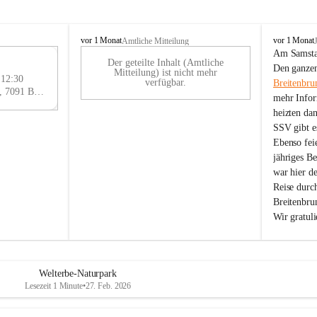
B
B
vor 1 Monat
vor 1 Monat
Amtliche Mitteilung
r
r
Am Samstag
Der geteilte Inhalt (Amtliche
e
e
29
Den ganzen
Mitteilung) ist nicht mehr
i
i
 12:30
AU
verfügbar.
Breitenbru
t
t
Eisenstädter Straße 18, 7091 Breitenbrunn am Neusiedler See, AUT
G
mehr Infor
e
e
heizten da
n
n
SSV gibt es
b
b
r
r
Ebenso feie
u
u
jähriges B
n
n
war hier d
n
n
Reise durc
a
a
Breitenbrun
m
m
Wir gratul
N
N
e
e
u
u
s
s
i
i
Welterbe-Naturpark
e
e
Lesezeit 1 Minute
•
27. Feb. 2026
d
d
l
l