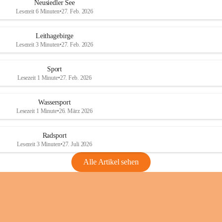
e
e
Neusiedler See
r
r
Lesezeit 6 Minuten
•
27. Feb. 2026
S
S
e
e
Leithagebirge
e
e
Lesezeit 3 Minuten
•
27. Feb. 2026
Sport
Lesezeit 1 Minute
•
27. Feb. 2026
Wassersport
Lesezeit 1 Minute
•
26. März 2026
Radsport
Lesezeit 3 Minuten
•
27. Juli 2026
Alle Artikel sehen