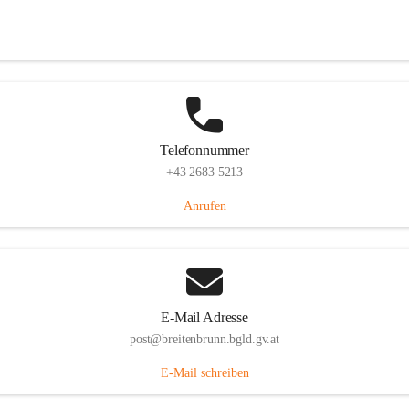
Eisenstädterstraße 18, 7091 Breitenbrunn am Neusiedler See, AUT
Auf Karte ansehen
Telefonnummer
+43 2683 5213
Anrufen
E-Mail Adresse
post@breitenbrunn.bgld.gv.at
E-Mail schreiben