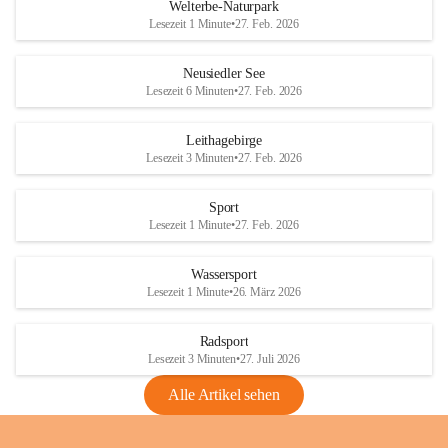
i
i
unzulässige Weingärten zu roden! Bitte 
Welterbe-Naturpark
e
e
helfen wir zusammen um unsere Winzer 
Lesezeit 1 Minute
•
27. Feb. 2026
d
d
vor den prognostizierten Ernteausfällen 
l
l
und den daraus folgenden wirtschaftlichen 
e
e
Neusiedler See
Schäden zu bewahren.
r
r
Lesezeit 6 Minuten
•
27. Feb. 2026
S
S
Verordnungen
e
e
Leithagebirge
04.08.2026
e
e
Lesezeit 3 Minuten
•
27. Feb. 2026
Maßnahmen zur Bekämpfung
der Goldgelben Vergilbung der
Sport
Rebe und der Amerikanischen
Lesezeit 1 Minute
•
27. Feb. 2026
Rebzikade
Anhang VBl. EU Nr. 18
Wassersport
_2026
Lesezeit 1 Minute
•
26. März 2026
1 Seite
•
1,4 MB
Radsport
VBl. EU Nr. 18_2026
Lesezeit 3 Minuten
•
27. Juli 2026
2 Seiten
•
2,1 MB
Alle Artikel sehen