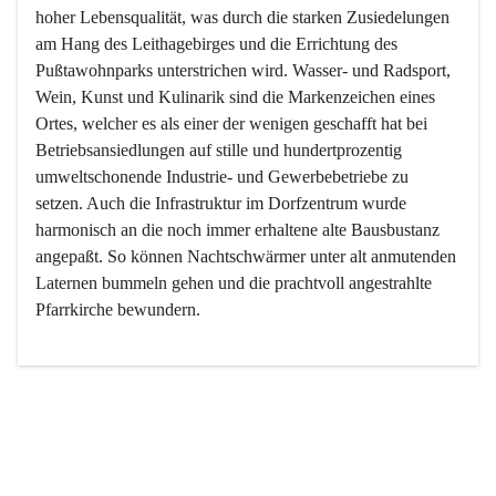
hoher Lebensqualität, was durch die starken Zusiedelungen 
am Hang des Leithagebirges und die Errichtung des 
Pußtawohnparks unterstrichen wird. Wasser- und Radsport, 
Wein, Kunst und Kulinarik sind die Markenzeichen eines 
Ortes, welcher es als einer der wenigen geschafft hat bei 
Betriebsansiedlungen auf stille und hundertprozentig 
umweltschonende Industrie- und Gewerbebetriebe zu 
setzen. Auch die Infrastruktur im Dorfzentrum wurde 
harmonisch an die noch immer erhaltene alte Bausbustanz 
angepaßt. So können Nachtschwärmer unter alt anmutenden 
Laternen bummeln gehen und die prachtvoll angestrahlte 
Pfarrkirche bewundern.

Der Weinbau dominert heute nicht mehr, ist aber integrativer 
Bestandteil der Kultur des Ortes, da man hier schon lange 
von Massenweinbau auf Qualitätsweinbau umgestellt hat. 
So ist es auch nicht verwunderlich, dass eines der historisch 
wertvollsten Gebäude die Ortsvinothek beherbergt und dass 
der Kellering ein beliebtes Ziel darstellt.
