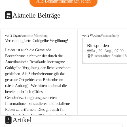
Alle Bekanntmachungen sehen
Aktuelle Beiträge
B
B
vor 2 Tagen
vor 2 Wochen
Amtliche Mitteilung
Veranstaltung
r
r
Verordnung betr. Goldgelbe Vergilbung!
e
e
Blutspenden
Leider ist auch die Gemeinde 
i
i
Sa., 29. Aug., 07:00 -
t
t
Breitenbrunn nicht vor der durch die 
e
e
Amerikanische Rebzikade übertragene 
n
n
Goldgelbe Vergilbung der Rebe verschont 
b
b
geblieben. Als Sicherheitszone gilt das 
r
r
gesamte Ortsgebiet von Breitenbrunn 
u
u
(siehe Anhang). Wir bitten nochmal die 
n
n
n
n
bereits mehrfach (Cities, 
a
a
Gemeindezeitung) ausgesendeten 
m
m
Informationen zu studieren und befallene 
N
N
Reben zu entfernen. Dies gilt auch für 
e
e
einzelne Reben. Gemäß Burgenländischen 
u
u
Artikel
Weinbaugesetz sind nicht gepflegte oder 
s
s