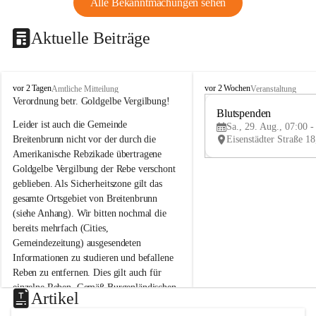
Alle Bekanntmachungen sehen
Aktuelle Beiträge
B
B
vor 2 Tagen
vor 2 Wochen
Amtliche Mitteilung
Veranstaltung
r
r
Verordnung betr. Goldgelbe Vergilbung!
e
e
Blutspenden
Leider ist auch die Gemeinde 
i
i
Sa., 29. Aug., 07:00 -
t
t
Breitenbrunn nicht vor der durch die 
e
e
Amerikanische Rebzikade übertragene 
n
n
Goldgelbe Vergilbung der Rebe verschont 
b
b
geblieben. Als Sicherheitszone gilt das 
r
r
gesamte Ortsgebiet von Breitenbrunn 
u
u
(siehe Anhang). Wir bitten nochmal die 
n
n
n
n
bereits mehrfach (Cities, 
a
a
Gemeindezeitung) ausgesendeten 
m
m
Informationen zu studieren und befallene 
N
N
Reben zu entfernen. Dies gilt auch für 
e
e
einzelne Reben. Gemäß Burgenländischen 
u
u
Artikel
Weinbaugesetz sind nicht gepflegte oder 
s
s