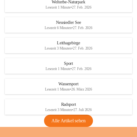
i
i
unzulässige Weingärten zu roden! Bitte 
Welterbe-Naturpark
e
e
helfen wir zusammen um unsere Winzer 
Lesezeit 1 Minute
•
27. Feb. 2026
d
d
vor den prognostizierten Ernteausfällen 
l
l
und den daraus folgenden wirtschaftlichen 
e
e
Neusiedler See
Schäden zu bewahren.
r
r
Lesezeit 6 Minuten
•
27. Feb. 2026
S
S
Verordnungen
e
e
Leithagebirge
04.08.2026
e
e
Lesezeit 3 Minuten
•
27. Feb. 2026
Maßnahmen zur Bekämpfung
der Goldgelben Vergilbung der
Sport
Rebe und der Amerikanischen
Lesezeit 1 Minute
•
27. Feb. 2026
Rebzikade
Anhang VBl. EU Nr. 18
Wassersport
_2026
Lesezeit 1 Minute
•
26. März 2026
1 Seite
•
1,4 MB
Radsport
VBl. EU Nr. 18_2026
Lesezeit 3 Minuten
•
27. Juli 2026
2 Seiten
•
2,1 MB
Alle Artikel sehen