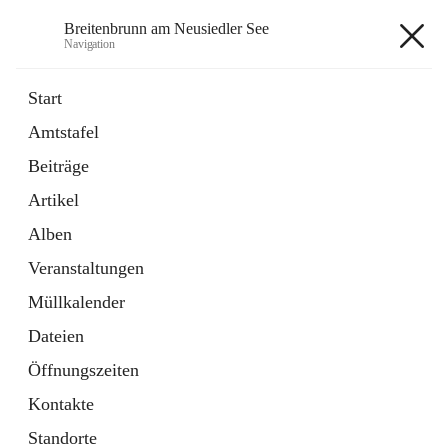
Breitenbrunn am Neusiedler See
Navigation
Breitenbrunn am Neusiedler See
Start
Amtstafel
Formulare
Beiträge
18 Schnellzugriffe
Artikel
Gemeindeservice
7 Schnellzugriffe
Alben
Veranstaltungen
+7
Müllkalender
Dateien
Öffnungszeiten
Kontakte
Hauptadresse
Standorte