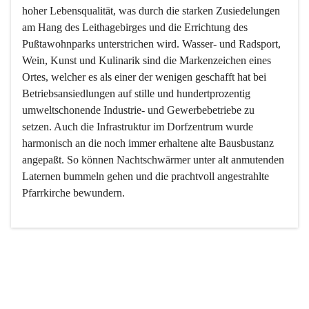
hoher Lebensqualität, was durch die starken Zusiedelungen 
am Hang des Leithagebirges und die Errichtung des 
Pußtawohnparks unterstrichen wird. Wasser- und Radsport, 
Wein, Kunst und Kulinarik sind die Markenzeichen eines 
Ortes, welcher es als einer der wenigen geschafft hat bei 
Betriebsansiedlungen auf stille und hundertprozentig 
umweltschonende Industrie- und Gewerbebetriebe zu 
setzen. Auch die Infrastruktur im Dorfzentrum wurde 
harmonisch an die noch immer erhaltene alte Bausbustanz 
angepaßt. So können Nachtschwärmer unter alt anmutenden 
Laternen bummeln gehen und die prachtvoll angestrahlte 
Pfarrkirche bewundern.

Der Weinbau dominert heute nicht mehr, ist aber integrativer 
Bestandteil der Kultur des Ortes, da man hier schon lange 
von Massenweinbau auf Qualitätsweinbau umgestellt hat. 
So ist es auch nicht verwunderlich, dass eines der historisch 
wertvollsten Gebäude die Ortsvinothek beherbergt und dass 
der Kellering ein beliebtes Ziel darstellt.
