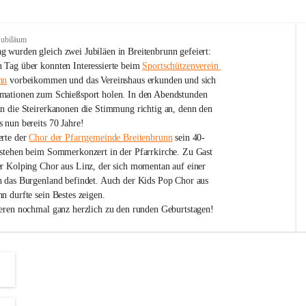
Jubiläum
 wurden gleich zwei Jubiläen in Breitenbrunn gefeiert: 
 Tag über konnten Interessierte beim 
Sportschützenverein 
nn
 vorbeikommen und das Vereinshaus erkunden und sich 
mationen zum Schießsport holen. In den Abendstunden 
nn die Steirerkanonen die Stimmung richtig an, denn den 
 nun bereits 70 Jahre!
rte der 
Chor der Pfarrgemeinde Breitenbrunn
 sein 40-
estehen beim Sommerkonzert in der Pfarrkirche. Zu Gast 
er Kolping Chor aus Linz, der sich momentan auf einer 
h das Burgenland befindet. Auch der Kids Pop Chor aus 
n durfte sein Bestes zeigen.
ieren nochmal ganz herzlich zu den runden Geburtstagen!