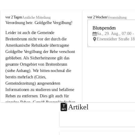
B
B
vor 2 Tagen
vor 2 Wochen
Amtliche Mitteilung
Veranstaltung
r
r
Verordnung betr. Goldgelbe Vergilbung!
e
e
Blutspenden
Leider ist auch die Gemeinde 
i
i
Sa., 29. Aug., 07:00 -
t
t
Breitenbrunn nicht vor der durch die 
e
e
Amerikanische Rebzikade übertragene 
n
n
Goldgelbe Vergilbung der Rebe verschont 
b
b
geblieben. Als Sicherheitszone gilt das 
r
r
gesamte Ortsgebiet von Breitenbrunn 
u
u
(siehe Anhang). Wir bitten nochmal die 
n
n
n
n
bereits mehrfach (Cities, 
a
a
Gemeindezeitung) ausgesendeten 
m
m
Informationen zu studieren und befallene 
N
N
Reben zu entfernen. Dies gilt auch für 
e
e
einzelne Reben. Gemäß Burgenländischen 
u
u
Artikel
Weinbaugesetz sind nicht gepflegte oder 
s
s
i
i
unzulässige Weingärten zu roden! Bitte 
e
e
helfen wir zusammen um unsere Winzer 
d
d
vor den prognostizierten Ernteausfällen 
l
l
und den daraus folgenden wirtschaftlichen 