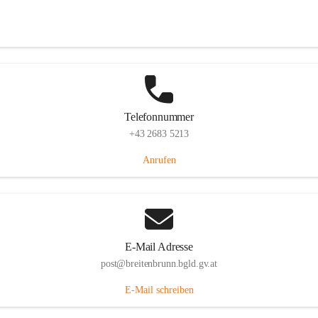
Eisenstädterstraße 18, 7091 Breitenbrunn am Neusiedler See, AUT
Auf Karte ansehen
Telefonnummer
+43 2683 5213
Anrufen
E-Mail Adresse
post@breitenbrunn.bgld.gv.at
E-Mail schreiben