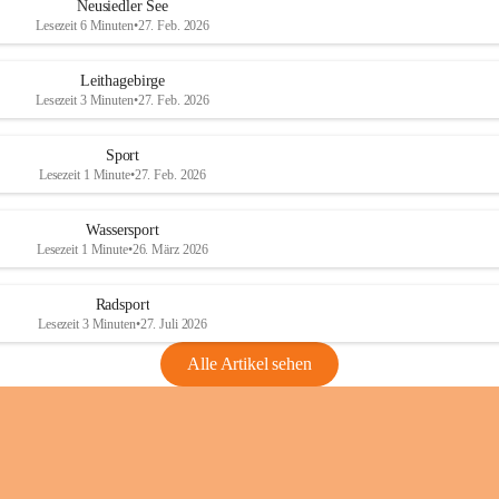
e
e
Neusiedler See
r
r
Lesezeit 6 Minuten
•
27. Feb. 2026
S
S
e
e
Leithagebirge
e
e
Lesezeit 3 Minuten
•
27. Feb. 2026
Sport
Lesezeit 1 Minute
•
27. Feb. 2026
Wassersport
Lesezeit 1 Minute
•
26. März 2026
Radsport
Lesezeit 3 Minuten
•
27. Juli 2026
Alle Artikel sehen