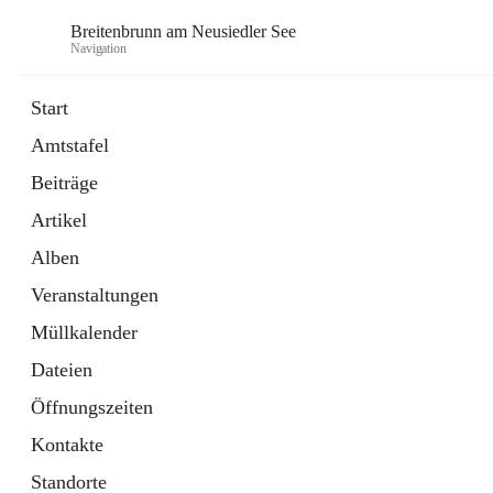
Breitenbrunn am Neusiedler See
Navigation
Start
Amtstafel
Formulare
Beiträge
18 Schnellzugriffe
Artikel
Gemeindeservice
7 Schnellzugriffe
Alben
Veranstaltungen
Müllkalender
Dateien
Öffnungszeiten
Kontakte
Standorte