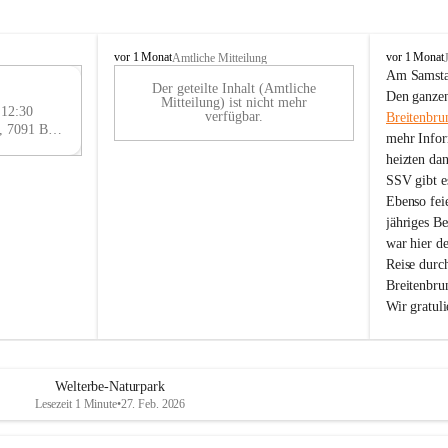
B
B
vor 1 Monat
vor 1 Monat
Amtliche Mitteilung
r
r
Am Samstag
Der geteilte Inhalt (Amtliche
e
e
29
Den ganzen
Mitteilung) ist nicht mehr
i
i
 12:30
AU
verfügbar.
Breitenbru
t
t
Eisenstädter Straße 18, 7091 Breitenbrunn am Neusiedler See, AUT
G
mehr Infor
e
e
heizten da
n
n
SSV gibt es
b
b
r
r
Ebenso feie
u
u
jähriges B
n
n
war hier d
n
n
Reise durc
a
a
Breitenbrun
m
m
Wir gratul
N
N
e
e
u
u
s
s
i
i
Welterbe-Naturpark
e
e
Lesezeit 1 Minute
•
27. Feb. 2026
d
d
l
l