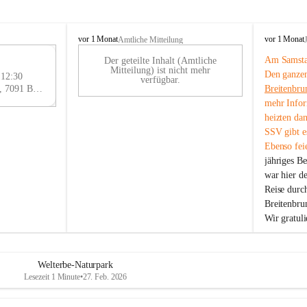
B
B
vor 1 Monat
vor 1 Monat
Amtliche Mitteilung
r
r
Am Samstag
Der geteilte Inhalt (Amtliche
e
e
29
Mitteilung) ist nicht mehr
Den ganzen
i
i
 12:30
AU
verfügbar.
t
t
Eisenstädter Straße 18, 7091 Breitenbrunn am Neusiedler See, AUT
Breitenbru
G
e
e
mehr Infor
n
n
heizten da
b
b
SSV gibt es
r
r
Ebenso feie
u
u
jähriges B
n
n
n
n
war hier d
a
a
Reise durc
m
m
Breitenbrun
N
N
Wir gratul
e
e
u
u
s
s
i
i
Welterbe-Naturpark
e
e
Lesezeit 1 Minute
•
27. Feb. 2026
d
d
l
l