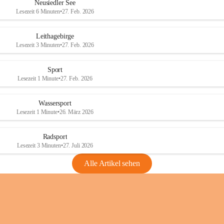
e
e
Neusiedler See
r
r
Lesezeit 6 Minuten
•
27. Feb. 2026
S
S
e
e
Leithagebirge
e
e
Lesezeit 3 Minuten
•
27. Feb. 2026
Sport
Lesezeit 1 Minute
•
27. Feb. 2026
Wassersport
Lesezeit 1 Minute
•
26. März 2026
Radsport
Lesezeit 3 Minuten
•
27. Juli 2026
Alle Artikel sehen