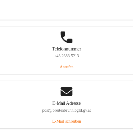
Eisenstädterstraße 18, 7091 Breitenbrunn am Neusiedler See, AUT
Auf Karte ansehen
Telefonnummer
+43 2683 5213
Anrufen
E-Mail Adresse
post@breitenbrunn.bgld.gv.at
E-Mail schreiben