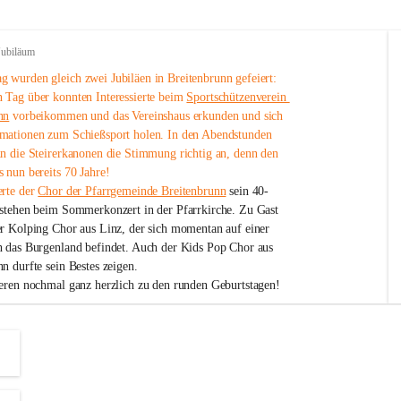
Jubiläum
 wurden gleich zwei Jubiläen in Breitenbrunn gefeiert: 
 Tag über konnten Interessierte beim 
Sportschützenverein 
nn
 vorbeikommen und das Vereinshaus erkunden und sich 
mationen zum Schießsport holen. In den Abendstunden 
nn die Steirerkanonen die Stimmung richtig an, denn den 
 nun bereits 70 Jahre!
rte der 
Chor der Pfarrgemeinde Breitenbrunn
 sein 40-
estehen beim Sommerkonzert in der Pfarrkirche. Zu Gast 
er Kolping Chor aus Linz, der sich momentan auf einer 
h das Burgenland befindet. Auch der Kids Pop Chor aus 
n durfte sein Bestes zeigen.
ieren nochmal ganz herzlich zu den runden Geburtstagen!