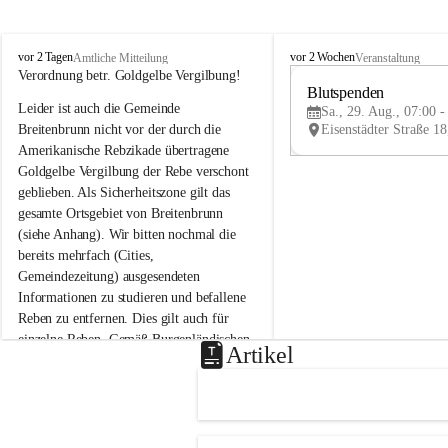
B
B
vor 2 Tagen
vor 2 Wochen
Amtliche Mitteilung
Veranstaltung
r
r
Verordnung betr. Goldgelbe Vergilbung!
e
e
Blutspenden
Leider ist auch die Gemeinde 
i
i
Sa., 29. Aug., 07:00 -
t
t
Breitenbrunn nicht vor der durch die 
e
e
Amerikanische Rebzikade übertragene 
n
n
Goldgelbe Vergilbung der Rebe verschont 
b
b
geblieben. Als Sicherheitszone gilt das 
r
r
gesamte Ortsgebiet von Breitenbrunn 
u
u
(siehe Anhang). Wir bitten nochmal die 
n
n
n
n
bereits mehrfach (Cities, 
a
a
Gemeindezeitung) ausgesendeten 
m
m
Informationen zu studieren und befallene 
N
N
Reben zu entfernen. Dies gilt auch für 
e
e
einzelne Reben. Gemäß Burgenländischen 
u
u
Artikel
Weinbaugesetz sind nicht gepflegte oder 
s
s
i
i
unzulässige Weingärten zu roden! Bitte 
e
e
helfen wir zusammen um unsere Winzer 
d
d
vor den prognostizierten Ernteausfällen 
l
l
und den daraus folgenden wirtschaftlichen 