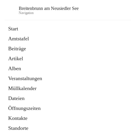
Breitenbrunn am Neusiedler See
Navigation
Start
Amtstafel
Formulare
Beiträge
18 Schnellzugriffe
Artikel
Gemeindeservice
7 Schnellzugriffe
Alben
Veranstaltungen
Müllkalender
Dateien
Öffnungszeiten
Kontakte
Standorte