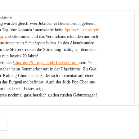
Jubiläum
 wurden gleich zwei Jubiläen in Breitenbrunn gefeiert: 
 Tag über konnten Interessierte beim 
Sportschützenverein 
nn
 vorbeikommen und das Vereinshaus erkunden und sich 
mationen zum Schießsport holen. In den Abendstunden 
nn die Steirerkanonen die Stimmung richtig an, denn den 
 nun bereits 70 Jahre!
rte der 
Chor der Pfarrgemeinde Breitenbrunn
 sein 40-
estehen beim Sommerkonzert in der Pfarrkirche. Zu Gast 
er Kolping Chor aus Linz, der sich momentan auf einer 
h das Burgenland befindet. Auch der Kids Pop Chor aus 
n durfte sein Bestes zeigen.
ieren nochmal ganz herzlich zu den runden Geburtstagen!