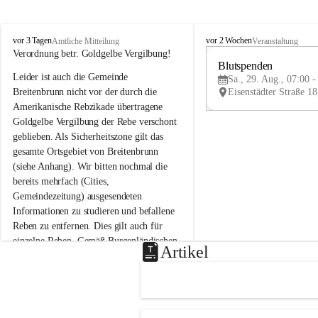
B
B
vor 3 Tagen
vor 2 Wochen
Amtliche Mitteilung
Veranstaltung
r
r
Verordnung betr. Goldgelbe Vergilbung!
e
e
Blutspenden
Leider ist auch die Gemeinde 
i
i
Sa., 29. Aug., 07:00 -
t
t
Breitenbrunn nicht vor der durch die 
e
e
Amerikanische Rebzikade übertragene 
n
n
Goldgelbe Vergilbung der Rebe verschont 
b
b
geblieben. Als Sicherheitszone gilt das 
r
r
gesamte Ortsgebiet von Breitenbrunn 
u
u
(siehe Anhang). Wir bitten nochmal die 
n
n
n
n
bereits mehrfach (Cities, 
a
a
Gemeindezeitung) ausgesendeten 
m
m
Informationen zu studieren und befallene 
N
N
Reben zu entfernen. Dies gilt auch für 
e
e
einzelne Reben. Gemäß Burgenländischen 
u
u
Artikel
Weinbaugesetz sind nicht gepflegte oder 
s
s
i
i
unzulässige Weingärten zu roden! Bitte 
e
e
helfen wir zusammen um unsere Winzer 
d
d
vor den prognostizierten Ernteausfällen 
l
l
und den daraus folgenden wirtschaftlichen 