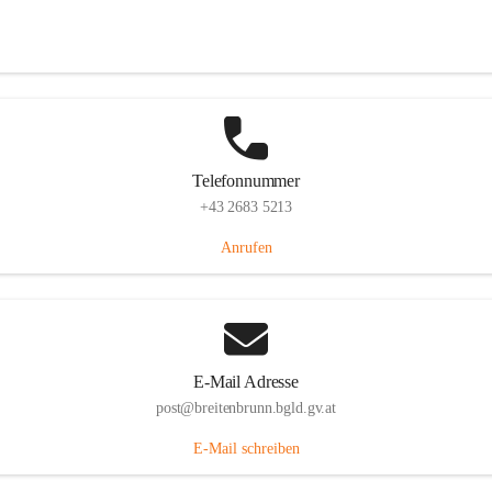
Eisenstädterstraße 18, 7091 Breitenbrunn am Neusiedler See, AUT
Auf Karte ansehen
Telefonnummer
+43 2683 5213
Anrufen
E-Mail Adresse
post@breitenbrunn.bgld.gv.at
E-Mail schreiben