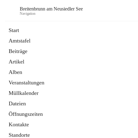
Breitenbrunn am Neusiedler See
Navigation
Start
Amtstafel
Formulare
Beiträge
18 Schnellzugriffe
Artikel
Gemeindeservice
7 Schnellzugriffe
Alben
Veranstaltungen
Müllkalender
Dateien
Öffnungszeiten
Kontakte
Standorte