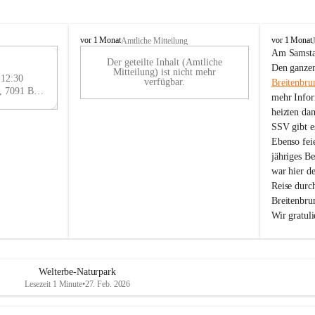
B
B
vor 1 Monat
vor 1 Monat
Amtliche Mitteilung
r
r
Am Samstag
Der geteilte Inhalt (Amtliche
e
e
29
Den ganzen
Mitteilung) ist nicht mehr
i
i
 12:30
AU
verfügbar.
Breitenbru
t
t
Eisenstädter Straße 18, 7091 Breitenbrunn am Neusiedler See, AUT
G
mehr Infor
e
e
heizten da
n
n
SSV gibt es
b
b
r
r
Ebenso feie
u
u
jähriges B
n
n
war hier d
n
n
Reise durc
a
a
Breitenbrun
m
m
Wir gratul
N
N
e
e
u
u
s
s
i
i
Welterbe-Naturpark
e
e
Lesezeit 1 Minute
•
27. Feb. 2026
d
d
l
l