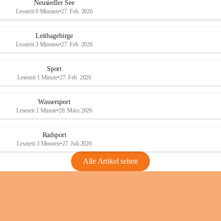
e
e
Neusiedler See
r
r
Lesezeit 6 Minuten
•
27. Feb. 2026
S
S
e
e
Leithagebirge
e
e
Lesezeit 3 Minuten
•
27. Feb. 2026
Sport
Lesezeit 1 Minute
•
27. Feb. 2026
Wassersport
Lesezeit 1 Minute
•
26. März 2026
Radsport
Lesezeit 3 Minuten
•
27. Juli 2026
Alle Artikel sehen