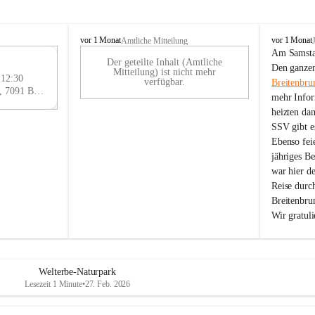
B
B
vor 1 Monat
vor 1 Monat
Amtliche Mitteilung
r
r
Am Samstag
Der geteilte Inhalt (Amtliche
e
e
29
Den ganzen
Mitteilung) ist nicht mehr
i
i
 12:30
AU
verfügbar.
Breitenbru
t
t
Eisenstädter Straße 18, 7091 Breitenbrunn am Neusiedler See, AUT
G
mehr Infor
e
e
heizten da
n
n
SSV gibt es
b
b
r
r
Ebenso feie
u
u
jähriges B
n
n
war hier d
n
n
Reise durc
a
a
Breitenbrun
m
m
Wir gratul
N
N
e
e
u
u
s
s
i
i
Welterbe-Naturpark
e
e
Lesezeit 1 Minute
•
27. Feb. 2026
d
d
l
l