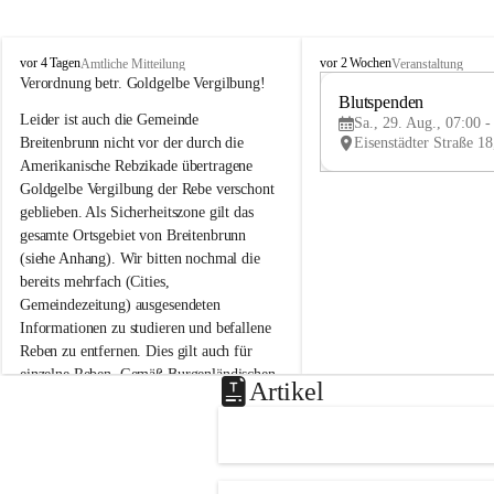
B
B
vor 4 Tagen
vor 2 Wochen
Amtliche Mitteilung
Veranstaltung
r
r
Verordnung betr. Goldgelbe Vergilbung!
e
e
Blutspenden
Leider ist auch die Gemeinde 
i
i
Sa., 29. Aug., 07:00 -
t
t
Breitenbrunn nicht vor der durch die 
e
e
Amerikanische Rebzikade übertragene 
n
n
Goldgelbe Vergilbung der Rebe verschont 
b
b
geblieben. Als Sicherheitszone gilt das 
r
r
gesamte Ortsgebiet von Breitenbrunn 
u
u
(siehe Anhang). Wir bitten nochmal die 
n
n
n
n
bereits mehrfach (Cities, 
a
a
Gemeindezeitung) ausgesendeten 
m
m
Informationen zu studieren und befallene 
N
N
Reben zu entfernen. Dies gilt auch für 
e
e
einzelne Reben. Gemäß Burgenländischen 
u
u
Artikel
Weinbaugesetz sind nicht gepflegte oder 
s
s
i
i
unzulässige Weingärten zu roden! Bitte 
e
e
helfen wir zusammen um unsere Winzer 
d
d
vor den prognostizierten Ernteausfällen 
l
l
und den daraus folgenden wirtschaftlichen 