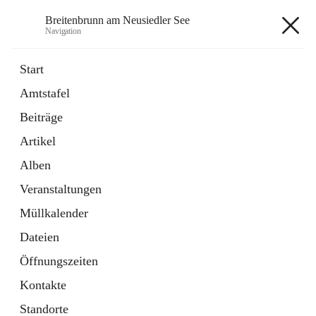
Breitenbrunn am Neusiedler See
Navigation
Breitenbrunn am Neusiedler See
Start
Amtstafel
Formulare
Beiträge
18 Schnellzugriffe
Artikel
Gemeindeservice
7 Schnellzugriffe
Alben
Veranstaltungen
+7
Müllkalender
Dateien
Öffnungszeiten
Kontakte
Hauptadresse
Standorte