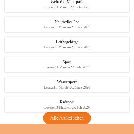
i
i
unzulässige Weingärten zu roden! Bitte 
Welterbe-Naturpark
e
e
helfen wir zusammen um unsere Winzer 
Lesezeit 1 Minute
•
27. Feb. 2026
d
d
vor den prognostizierten Ernteausfällen 
l
l
und den daraus folgenden wirtschaftlichen 
e
e
Neusiedler See
Schäden zu bewahren.
r
r
Lesezeit 6 Minuten
•
27. Feb. 2026
S
S
Verordnungen
e
e
Leithagebirge
04.08.2026
e
e
Lesezeit 3 Minuten
•
27. Feb. 2026
Maßnahmen zur Bekämpfung
der Goldgelben Vergilbung der
Sport
Rebe und der Amerikanischen
Lesezeit 1 Minute
•
27. Feb. 2026
Rebzikade
Anhang VBl. EU Nr. 18
Wassersport
_2026
Lesezeit 1 Minute
•
26. März 2026
1 Seite
•
1,4 MB
Radsport
VBl. EU Nr. 18_2026
Lesezeit 3 Minuten
•
27. Juli 2026
2 Seiten
•
2,1 MB
Alle Artikel sehen