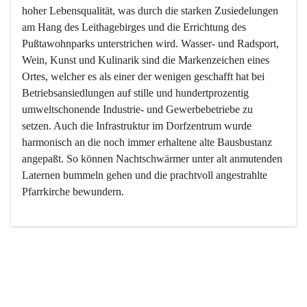
hoher Lebensqualität, was durch die starken Zusiedelungen 
am Hang des Leithagebirges und die Errichtung des 
Pußtawohnparks unterstrichen wird. Wasser- und Radsport, 
Wein, Kunst und Kulinarik sind die Markenzeichen eines 
Ortes, welcher es als einer der wenigen geschafft hat bei 
Betriebsansiedlungen auf stille und hundertprozentig 
umweltschonende Industrie- und Gewerbebetriebe zu 
setzen. Auch die Infrastruktur im Dorfzentrum wurde 
harmonisch an die noch immer erhaltene alte Bausbustanz 
angepaßt. So können Nachtschwärmer unter alt anmutenden 
Laternen bummeln gehen und die prachtvoll angestrahlte 
Pfarrkirche bewundern.

Der Weinbau dominert heute nicht mehr, ist aber integrativer 
Bestandteil der Kultur des Ortes, da man hier schon lange 
von Massenweinbau auf Qualitätsweinbau umgestellt hat. 
So ist es auch nicht verwunderlich, dass eines der historisch 
wertvollsten Gebäude die Ortsvinothek beherbergt und dass 
der Kellering ein beliebtes Ziel darstellt.
