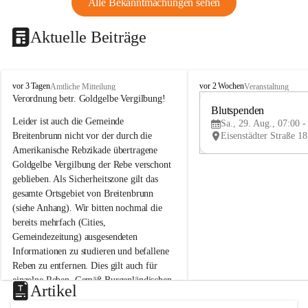
Alle Bekanntmachungen sehen
Aktuelle Beiträge
B
B
vor 3 Tagen
vor 2 Wochen
Amtliche Mitteilung
Veranstaltung
r
r
Verordnung betr. Goldgelbe Vergilbung!
e
e
Blutspenden
Leider ist auch die Gemeinde 
i
i
Sa., 29. Aug., 07:00 -
t
t
Breitenbrunn nicht vor der durch die 
e
e
Amerikanische Rebzikade übertragene 
n
n
Goldgelbe Vergilbung der Rebe verschont 
b
b
geblieben. Als Sicherheitszone gilt das 
r
r
gesamte Ortsgebiet von Breitenbrunn 
u
u
(siehe Anhang). Wir bitten nochmal die 
n
n
n
n
bereits mehrfach (Cities, 
a
a
Gemeindezeitung) ausgesendeten 
m
m
Informationen zu studieren und befallene 
N
N
Reben zu entfernen. Dies gilt auch für 
e
e
einzelne Reben. Gemäß Burgenländischen 
u
u
Artikel
Weinbaugesetz sind nicht gepflegte oder 
s
s