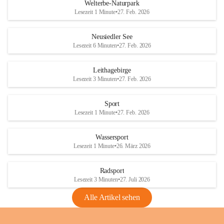
i
i
unzulässige Weingärten zu roden! Bitte 
Welterbe-Naturpark
e
e
helfen wir zusammen um unsere Winzer 
Lesezeit 1 Minute
•
27. Feb. 2026
d
d
vor den prognostizierten Ernteausfällen 
l
l
und den daraus folgenden wirtschaftlichen 
e
e
Neusiedler See
Schäden zu bewahren.
r
r
Lesezeit 6 Minuten
•
27. Feb. 2026
S
S
Verordnungen
e
e
Leithagebirge
04.08.2026
e
e
Lesezeit 3 Minuten
•
27. Feb. 2026
Maßnahmen zur Bekämpfung
der Goldgelben Vergilbung der
Sport
Rebe und der Amerikanischen
Lesezeit 1 Minute
•
27. Feb. 2026
Rebzikade
Anhang VBl. EU Nr. 18
Wassersport
_2026
Lesezeit 1 Minute
•
26. März 2026
1 Seite
•
1,4 MB
Radsport
VBl. EU Nr. 18_2026
Lesezeit 3 Minuten
•
27. Juli 2026
2 Seiten
•
2,1 MB
Alle Artikel sehen