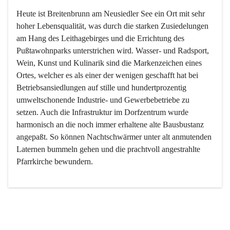
Heute ist Breitenbrunn am Neusiedler See ein Ort mit sehr 
hoher Lebensqualität, was durch die starken Zusiedelungen 
am Hang des Leithagebirges und die Errichtung des 
Pußtawohnparks unterstrichen wird. Wasser- und Radsport, 
Wein, Kunst und Kulinarik sind die Markenzeichen eines 
Ortes, welcher es als einer der wenigen geschafft hat bei 
Betriebsansiedlungen auf stille und hundertprozentig 
umweltschonende Industrie- und Gewerbebetriebe zu 
setzen. Auch die Infrastruktur im Dorfzentrum wurde 
harmonisch an die noch immer erhaltene alte Bausbustanz 
angepaßt. So können Nachtschwärmer unter alt anmutenden 
Laternen bummeln gehen und die prachtvoll angestrahlte 
Pfarrkirche bewundern.

Der Weinbau dominert heute nicht mehr, ist aber integrativer 
Bestandteil der Kultur des Ortes, da man hier schon lange 
von Massenweinbau auf Qualitätsweinbau umgestellt hat. 
So ist es auch nicht verwunderlich, dass eines der historisch 