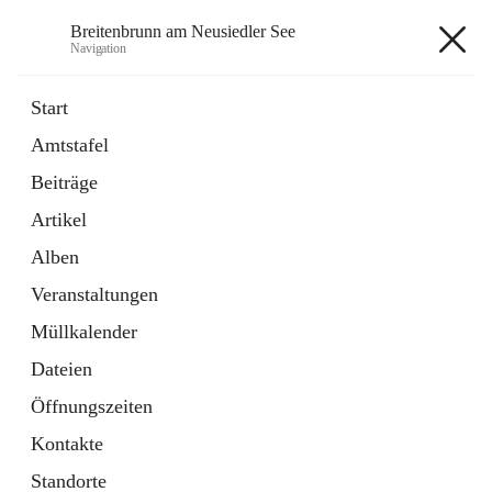
Breitenbrunn am Neusiedler See
Navigation
Breitenbrunn am Neusiedler See
Start
Amtstafel
Formulare
Beiträge
18 Schnellzugriffe
Artikel
Gemeindeservice
7 Schnellzugriffe
Alben
Veranstaltungen
+7
Müllkalender
Dateien
Öffnungszeiten
Kontakte
Hauptadresse
Standorte