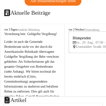
Alle Bekanntmachungen sehen
Aktuelle Beiträge
B
B
vor 3 Tagen
vor 2 Wochen
Amtliche Mitteilung
Veranstaltung
r
r
Verordnung betr. Goldgelbe Vergilbung!
e
e
Blutspenden
Leider ist auch die Gemeinde 
i
i
Sa., 29. Aug., 07:00 -
t
t
Breitenbrunn nicht vor der durch die 
e
e
Amerikanische Rebzikade übertragene 
n
n
Goldgelbe Vergilbung der Rebe verschont 
b
b
geblieben. Als Sicherheitszone gilt das 
r
r
gesamte Ortsgebiet von Breitenbrunn 
u
u
(siehe Anhang). Wir bitten nochmal die 
n
n
n
n
bereits mehrfach (Cities, 
a
a
Gemeindezeitung) ausgesendeten 
m
m
Informationen zu studieren und befallene 
N
N
Reben zu entfernen. Dies gilt auch für 
e
e
einzelne Reben. Gemäß Burgenländischen 
u
u
Artikel
Weinbaugesetz sind nicht gepflegte oder 
s
s