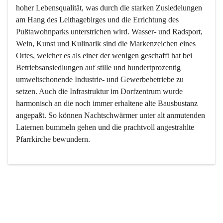
hoher Lebensqualität, was durch die starken Zusiedelungen 
am Hang des Leithagebirges und die Errichtung des 
Pußtawohnparks unterstrichen wird. Wasser- und Radsport, 
Wein, Kunst und Kulinarik sind die Markenzeichen eines 
Ortes, welcher es als einer der wenigen geschafft hat bei 
Betriebsansiedlungen auf stille und hundertprozentig 
umweltschonende Industrie- und Gewerbebetriebe zu 
setzen. Auch die Infrastruktur im Dorfzentrum wurde 
harmonisch an die noch immer erhaltene alte Bausbustanz 
angepaßt. So können Nachtschwärmer unter alt anmutenden 
Laternen bummeln gehen und die prachtvoll angestrahlte 
Pfarrkirche bewundern.

Der Weinbau dominert heute nicht mehr, ist aber integrativer 
Bestandteil der Kultur des Ortes, da man hier schon lange 
von Massenweinbau auf Qualitätsweinbau umgestellt hat. 
So ist es auch nicht verwunderlich, dass eines der historisch 
wertvollsten Gebäude die Ortsvinothek beherbergt und dass 
der Kellering ein beliebtes Ziel darstellt.
