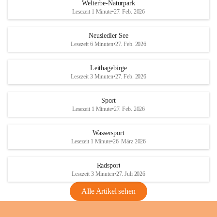
i
i
unzulässige Weingärten zu roden! Bitte 
Welterbe-Naturpark
e
e
helfen wir zusammen um unsere Winzer 
Lesezeit 1 Minute
•
27. Feb. 2026
d
d
vor den prognostizierten Ernteausfällen 
l
l
und den daraus folgenden wirtschaftlichen 
e
e
Neusiedler See
Schäden zu bewahren.
r
r
Lesezeit 6 Minuten
•
27. Feb. 2026
S
S
Verordnungen
e
e
Leithagebirge
04.08.2026
e
e
Lesezeit 3 Minuten
•
27. Feb. 2026
Maßnahmen zur Bekämpfung
der Goldgelben Vergilbung der
Sport
Rebe und der Amerikanischen
Lesezeit 1 Minute
•
27. Feb. 2026
Rebzikade
Anhang VBl. EU Nr. 18
Wassersport
_2026
Lesezeit 1 Minute
•
26. März 2026
1 Seite
•
1,4 MB
Radsport
VBl. EU Nr. 18_2026
Lesezeit 3 Minuten
•
27. Juli 2026
2 Seiten
•
2,1 MB
Alle Artikel sehen