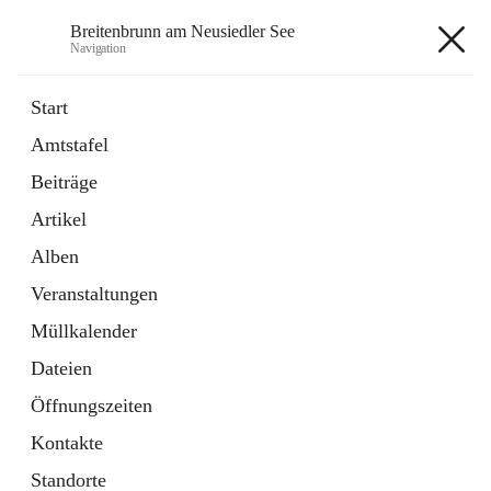
Breitenbrunn am Neusiedler See
Navigation
Breitenbrunn am Neusiedler See
Start
Amtstafel
Formulare
Beiträge
18 Schnellzugriffe
Artikel
Gemeindeservice
7 Schnellzugriffe
Alben
Veranstaltungen
+7
Müllkalender
Dateien
Öffnungszeiten
Kontakte
Hauptadresse
Standorte