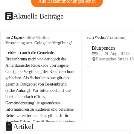
Alle Bekanntmachungen sehen
Aktuelle Beiträge
B
B
vor 2 Tagen
vor 2 Wochen
Amtliche Mitteilung
Veranstaltung
r
r
Verordnung betr. Goldgelbe Vergilbung!
e
e
Blutspenden
Leider ist auch die Gemeinde 
i
i
Sa., 29. Aug., 07:00 -
t
t
Breitenbrunn nicht vor der durch die 
e
e
Amerikanische Rebzikade übertragene 
n
n
Goldgelbe Vergilbung der Rebe verschont 
b
b
geblieben. Als Sicherheitszone gilt das 
r
r
gesamte Ortsgebiet von Breitenbrunn 
u
u
(siehe Anhang). Wir bitten nochmal die 
n
n
n
n
bereits mehrfach (Cities, 
a
a
Gemeindezeitung) ausgesendeten 
m
m
Informationen zu studieren und befallene 
N
N
Reben zu entfernen. Dies gilt auch für 
e
e
einzelne Reben. Gemäß Burgenländischen 
u
u
Artikel
Weinbaugesetz sind nicht gepflegte oder 
s
s