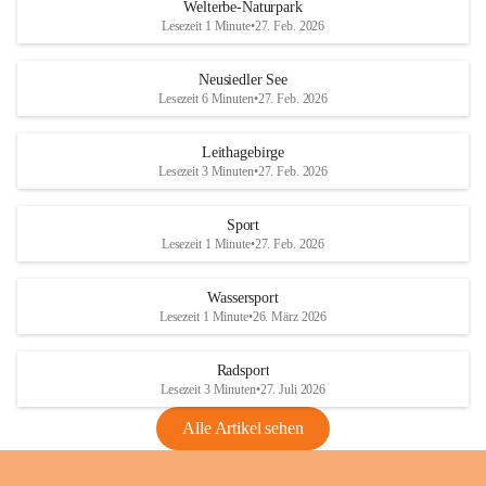
i
i
unzulässige Weingärten zu roden! Bitte 
Welterbe-Naturpark
e
e
helfen wir zusammen um unsere Winzer 
Lesezeit 1 Minute
•
27. Feb. 2026
d
d
vor den prognostizierten Ernteausfällen 
l
l
und den daraus folgenden wirtschaftlichen 
e
e
Neusiedler See
Schäden zu bewahren.
r
r
Lesezeit 6 Minuten
•
27. Feb. 2026
S
S
Verordnungen
e
e
Leithagebirge
04.08.2026
e
e
Lesezeit 3 Minuten
•
27. Feb. 2026
Maßnahmen zur Bekämpfung
der Goldgelben Vergilbung der
Sport
Rebe und der Amerikanischen
Lesezeit 1 Minute
•
27. Feb. 2026
Rebzikade
Anhang VBl. EU Nr. 18
Wassersport
_2026
Lesezeit 1 Minute
•
26. März 2026
1 Seite
•
1,4 MB
Radsport
VBl. EU Nr. 18_2026
Lesezeit 3 Minuten
•
27. Juli 2026
2 Seiten
•
2,1 MB
Alle Artikel sehen