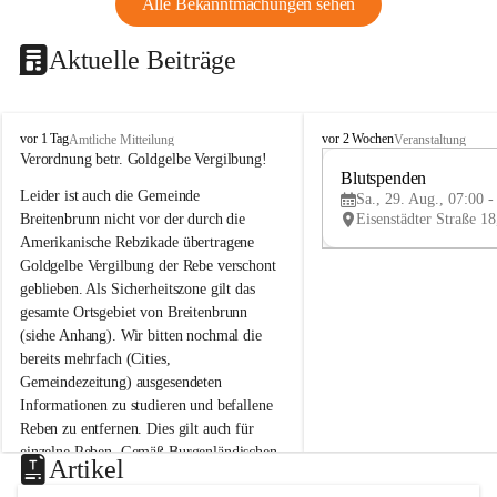
Alle Bekanntmachungen sehen
Aktuelle Beiträge
B
B
vor 1 Tag
vor 2 Wochen
Amtliche Mitteilung
Veranstaltung
r
r
Verordnung betr. Goldgelbe Vergilbung!
e
e
Blutspenden
Leider ist auch die Gemeinde 
i
i
Sa., 29. Aug., 07:00 -
t
t
Breitenbrunn nicht vor der durch die 
e
e
Amerikanische Rebzikade übertragene 
n
n
Goldgelbe Vergilbung der Rebe verschont 
b
b
geblieben. Als Sicherheitszone gilt das 
r
r
gesamte Ortsgebiet von Breitenbrunn 
u
u
(siehe Anhang). Wir bitten nochmal die 
n
n
n
n
bereits mehrfach (Cities, 
a
a
Gemeindezeitung) ausgesendeten 
m
m
Informationen zu studieren und befallene 
N
N
Reben zu entfernen. Dies gilt auch für 
e
e
einzelne Reben. Gemäß Burgenländischen 
u
u
Artikel
Weinbaugesetz sind nicht gepflegte oder 
s
s