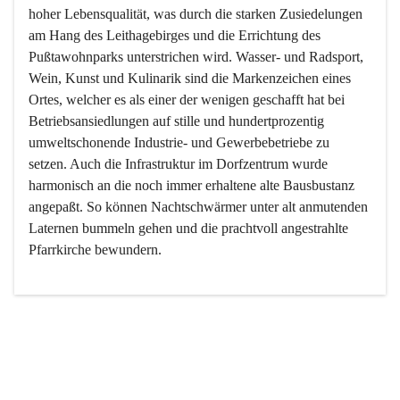
hoher Lebensqualität, was durch die starken Zusiedelungen 
am Hang des Leithagebirges und die Errichtung des 
Pußtawohnparks unterstrichen wird. Wasser- und Radsport, 
Wein, Kunst und Kulinarik sind die Markenzeichen eines 
Ortes, welcher es als einer der wenigen geschafft hat bei 
Betriebsansiedlungen auf stille und hundertprozentig 
umweltschonende Industrie- und Gewerbebetriebe zu 
setzen. Auch die Infrastruktur im Dorfzentrum wurde 
harmonisch an die noch immer erhaltene alte Bausbustanz 
angepaßt. So können Nachtschwärmer unter alt anmutenden 
Laternen bummeln gehen und die prachtvoll angestrahlte 
Pfarrkirche bewundern.

Der Weinbau dominert heute nicht mehr, ist aber integrativer 
Bestandteil der Kultur des Ortes, da man hier schon lange 
von Massenweinbau auf Qualitätsweinbau umgestellt hat. 
So ist es auch nicht verwunderlich, dass eines der historisch 
wertvollsten Gebäude die Ortsvinothek beherbergt und dass 
der Kellering ein beliebtes Ziel darstellt.
