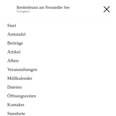
Breitenbrunn am Neusiedler See
Navigation
Breitenbrunn am Neusiedler See
Start
Amtstafel
Formulare
Beiträge
18 Schnellzugriffe
Artikel
Gemeindeservice
7 Schnellzugriffe
Alben
Veranstaltungen
+7
Müllkalender
Dateien
Öffnungszeiten
Kontakte
Hauptadresse
Standorte