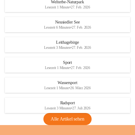
i
i
unzulässige Weingärten zu roden! Bitte 
Welterbe-Naturpark
e
e
helfen wir zusammen um unsere Winzer 
Lesezeit 1 Minute
•
27. Feb. 2026
d
d
vor den prognostizierten Ernteausfällen 
l
l
und den daraus folgenden wirtschaftlichen 
e
e
Neusiedler See
Schäden zu bewahren.
r
r
Lesezeit 6 Minuten
•
27. Feb. 2026
S
S
Verordnungen
e
e
Leithagebirge
04.08.2026
e
e
Lesezeit 3 Minuten
•
27. Feb. 2026
Maßnahmen zur Bekämpfung
der Goldgelben Vergilbung der
Sport
Rebe und der Amerikanischen
Lesezeit 1 Minute
•
27. Feb. 2026
Rebzikade
Anhang VBl. EU Nr. 18
Wassersport
_2026
Lesezeit 1 Minute
•
26. März 2026
1 Seite
•
1,4 MB
Radsport
VBl. EU Nr. 18_2026
Lesezeit 3 Minuten
•
27. Juli 2026
2 Seiten
•
2,1 MB
Alle Artikel sehen