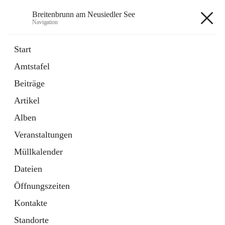
Breitenbrunn am Neusiedler See
Navigation
Breitenbrunn am Neusiedler See
Start
Amtstafel
Formulare
Beiträge
18 Schnellzugriffe
Artikel
Gemeindeservice
7 Schnellzugriffe
Alben
Veranstaltungen
+7
Müllkalender
Dateien
Öffnungszeiten
Kontakte
Hauptadresse
Standorte