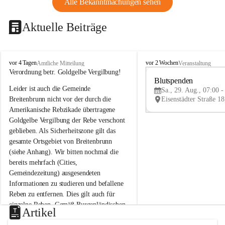
Alle Bekanntmachungen sehen
Aktuelle Beiträge
B
B
vor 4 Tagen
vor 2 Wochen
Amtliche Mitteilung
Veranstaltung
r
r
Verordnung betr. Goldgelbe Vergilbung!
e
e
Blutspenden
Leider ist auch die Gemeinde 
i
i
Sa., 29. Aug., 07:00 -
t
t
Breitenbrunn nicht vor der durch die 
e
e
Amerikanische Rebzikade übertragene 
n
n
Goldgelbe Vergilbung der Rebe verschont 
b
b
geblieben. Als Sicherheitszone gilt das 
r
r
gesamte Ortsgebiet von Breitenbrunn 
u
u
(siehe Anhang). Wir bitten nochmal die 
n
n
n
n
bereits mehrfach (Cities, 
a
a
Gemeindezeitung) ausgesendeten 
m
m
Informationen zu studieren und befallene 
N
N
Reben zu entfernen. Dies gilt auch für 
e
e
einzelne Reben. Gemäß Burgenländischen 
u
u
Artikel
Weinbaugesetz sind nicht gepflegte oder 
s
s