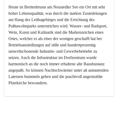
Heute ist Breitenbrunn am Neusiedler See ein Ort mit sehr 
hoher Lebensqualität, was durch die starken Zusiedelungen 
am Hang des Leithagebirges und die Errichtung des 
Pußtawohnparks unterstrichen wird. Wasser- und Radsport, 
Wein, Kunst und Kulinarik sind die Markenzeichen eines 
Ortes, welcher es als einer der wenigen geschafft hat bei 
Betriebsansiedlungen auf stille und hundertprozentig 
umweltschonende Industrie- und Gewerbebetriebe zu 
setzen. Auch die Infrastruktur im Dorfzentrum wurde 
harmonisch an die noch immer erhaltene alte Bausbustanz 
angepaßt. So können Nachtschwärmer unter alt anmutenden 
Laternen bummeln gehen und die prachtvoll angestrahlte 
Pfarrkirche bewundern.

Der Weinbau dominert heute nicht mehr, ist aber integrativer 
Bestandteil der Kultur des Ortes, da man hier schon lange 
von Massenweinbau auf Qualitätsweinbau umgestellt hat. 
So ist es auch nicht verwunderlich, dass eines der historisch 