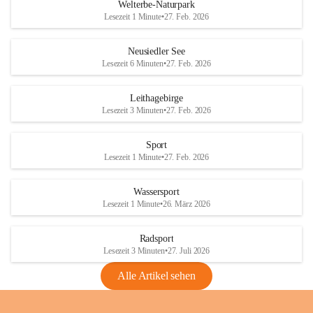
i
i
unzulässige Weingärten zu roden! Bitte 
Welterbe-Naturpark
e
e
helfen wir zusammen um unsere Winzer 
Lesezeit 1 Minute
•
27. Feb. 2026
d
d
vor den prognostizierten Ernteausfällen 
l
l
und den daraus folgenden wirtschaftlichen 
e
e
Neusiedler See
Schäden zu bewahren.
r
r
Lesezeit 6 Minuten
•
27. Feb. 2026
S
S
Verordnungen
e
e
Leithagebirge
04.08.2026
e
e
Lesezeit 3 Minuten
•
27. Feb. 2026
Maßnahmen zur Bekämpfung
der Goldgelben Vergilbung der
Sport
Rebe und der Amerikanischen
Lesezeit 1 Minute
•
27. Feb. 2026
Rebzikade
Anhang VBl. EU Nr. 18
Wassersport
_2026
Lesezeit 1 Minute
•
26. März 2026
1 Seite
•
1,4 MB
Radsport
VBl. EU Nr. 18_2026
Lesezeit 3 Minuten
•
27. Juli 2026
2 Seiten
•
2,1 MB
Alle Artikel sehen