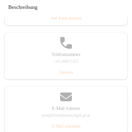
Eisenstädterstraße 18, 7091 Breitenbrunn am Neusiedler
Beschreibung
See, AUT
Auf Karte ansehen
Telefonnummer
+43 2683 5213
Anrufen
E-Mail Adresse
post@breitenbrunn.bgld.gv.at
E-Mail schreiben