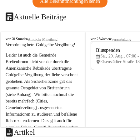
Alle Bekanntmachungen sehen
Aktuelle Beiträge
B
B
vor 20 Stunden
vor 2 Wochen
Amtliche Mitteilung
Veranstaltung
r
r
Verordnung betr. Goldgelbe Vergilbung!
e
e
Blutspenden
Leider ist auch die Gemeinde 
i
i
Sa., 29. Aug., 07:00 -
t
t
Breitenbrunn nicht vor der durch die 
e
e
Amerikanische Rebzikade übertragene 
n
n
Goldgelbe Vergilbung der Rebe verschont 
b
b
geblieben. Als Sicherheitszone gilt das 
r
r
gesamte Ortsgebiet von Breitenbrunn 
u
u
(siehe Anhang). Wir bitten nochmal die 
n
n
n
n
bereits mehrfach (Cities, 
a
a
Gemeindezeitung) ausgesendeten 
m
m
Informationen zu studieren und befallene 
N
N
Reben zu entfernen. Dies gilt auch für 
e
e
einzelne Reben. Gemäß Burgenländischen 
u
u
Artikel
Weinbaugesetz sind nicht gepflegte oder 
s
s