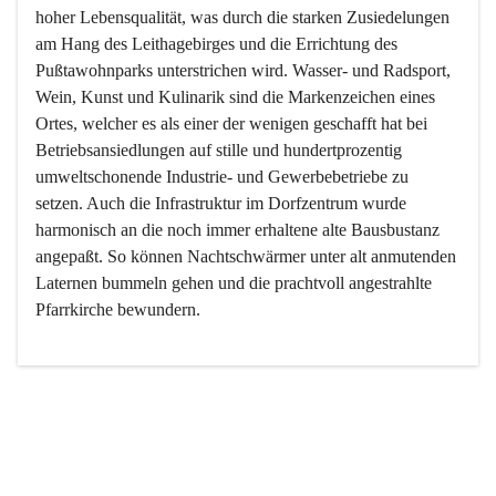
hoher Lebensqualität, was durch die starken Zusiedelungen 
am Hang des Leithagebirges und die Errichtung des 
Pußtawohnparks unterstrichen wird. Wasser- und Radsport, 
Wein, Kunst und Kulinarik sind die Markenzeichen eines 
Ortes, welcher es als einer der wenigen geschafft hat bei 
Betriebsansiedlungen auf stille und hundertprozentig 
umweltschonende Industrie- und Gewerbebetriebe zu 
setzen. Auch die Infrastruktur im Dorfzentrum wurde 
harmonisch an die noch immer erhaltene alte Bausbustanz 
angepaßt. So können Nachtschwärmer unter alt anmutenden 
Laternen bummeln gehen und die prachtvoll angestrahlte 
Pfarrkirche bewundern.

Der Weinbau dominert heute nicht mehr, ist aber integrativer 
Bestandteil der Kultur des Ortes, da man hier schon lange 
von Massenweinbau auf Qualitätsweinbau umgestellt hat. 
So ist es auch nicht verwunderlich, dass eines der historisch 
wertvollsten Gebäude die Ortsvinothek beherbergt und dass 
der Kellering ein beliebtes Ziel darstellt.
