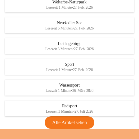
i
i
unzulässige Weingärten zu roden! Bitte 
Welterbe-Naturpark
e
e
helfen wir zusammen um unsere Winzer 
Lesezeit 1 Minute
•
27. Feb. 2026
d
d
vor den prognostizierten Ernteausfällen 
l
l
und den daraus folgenden wirtschaftlichen 
e
e
Neusiedler See
Schäden zu bewahren.
r
r
Lesezeit 6 Minuten
•
27. Feb. 2026
S
S
Verordnungen
e
e
Leithagebirge
04.08.2026
e
e
Lesezeit 3 Minuten
•
27. Feb. 2026
Maßnahmen zur Bekämpfung
der Goldgelben Vergilbung der
Sport
Rebe und der Amerikanischen
Lesezeit 1 Minute
•
27. Feb. 2026
Rebzikade
Anhang VBl. EU Nr. 18
Wassersport
_2026
Lesezeit 1 Minute
•
26. März 2026
1 Seite
•
1,4 MB
Radsport
VBl. EU Nr. 18_2026
Lesezeit 3 Minuten
•
27. Juli 2026
2 Seiten
•
2,1 MB
Alle Artikel sehen