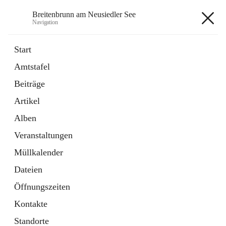
Breitenbrunn am Neusiedler See
Navigation
Breitenbrunn am Neusiedler See
Start
Amtstafel
Formulare
Beiträge
18 Schnellzugriffe
Artikel
Gemeindeservice
7 Schnellzugriffe
Alben
Veranstaltungen
+7
Müllkalender
Dateien
Öffnungszeiten
Kontakte
Hauptadresse
Standorte