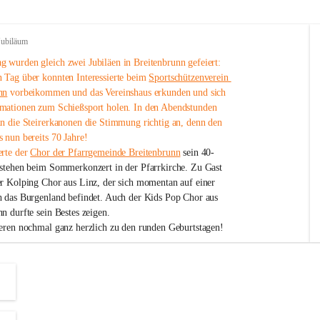
Jubiläum
 wurden gleich zwei Jubiläen in Breitenbrunn gefeiert: 
 Tag über konnten Interessierte beim 
Sportschützenverein 
nn
 vorbeikommen und das Vereinshaus erkunden und sich 
mationen zum Schießsport holen. In den Abendstunden 
nn die Steirerkanonen die Stimmung richtig an, denn den 
 nun bereits 70 Jahre!
rte der 
Chor der Pfarrgemeinde Breitenbrunn
 sein 40-
estehen beim Sommerkonzert in der Pfarrkirche. Zu Gast 
er Kolping Chor aus Linz, der sich momentan auf einer 
h das Burgenland befindet. Auch der Kids Pop Chor aus 
n durfte sein Bestes zeigen.
ieren nochmal ganz herzlich zu den runden Geburtstagen!