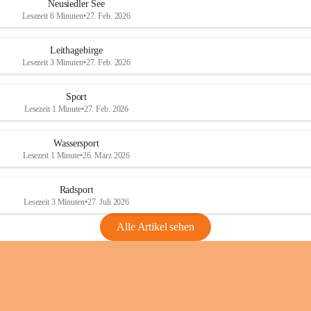
e
e
Neusiedler See
r
r
Lesezeit 6 Minuten
•
27. Feb. 2026
S
S
e
e
Leithagebirge
e
e
Lesezeit 3 Minuten
•
27. Feb. 2026
Sport
Lesezeit 1 Minute
•
27. Feb. 2026
Wassersport
Lesezeit 1 Minute
•
26. März 2026
Radsport
Lesezeit 3 Minuten
•
27. Juli 2026
Alle Artikel sehen