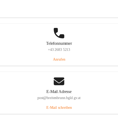
Eisenstädterstraße 18, 7091 Breitenbrunn am Neusiedler See, AUT
Auf Karte ansehen
Telefonnummer
+43 2683 5213
Anrufen
E-Mail Adresse
post@breitenbrunn.bgld.gv.at
E-Mail schreiben