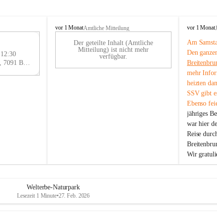
B
B
vor 1 Monat
vor 1 Monat
Amtliche Mitteilung
r
r
Am Samstag
Der geteilte Inhalt (Amtliche
e
e
29
Mitteilung) ist nicht mehr
Den ganzen
i
i
 12:30
AU
verfügbar.
t
t
Eisenstädter Straße 18, 7091 Breitenbrunn am Neusiedler See, AUT
Breitenbru
G
e
e
mehr Infor
n
n
heizten da
b
b
SSV gibt es
r
r
Ebenso feie
u
u
jähriges B
n
n
n
n
war hier d
a
a
Reise durc
m
m
Breitenbrun
N
N
Wir gratul
e
e
u
u
s
s
i
i
Welterbe-Naturpark
e
e
Lesezeit 1 Minute
•
27. Feb. 2026
d
d
l
l