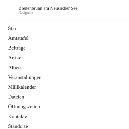
Breitenbrunn am Neusiedler See
Navigation
Start
Amtstafel
Formulare
Beiträge
18 Schnellzugriffe
Artikel
Gemeindeservice
7 Schnellzugriffe
Alben
Veranstaltungen
Müllkalender
Dateien
Öffnungszeiten
Kontakte
Standorte