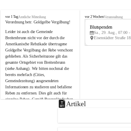
B
B
vor 1 Tag
vor 2 Wochen
Amtliche Mitteilung
Veranstaltung
r
r
Verordnung betr. Goldgelbe Vergilbung!
e
e
Blutspenden
Leider ist auch die Gemeinde 
i
i
Sa., 29. Aug., 07:00 -
t
t
Breitenbrunn nicht vor der durch die 
e
e
Amerikanische Rebzikade übertragene 
n
n
Goldgelbe Vergilbung der Rebe verschont 
b
b
geblieben. Als Sicherheitszone gilt das 
r
r
gesamte Ortsgebiet von Breitenbrunn 
u
u
(siehe Anhang). Wir bitten nochmal die 
n
n
n
n
bereits mehrfach (Cities, 
a
a
Gemeindezeitung) ausgesendeten 
m
m
Informationen zu studieren und befallene 
N
N
Reben zu entfernen. Dies gilt auch für 
e
e
einzelne Reben. Gemäß Burgenländischen 
u
u
Artikel
Weinbaugesetz sind nicht gepflegte oder 
s
s
i
i
unzulässige Weingärten zu roden! Bitte 
e
e
helfen wir zusammen um unsere Winzer 
d
d
vor den prognostizierten Ernteausfällen 
l
l
und den daraus folgenden wirtschaftlichen 