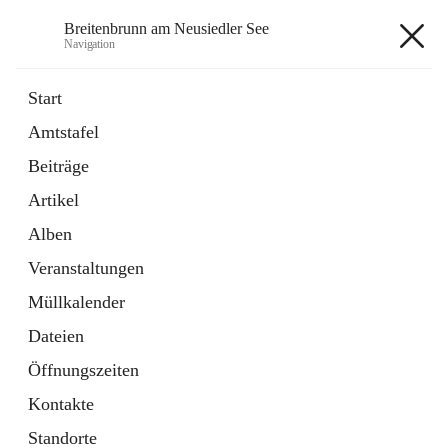
Breitenbrunn am Neusiedler See
Navigation
Breitenbrunn am Neusiedler See
Start
Amtstafel
Formulare
Beiträge
18 Schnellzugriffe
Artikel
Gemeindeservice
7 Schnellzugriffe
Alben
Veranstaltungen
+7
Müllkalender
Dateien
Öffnungszeiten
Kontakte
Hauptadresse
Standorte