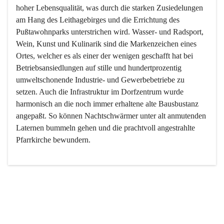
hoher Lebensqualität, was durch die starken Zusiedelungen 
am Hang des Leithagebirges und die Errichtung des 
Pußtawohnparks unterstrichen wird. Wasser- und Radsport, 
Wein, Kunst und Kulinarik sind die Markenzeichen eines 
Ortes, welcher es als einer der wenigen geschafft hat bei 
Betriebsansiedlungen auf stille und hundertprozentig 
umweltschonende Industrie- und Gewerbebetriebe zu 
setzen. Auch die Infrastruktur im Dorfzentrum wurde 
harmonisch an die noch immer erhaltene alte Bausbustanz 
angepaßt. So können Nachtschwärmer unter alt anmutenden 
Laternen bummeln gehen und die prachtvoll angestrahlte 
Pfarrkirche bewundern.

Der Weinbau dominert heute nicht mehr, ist aber integrativer 
Bestandteil der Kultur des Ortes, da man hier schon lange 
von Massenweinbau auf Qualitätsweinbau umgestellt hat. 
So ist es auch nicht verwunderlich, dass eines der historisch 
wertvollsten Gebäude die Ortsvinothek beherbergt und dass 
der Kellering ein beliebtes Ziel darstellt.
