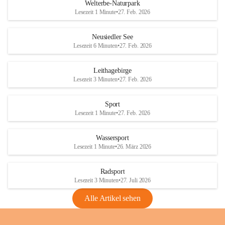
i
i
unzulässige Weingärten zu roden! Bitte 
Welterbe-Naturpark
e
e
helfen wir zusammen um unsere Winzer 
Lesezeit 1 Minute
•
27. Feb. 2026
d
d
vor den prognostizierten Ernteausfällen 
l
l
und den daraus folgenden wirtschaftlichen 
e
e
Neusiedler See
Schäden zu bewahren.
r
r
Lesezeit 6 Minuten
•
27. Feb. 2026
S
S
Verordnungen
e
e
Leithagebirge
04.08.2026
e
e
Lesezeit 3 Minuten
•
27. Feb. 2026
Maßnahmen zur Bekämpfung
der Goldgelben Vergilbung der
Sport
Rebe und der Amerikanischen
Lesezeit 1 Minute
•
27. Feb. 2026
Rebzikade
Anhang VBl. EU Nr. 18
Wassersport
_2026
Lesezeit 1 Minute
•
26. März 2026
1 Seite
•
1,4 MB
Radsport
VBl. EU Nr. 18_2026
Lesezeit 3 Minuten
•
27. Juli 2026
2 Seiten
•
2,1 MB
Alle Artikel sehen