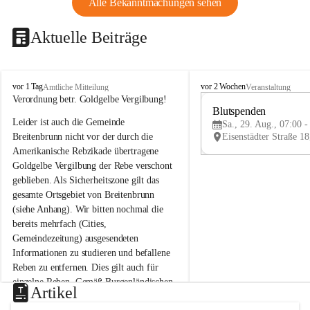
Alle Bekanntmachungen sehen
Aktuelle Beiträge
B
B
vor 1 Tag
vor 2 Wochen
Amtliche Mitteilung
Veranstaltung
r
r
Verordnung betr. Goldgelbe Vergilbung!
e
e
Blutspenden
Leider ist auch die Gemeinde 
i
i
Sa., 29. Aug., 07:00 -
t
t
Breitenbrunn nicht vor der durch die 
e
e
Amerikanische Rebzikade übertragene 
n
n
Goldgelbe Vergilbung der Rebe verschont 
b
b
geblieben. Als Sicherheitszone gilt das 
r
r
gesamte Ortsgebiet von Breitenbrunn 
u
u
(siehe Anhang). Wir bitten nochmal die 
n
n
n
n
bereits mehrfach (Cities, 
a
a
Gemeindezeitung) ausgesendeten 
m
m
Informationen zu studieren und befallene 
N
N
Reben zu entfernen. Dies gilt auch für 
e
e
einzelne Reben. Gemäß Burgenländischen 
u
u
Artikel
Weinbaugesetz sind nicht gepflegte oder 
s
s