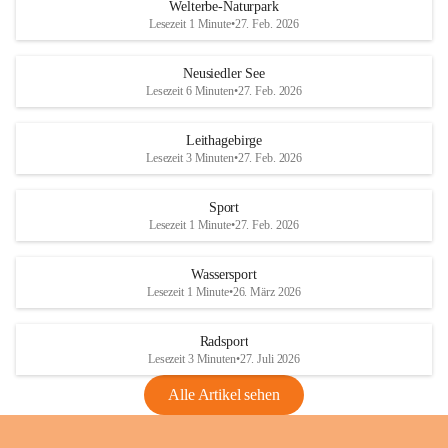
i
i
unzulässige Weingärten zu roden! Bitte 
Welterbe-Naturpark
e
e
helfen wir zusammen um unsere Winzer 
Lesezeit 1 Minute
•
27. Feb. 2026
d
d
vor den prognostizierten Ernteausfällen 
l
l
und den daraus folgenden wirtschaftlichen 
e
e
Neusiedler See
Schäden zu bewahren.
r
r
Lesezeit 6 Minuten
•
27. Feb. 2026
S
S
Verordnungen
e
e
Leithagebirge
04.08.2026
e
e
Lesezeit 3 Minuten
•
27. Feb. 2026
Maßnahmen zur Bekämpfung
der Goldgelben Vergilbung der
Sport
Rebe und der Amerikanischen
Lesezeit 1 Minute
•
27. Feb. 2026
Rebzikade
Anhang VBl. EU Nr. 18
Wassersport
_2026
Lesezeit 1 Minute
•
26. März 2026
1 Seite
•
1,4 MB
Radsport
VBl. EU Nr. 18_2026
Lesezeit 3 Minuten
•
27. Juli 2026
2 Seiten
•
2,1 MB
Alle Artikel sehen