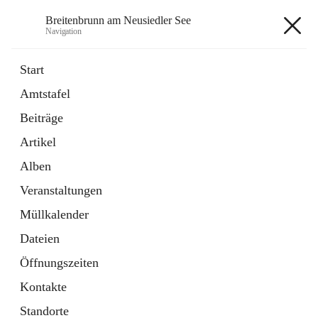
Breitenbrunn am Neusiedler See
Navigation
Breitenbrunn am Neusiedler See
Start
Amtstafel
Formulare
Beiträge
18 Schnellzugriffe
Artikel
Gemeindeservice
7 Schnellzugriffe
Alben
Veranstaltungen
+7
Müllkalender
Dateien
Öffnungszeiten
Kontakte
Hauptadresse
Standorte