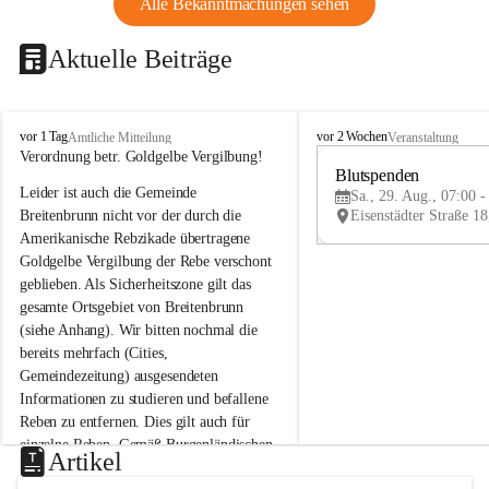
Alle Bekanntmachungen sehen
Aktuelle Beiträge
B
B
vor 1 Tag
vor 2 Wochen
Amtliche Mitteilung
Veranstaltung
r
r
Verordnung betr. Goldgelbe Vergilbung!
e
e
Blutspenden
Leider ist auch die Gemeinde 
i
i
Sa., 29. Aug., 07:00 -
t
t
Breitenbrunn nicht vor der durch die 
e
e
Amerikanische Rebzikade übertragene 
n
n
Goldgelbe Vergilbung der Rebe verschont 
b
b
geblieben. Als Sicherheitszone gilt das 
r
r
gesamte Ortsgebiet von Breitenbrunn 
u
u
(siehe Anhang). Wir bitten nochmal die 
n
n
n
n
bereits mehrfach (Cities, 
a
a
Gemeindezeitung) ausgesendeten 
m
m
Informationen zu studieren und befallene 
N
N
Reben zu entfernen. Dies gilt auch für 
e
e
einzelne Reben. Gemäß Burgenländischen 
u
u
Artikel
Weinbaugesetz sind nicht gepflegte oder 
s
s