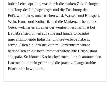
hoher Lebensqualität, was durch die starken Zusiedelungen 
am Hang des Leithagebirges und die Errichtung des 
Pußtawohnparks unterstrichen wird. Wasser- und Radsport, 
Wein, Kunst und Kulinarik sind die Markenzeichen eines 
Ortes, welcher es als einer der wenigen geschafft hat bei 
Betriebsansiedlungen auf stille und hundertprozentig 
umweltschonende Industrie- und Gewerbebetriebe zu 
setzen. Auch die Infrastruktur im Dorfzentrum wurde 
harmonisch an die noch immer erhaltene alte Bausbustanz 
angepaßt. So können Nachtschwärmer unter alt anmutenden 
Laternen bummeln gehen und die prachtvoll angestrahlte 
Pfarrkirche bewundern.

Der Weinbau dominert heute nicht mehr, ist aber integrativer 
Bestandteil der Kultur des Ortes, da man hier schon lange 
von Massenweinbau auf Qualitätsweinbau umgestellt hat. 
So ist es auch nicht verwunderlich, dass eines der historisch 
wertvollsten Gebäude die Ortsvinothek beherbergt und dass 
der Kellering ein beliebtes Ziel darstellt.
