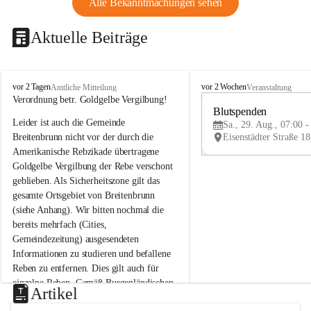
Alle Bekanntmachungen sehen
Aktuelle Beiträge
B
B
vor 2 Tagen
vor 2 Wochen
Amtliche Mitteilung
Veranstaltung
r
r
Verordnung betr. Goldgelbe Vergilbung!
e
e
Blutspenden
Leider ist auch die Gemeinde 
i
i
Sa., 29. Aug., 07:00 -
t
t
Breitenbrunn nicht vor der durch die 
e
e
Amerikanische Rebzikade übertragene 
n
n
Goldgelbe Vergilbung der Rebe verschont 
b
b
geblieben. Als Sicherheitszone gilt das 
r
r
gesamte Ortsgebiet von Breitenbrunn 
u
u
(siehe Anhang). Wir bitten nochmal die 
n
n
n
n
bereits mehrfach (Cities, 
a
a
Gemeindezeitung) ausgesendeten 
m
m
Informationen zu studieren und befallene 
N
N
Reben zu entfernen. Dies gilt auch für 
e
e
einzelne Reben. Gemäß Burgenländischen 
u
u
Artikel
Weinbaugesetz sind nicht gepflegte oder 
s
s