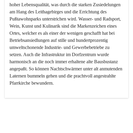
hoher Lebensqualität, was durch die starken Zusiedelungen 
am Hang des Leithagebirges und die Errichtung des 
Pußtawohnparks unterstrichen wird. Wasser- und Radsport, 
Wein, Kunst und Kulinarik sind die Markenzeichen eines 
Ortes, welcher es als einer der wenigen geschafft hat bei 
Betriebsansiedlungen auf stille und hundertprozentig 
umweltschonende Industrie- und Gewerbebetriebe zu 
setzen. Auch die Infrastruktur im Dorfzentrum wurde 
harmonisch an die noch immer erhaltene alte Bausbustanz 
angepaßt. So können Nachtschwärmer unter alt anmutenden 
Laternen bummeln gehen und die prachtvoll angestrahlte 
Pfarrkirche bewundern.

Der Weinbau dominert heute nicht mehr, ist aber integrativer 
Bestandteil der Kultur des Ortes, da man hier schon lange 
von Massenweinbau auf Qualitätsweinbau umgestellt hat. 
So ist es auch nicht verwunderlich, dass eines der historisch 
wertvollsten Gebäude die Ortsvinothek beherbergt und dass 
der Kellering ein beliebtes Ziel darstellt.
