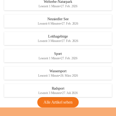
i
i
unzulässige Weingärten zu roden! Bitte 
Welterbe-Naturpark
e
e
helfen wir zusammen um unsere Winzer 
Lesezeit 1 Minute
•
27. Feb. 2026
d
d
vor den prognostizierten Ernteausfällen 
l
l
und den daraus folgenden wirtschaftlichen 
e
e
Neusiedler See
Schäden zu bewahren.
r
r
Lesezeit 6 Minuten
•
27. Feb. 2026
S
S
Verordnungen
e
e
Leithagebirge
04.08.2026
e
e
Lesezeit 3 Minuten
•
27. Feb. 2026
Maßnahmen zur Bekämpfung
der Goldgelben Vergilbung der
Sport
Rebe und der Amerikanischen
Lesezeit 1 Minute
•
27. Feb. 2026
Rebzikade
Anhang VBl. EU Nr. 18
Wassersport
_2026
Lesezeit 1 Minute
•
26. März 2026
1 Seite
•
1,4 MB
Radsport
VBl. EU Nr. 18_2026
Lesezeit 3 Minuten
•
27. Juli 2026
2 Seiten
•
2,1 MB
Alle Artikel sehen