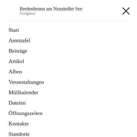
Breitenbrunn am Neusiedler See
Navigation
Breitenbrunn am Neusiedler See
Start
Amtstafel
Formulare
Beiträge
18 Schnellzugriffe
Artikel
Gemeindeservice
7 Schnellzugriffe
Alben
Veranstaltungen
+7
Müllkalender
Dateien
Öffnungszeiten
Kontakte
Hauptadresse
Standorte