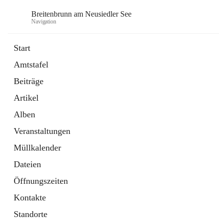
Breitenbrunn am Neusiedler See
Navigation
Start
Amtstafel
Formulare
Beiträge
18 Schnellzugriffe
Artikel
Gemeindeservice
7 Schnellzugriffe
Alben
Veranstaltungen
Müllkalender
Dateien
Öffnungszeiten
Kontakte
Standorte