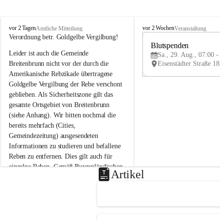
B
B
vor 2 Tagen
vor 2 Wochen
Amtliche Mitteilung
Veranstaltung
r
r
Verordnung betr. Goldgelbe Vergilbung!
e
e
Blutspenden
Leider ist auch die Gemeinde 
i
i
Sa., 29. Aug., 07:00 -
t
t
Breitenbrunn nicht vor der durch die 
e
e
Amerikanische Rebzikade übertragene 
n
n
Goldgelbe Vergilbung der Rebe verschont 
b
b
geblieben. Als Sicherheitszone gilt das 
r
r
gesamte Ortsgebiet von Breitenbrunn 
u
u
(siehe Anhang). Wir bitten nochmal die 
n
n
n
n
bereits mehrfach (Cities, 
a
a
Gemeindezeitung) ausgesendeten 
m
m
Informationen zu studieren und befallene 
N
N
Reben zu entfernen. Dies gilt auch für 
e
e
einzelne Reben. Gemäß Burgenländischen 
u
u
Artikel
Weinbaugesetz sind nicht gepflegte oder 
s
s
i
i
unzulässige Weingärten zu roden! Bitte 
e
e
helfen wir zusammen um unsere Winzer 
d
d
vor den prognostizierten Ernteausfällen 
l
l
und den daraus folgenden wirtschaftlichen 