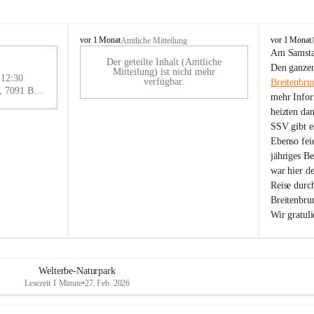
B
B
vor 1 Monat
vor 1 Monat
Amtliche Mitteilung
r
r
Am Samstag
Der geteilte Inhalt (Amtliche
e
e
29
Den ganzen
Mitteilung) ist nicht mehr
i
i
 12:30
AU
verfügbar.
Breitenbru
t
t
Eisenstädter Straße 18, 7091 Breitenbrunn am Neusiedler See, AUT
G
mehr Infor
e
e
heizten da
n
n
SSV gibt es
b
b
r
r
Ebenso feie
u
u
jähriges B
n
n
war hier d
n
n
Reise durc
a
a
Breitenbrun
m
m
Wir gratul
N
N
e
e
u
u
s
s
i
i
Welterbe-Naturpark
e
e
Lesezeit 1 Minute
•
27. Feb. 2026
d
d
l
l