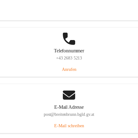
Eisenstädterstraße 18, 7091 Breitenbrunn am Neusiedler See, AUT
Auf Karte ansehen
Telefonnummer
+43 2683 5213
Anrufen
E-Mail Adresse
post@breitenbrunn.bgld.gv.at
E-Mail schreiben