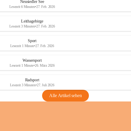
e
e
Neusiedler See
r
r
Lesezeit 6 Minuten
•
27. Feb. 2026
S
S
e
e
Leithagebirge
e
e
Lesezeit 3 Minuten
•
27. Feb. 2026
Sport
Lesezeit 1 Minute
•
27. Feb. 2026
Wassersport
Lesezeit 1 Minute
•
26. März 2026
Radsport
Lesezeit 3 Minuten
•
27. Juli 2026
Alle Artikel sehen