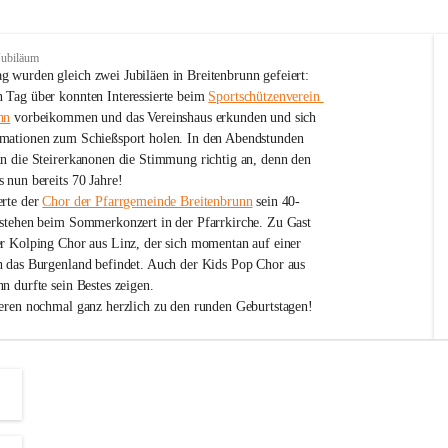
Jubiläum
 wurden gleich zwei Jubiläen in Breitenbrunn gefeiert: 
 Tag über konnten Interessierte beim 
Sportschützenverein 
nn
 vorbeikommen und das Vereinshaus erkunden und sich 
mationen zum Schießsport holen. In den Abendstunden 
nn die Steirerkanonen die Stimmung richtig an, denn den 
 nun bereits 70 Jahre!
rte der 
Chor der Pfarrgemeinde Breitenbrunn
 sein 40-
estehen beim Sommerkonzert in der Pfarrkirche. Zu Gast 
er Kolping Chor aus Linz, der sich momentan auf einer 
h das Burgenland befindet. Auch der Kids Pop Chor aus 
n durfte sein Bestes zeigen.
ieren nochmal ganz herzlich zu den runden Geburtstagen!