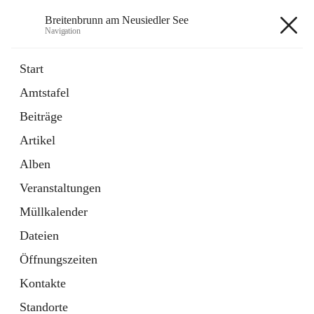
Breitenbrunn am Neusiedler See
Navigation
Breitenbrunn am Neusiedler See
Start
Amtstafel
Formulare
Beiträge
18 Schnellzugriffe
Artikel
Gemeindeservice
7 Schnellzugriffe
Alben
Veranstaltungen
+7
Müllkalender
Dateien
Öffnungszeiten
Kontakte
Hauptadresse
Standorte