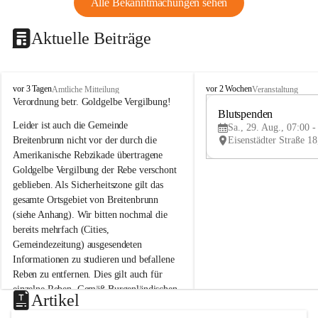
Alle Bekanntmachungen sehen
Aktuelle Beiträge
B
B
vor 3 Tagen
vor 2 Wochen
Amtliche Mitteilung
Veranstaltung
r
r
Verordnung betr. Goldgelbe Vergilbung!
e
e
Blutspenden
Leider ist auch die Gemeinde 
i
i
Sa., 29. Aug., 07:00 -
t
t
Breitenbrunn nicht vor der durch die 
e
e
Amerikanische Rebzikade übertragene 
n
n
Goldgelbe Vergilbung der Rebe verschont 
b
b
geblieben. Als Sicherheitszone gilt das 
r
r
gesamte Ortsgebiet von Breitenbrunn 
u
u
(siehe Anhang). Wir bitten nochmal die 
n
n
n
n
bereits mehrfach (Cities, 
a
a
Gemeindezeitung) ausgesendeten 
m
m
Informationen zu studieren und befallene 
N
N
Reben zu entfernen. Dies gilt auch für 
e
e
einzelne Reben. Gemäß Burgenländischen 
u
u
Artikel
Weinbaugesetz sind nicht gepflegte oder 
s
s