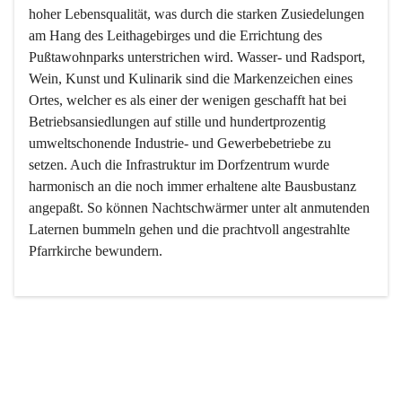
hoher Lebensqualität, was durch die starken Zusiedelungen 
am Hang des Leithagebirges und die Errichtung des 
Pußtawohnparks unterstrichen wird. Wasser- und Radsport, 
Wein, Kunst und Kulinarik sind die Markenzeichen eines 
Ortes, welcher es als einer der wenigen geschafft hat bei 
Betriebsansiedlungen auf stille und hundertprozentig 
umweltschonende Industrie- und Gewerbebetriebe zu 
setzen. Auch die Infrastruktur im Dorfzentrum wurde 
harmonisch an die noch immer erhaltene alte Bausbustanz 
angepaßt. So können Nachtschwärmer unter alt anmutenden 
Laternen bummeln gehen und die prachtvoll angestrahlte 
Pfarrkirche bewundern.

Der Weinbau dominert heute nicht mehr, ist aber integrativer 
Bestandteil der Kultur des Ortes, da man hier schon lange 
von Massenweinbau auf Qualitätsweinbau umgestellt hat. 
So ist es auch nicht verwunderlich, dass eines der historisch 
wertvollsten Gebäude die Ortsvinothek beherbergt und dass 
der Kellering ein beliebtes Ziel darstellt.
