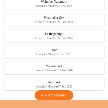
i
i
unzulässige Weingärten zu roden! Bitte 
Welterbe-Naturpark
e
e
helfen wir zusammen um unsere Winzer 
Lesezeit 1 Minute
•
27. Feb. 2026
d
d
vor den prognostizierten Ernteausfällen 
l
l
und den daraus folgenden wirtschaftlichen 
e
e
Neusiedler See
Schäden zu bewahren.
r
r
Lesezeit 6 Minuten
•
27. Feb. 2026
S
S
Verordnungen
e
e
Leithagebirge
04.08.2026
e
e
Lesezeit 3 Minuten
•
27. Feb. 2026
Maßnahmen zur Bekämpfung
der Goldgelben Vergilbung der
Sport
Rebe und der Amerikanischen
Lesezeit 1 Minute
•
27. Feb. 2026
Rebzikade
Anhang VBl. EU Nr. 18
Wassersport
_2026
Lesezeit 1 Minute
•
26. März 2026
1 Seite
•
1,4 MB
Radsport
VBl. EU Nr. 18_2026
Lesezeit 3 Minuten
•
27. Juli 2026
2 Seiten
•
2,1 MB
Alle Artikel sehen