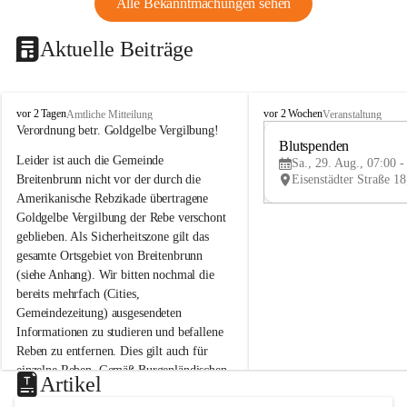
Alle Bekanntmachungen sehen
Aktuelle Beiträge
B
B
vor 2 Tagen
vor 2 Wochen
Amtliche Mitteilung
Veranstaltung
r
r
Verordnung betr. Goldgelbe Vergilbung!
e
e
Blutspenden
Leider ist auch die Gemeinde 
i
i
Sa., 29. Aug., 07:00 -
t
t
Breitenbrunn nicht vor der durch die 
e
e
Amerikanische Rebzikade übertragene 
n
n
Goldgelbe Vergilbung der Rebe verschont 
b
b
geblieben. Als Sicherheitszone gilt das 
r
r
gesamte Ortsgebiet von Breitenbrunn 
u
u
(siehe Anhang). Wir bitten nochmal die 
n
n
n
n
bereits mehrfach (Cities, 
a
a
Gemeindezeitung) ausgesendeten 
m
m
Informationen zu studieren und befallene 
N
N
Reben zu entfernen. Dies gilt auch für 
e
e
einzelne Reben. Gemäß Burgenländischen 
u
u
Artikel
Weinbaugesetz sind nicht gepflegte oder 
s
s