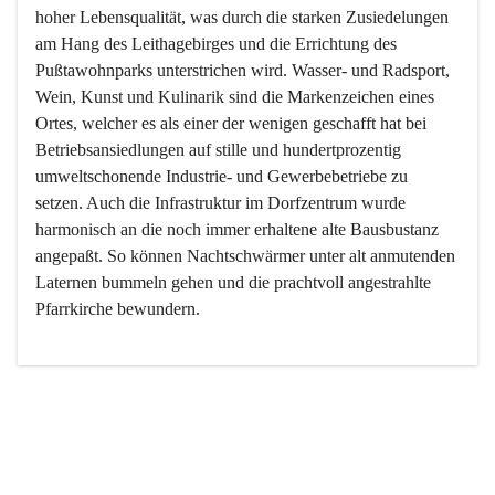
hoher Lebensqualität, was durch die starken Zusiedelungen 
am Hang des Leithagebirges und die Errichtung des 
Pußtawohnparks unterstrichen wird. Wasser- und Radsport, 
Wein, Kunst und Kulinarik sind die Markenzeichen eines 
Ortes, welcher es als einer der wenigen geschafft hat bei 
Betriebsansiedlungen auf stille und hundertprozentig 
umweltschonende Industrie- und Gewerbebetriebe zu 
setzen. Auch die Infrastruktur im Dorfzentrum wurde 
harmonisch an die noch immer erhaltene alte Bausbustanz 
angepaßt. So können Nachtschwärmer unter alt anmutenden 
Laternen bummeln gehen und die prachtvoll angestrahlte 
Pfarrkirche bewundern.

Der Weinbau dominert heute nicht mehr, ist aber integrativer 
Bestandteil der Kultur des Ortes, da man hier schon lange 
von Massenweinbau auf Qualitätsweinbau umgestellt hat. 
So ist es auch nicht verwunderlich, dass eines der historisch 
wertvollsten Gebäude die Ortsvinothek beherbergt und dass 
der Kellering ein beliebtes Ziel darstellt.
