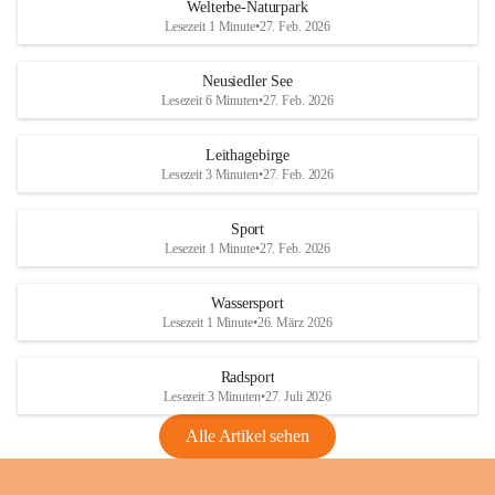
i
i
unzulässige Weingärten zu roden! Bitte 
Welterbe-Naturpark
e
e
helfen wir zusammen um unsere Winzer 
Lesezeit 1 Minute
•
27. Feb. 2026
d
d
vor den prognostizierten Ernteausfällen 
l
l
und den daraus folgenden wirtschaftlichen 
e
e
Neusiedler See
Schäden zu bewahren.
r
r
Lesezeit 6 Minuten
•
27. Feb. 2026
S
S
Verordnungen
e
e
Leithagebirge
04.08.2026
e
e
Lesezeit 3 Minuten
•
27. Feb. 2026
Maßnahmen zur Bekämpfung
der Goldgelben Vergilbung der
Sport
Rebe und der Amerikanischen
Lesezeit 1 Minute
•
27. Feb. 2026
Rebzikade
Anhang VBl. EU Nr. 18
Wassersport
_2026
Lesezeit 1 Minute
•
26. März 2026
1 Seite
•
1,4 MB
Radsport
VBl. EU Nr. 18_2026
Lesezeit 3 Minuten
•
27. Juli 2026
2 Seiten
•
2,1 MB
Alle Artikel sehen