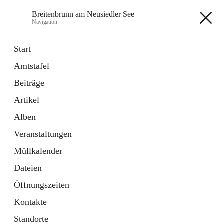
Breitenbrunn am Neusiedler See
Navigation
Breitenbrunn am Neusiedler See
Start
Amtstafel
Formulare
Beiträge
18 Schnellzugriffe
Artikel
Gemeindeservice
7 Schnellzugriffe
Alben
Veranstaltungen
+7
Müllkalender
Dateien
Öffnungszeiten
Kontakte
Hauptadresse
Standorte