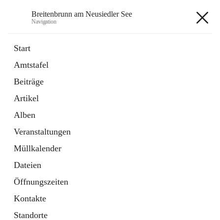
Breitenbrunn am Neusiedler See
Navigation
Breitenbrunn am Neusiedler See
Start
Amtstafel
Formulare
Beiträge
18 Schnellzugriffe
Artikel
Gemeindeservice
7 Schnellzugriffe
Alben
Veranstaltungen
+7
Müllkalender
Dateien
Öffnungszeiten
Kontakte
Hauptadresse
Standorte