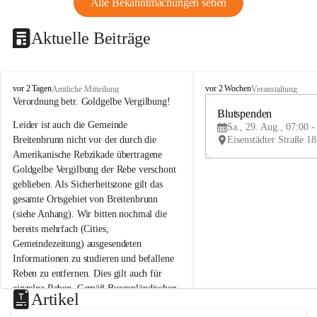
Alle Bekanntmachungen sehen
Aktuelle Beiträge
B
B
vor 2 Tagen
vor 2 Wochen
Amtliche Mitteilung
Veranstaltung
r
r
Verordnung betr. Goldgelbe Vergilbung!
e
e
Blutspenden
Leider ist auch die Gemeinde 
i
i
Sa., 29. Aug., 07:00 -
t
t
Breitenbrunn nicht vor der durch die 
e
e
Amerikanische Rebzikade übertragene 
n
n
Goldgelbe Vergilbung der Rebe verschont 
b
b
geblieben. Als Sicherheitszone gilt das 
r
r
gesamte Ortsgebiet von Breitenbrunn 
u
u
(siehe Anhang). Wir bitten nochmal die 
n
n
n
n
bereits mehrfach (Cities, 
a
a
Gemeindezeitung) ausgesendeten 
m
m
Informationen zu studieren und befallene 
N
N
Reben zu entfernen. Dies gilt auch für 
e
e
einzelne Reben. Gemäß Burgenländischen 
u
u
Artikel
Weinbaugesetz sind nicht gepflegte oder 
s
s