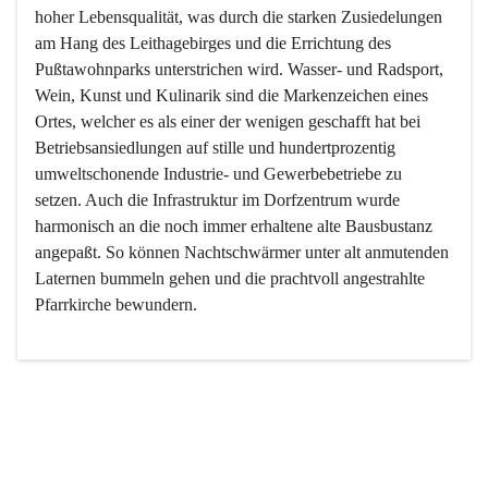
hoher Lebensqualität, was durch die starken Zusiedelungen 
am Hang des Leithagebirges und die Errichtung des 
Pußtawohnparks unterstrichen wird. Wasser- und Radsport, 
Wein, Kunst und Kulinarik sind die Markenzeichen eines 
Ortes, welcher es als einer der wenigen geschafft hat bei 
Betriebsansiedlungen auf stille und hundertprozentig 
umweltschonende Industrie- und Gewerbebetriebe zu 
setzen. Auch die Infrastruktur im Dorfzentrum wurde 
harmonisch an die noch immer erhaltene alte Bausbustanz 
angepaßt. So können Nachtschwärmer unter alt anmutenden 
Laternen bummeln gehen und die prachtvoll angestrahlte 
Pfarrkirche bewundern.

Der Weinbau dominert heute nicht mehr, ist aber integrativer 
Bestandteil der Kultur des Ortes, da man hier schon lange 
von Massenweinbau auf Qualitätsweinbau umgestellt hat. 
So ist es auch nicht verwunderlich, dass eines der historisch 
wertvollsten Gebäude die Ortsvinothek beherbergt und dass 
der Kellering ein beliebtes Ziel darstellt.
