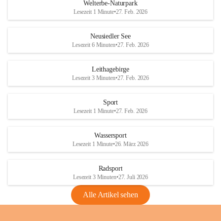
i
i
unzulässige Weingärten zu roden! Bitte 
Welterbe-Naturpark
e
e
helfen wir zusammen um unsere Winzer 
Lesezeit 1 Minute
•
27. Feb. 2026
d
d
vor den prognostizierten Ernteausfällen 
l
l
und den daraus folgenden wirtschaftlichen 
e
e
Neusiedler See
Schäden zu bewahren.
r
r
Lesezeit 6 Minuten
•
27. Feb. 2026
S
S
Verordnungen
e
e
Leithagebirge
04.08.2026
e
e
Lesezeit 3 Minuten
•
27. Feb. 2026
Maßnahmen zur Bekämpfung
der Goldgelben Vergilbung der
Sport
Rebe und der Amerikanischen
Lesezeit 1 Minute
•
27. Feb. 2026
Rebzikade
Anhang VBl. EU Nr. 18
Wassersport
_2026
Lesezeit 1 Minute
•
26. März 2026
1 Seite
•
1,4 MB
Radsport
VBl. EU Nr. 18_2026
Lesezeit 3 Minuten
•
27. Juli 2026
2 Seiten
•
2,1 MB
Alle Artikel sehen