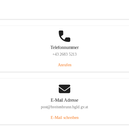
Eisenstädterstraße 18, 7091 Breitenbrunn am Neusiedler See, AUT
Auf Karte ansehen
Telefonnummer
+43 2683 5213
Anrufen
E-Mail Adresse
post@breitenbrunn.bgld.gv.at
E-Mail schreiben