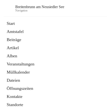
Breitenbrunn am Neusiedler See
Navigation
Start
Amtstafel
Formulare
Beiträge
18 Schnellzugriffe
Artikel
Gemeindeservice
7 Schnellzugriffe
Alben
Veranstaltungen
Müllkalender
Dateien
Öffnungszeiten
Kontakte
Standorte