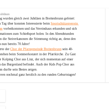
Jubiläum
 wurden gleich zwei Jubiläen in Breitenbrunn gefeiert: 
 Tag über konnten Interessierte beim 
Sportschützenverein 
nn
 vorbeikommen und das Vereinshaus erkunden und sich 
mationen zum Schießsport holen. In den Abendstunden 
nn die Steirerkanonen die Stimmung richtig an, denn den 
 nun bereits 70 Jahre!
rte der 
Chor der Pfarrgemeinde Breitenbrunn
 sein 40-
estehen beim Sommerkonzert in der Pfarrkirche. Zu Gast 
er Kolping Chor aus Linz, der sich momentan auf einer 
h das Burgenland befindet. Auch der Kids Pop Chor aus 
n durfte sein Bestes zeigen.
ieren nochmal ganz herzlich zu den runden Geburtstagen!