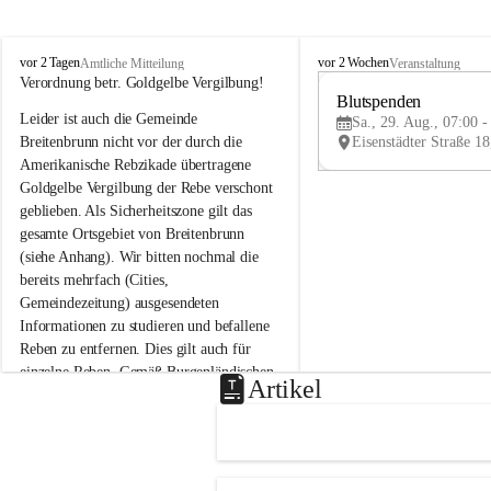
B
B
vor 2 Tagen
vor 2 Wochen
Amtliche Mitteilung
Veranstaltung
r
r
Verordnung betr. Goldgelbe Vergilbung!
e
e
Blutspenden
Leider ist auch die Gemeinde 
i
i
Sa., 29. Aug., 07:00 -
t
t
Breitenbrunn nicht vor der durch die 
e
e
Amerikanische Rebzikade übertragene 
n
n
Goldgelbe Vergilbung der Rebe verschont 
b
b
geblieben. Als Sicherheitszone gilt das 
r
r
gesamte Ortsgebiet von Breitenbrunn 
u
u
(siehe Anhang). Wir bitten nochmal die 
n
n
n
n
bereits mehrfach (Cities, 
a
a
Gemeindezeitung) ausgesendeten 
m
m
Informationen zu studieren und befallene 
N
N
Reben zu entfernen. Dies gilt auch für 
e
e
einzelne Reben. Gemäß Burgenländischen 
u
u
Artikel
Weinbaugesetz sind nicht gepflegte oder 
s
s
i
i
unzulässige Weingärten zu roden! Bitte 
e
e
helfen wir zusammen um unsere Winzer 
d
d
vor den prognostizierten Ernteausfällen 
l
l
und den daraus folgenden wirtschaftlichen 