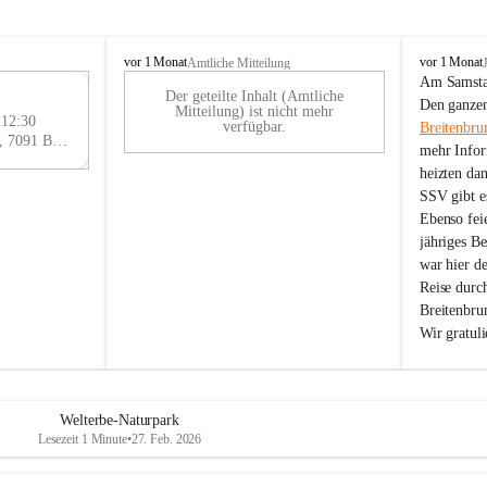
B
B
vor 1 Monat
vor 1 Monat
Amtliche Mitteilung
r
r
Am Samstag
Der geteilte Inhalt (Amtliche
e
e
29
Den ganzen
Mitteilung) ist nicht mehr
i
i
 12:30
AU
verfügbar.
Breitenbru
t
t
Eisenstädter Straße 18, 7091 Breitenbrunn am Neusiedler See, AUT
G
mehr Infor
e
e
heizten da
n
n
SSV gibt es
b
b
r
r
Ebenso feie
u
u
jähriges B
n
n
war hier d
n
n
Reise durc
a
a
Breitenbrun
m
m
Wir gratul
N
N
e
e
u
u
s
s
i
i
Welterbe-Naturpark
e
e
Lesezeit 1 Minute
•
27. Feb. 2026
d
d
l
l