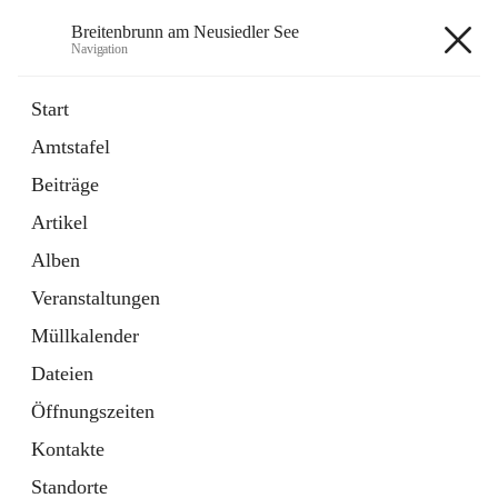
Breitenbrunn am Neusiedler See
Navigation
Breitenbrunn am Neusiedler See
Start
Amtstafel
Formulare
Beiträge
18 Schnellzugriffe
Artikel
Gemeindeservice
7 Schnellzugriffe
Alben
Veranstaltungen
+7
Müllkalender
Dateien
Öffnungszeiten
Kontakte
Hauptadresse
Standorte