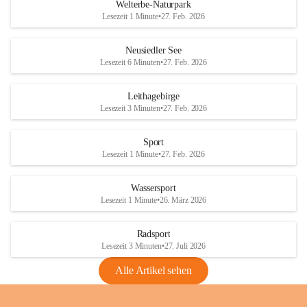
i
i
unzulässige Weingärten zu roden! Bitte 
Welterbe-Naturpark
e
e
helfen wir zusammen um unsere Winzer 
Lesezeit 1 Minute
•
27. Feb. 2026
d
d
vor den prognostizierten Ernteausfällen 
l
l
und den daraus folgenden wirtschaftlichen 
e
e
Neusiedler See
Schäden zu bewahren.
r
r
Lesezeit 6 Minuten
•
27. Feb. 2026
S
S
Verordnungen
e
e
Leithagebirge
04.08.2026
e
e
Lesezeit 3 Minuten
•
27. Feb. 2026
Maßnahmen zur Bekämpfung
der Goldgelben Vergilbung der
Sport
Rebe und der Amerikanischen
Lesezeit 1 Minute
•
27. Feb. 2026
Rebzikade
Anhang VBl. EU Nr. 18
Wassersport
_2026
Lesezeit 1 Minute
•
26. März 2026
1 Seite
•
1,4 MB
Radsport
VBl. EU Nr. 18_2026
Lesezeit 3 Minuten
•
27. Juli 2026
2 Seiten
•
2,1 MB
Alle Artikel sehen