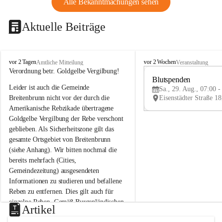
Alle Bekanntmachungen sehen
Aktuelle Beiträge
B
B
vor 2 Tagen
vor 2 Wochen
Amtliche Mitteilung
Veranstaltung
r
r
Verordnung betr. Goldgelbe Vergilbung!
e
e
Blutspenden
Leider ist auch die Gemeinde 
i
i
Sa., 29. Aug., 07:00 -
t
t
Breitenbrunn nicht vor der durch die 
e
e
Amerikanische Rebzikade übertragene 
n
n
Goldgelbe Vergilbung der Rebe verschont 
b
b
geblieben. Als Sicherheitszone gilt das 
r
r
gesamte Ortsgebiet von Breitenbrunn 
u
u
(siehe Anhang). Wir bitten nochmal die 
n
n
n
n
bereits mehrfach (Cities, 
a
a
Gemeindezeitung) ausgesendeten 
m
m
Informationen zu studieren und befallene 
N
N
Reben zu entfernen. Dies gilt auch für 
e
e
einzelne Reben. Gemäß Burgenländischen 
u
u
Artikel
Weinbaugesetz sind nicht gepflegte oder 
s
s