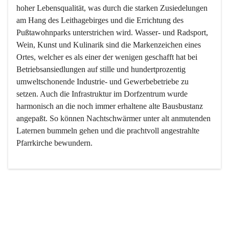
hoher Lebensqualität, was durch die starken Zusiedelungen 
am Hang des Leithagebirges und die Errichtung des 
Pußtawohnparks unterstrichen wird. Wasser- und Radsport, 
Wein, Kunst und Kulinarik sind die Markenzeichen eines 
Ortes, welcher es als einer der wenigen geschafft hat bei 
Betriebsansiedlungen auf stille und hundertprozentig 
umweltschonende Industrie- und Gewerbebetriebe zu 
setzen. Auch die Infrastruktur im Dorfzentrum wurde 
harmonisch an die noch immer erhaltene alte Bausbustanz 
angepaßt. So können Nachtschwärmer unter alt anmutenden 
Laternen bummeln gehen und die prachtvoll angestrahlte 
Pfarrkirche bewundern.

Der Weinbau dominert heute nicht mehr, ist aber integrativer 
Bestandteil der Kultur des Ortes, da man hier schon lange 
von Massenweinbau auf Qualitätsweinbau umgestellt hat. 
So ist es auch nicht verwunderlich, dass eines der historisch 
wertvollsten Gebäude die Ortsvinothek beherbergt und dass 
der Kellering ein beliebtes Ziel darstellt.
