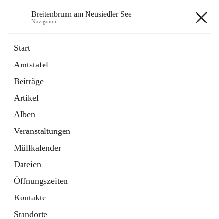
Breitenbrunn am Neusiedler See
Navigation
Breitenbrunn am Neusiedler See
Start
Amtstafel
Formulare
Beiträge
18 Schnellzugriffe
Artikel
Gemeindeservice
7 Schnellzugriffe
Alben
Veranstaltungen
+7
Müllkalender
Dateien
Öffnungszeiten
Kontakte
Hauptadresse
Standorte