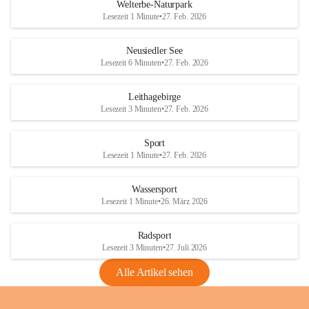
i
i
unzulässige Weingärten zu roden! Bitte 
Welterbe-Naturpark
e
e
helfen wir zusammen um unsere Winzer 
Lesezeit 1 Minute
•
27. Feb. 2026
d
d
vor den prognostizierten Ernteausfällen 
l
l
und den daraus folgenden wirtschaftlichen 
e
e
Neusiedler See
Schäden zu bewahren.
r
r
Lesezeit 6 Minuten
•
27. Feb. 2026
S
S
Verordnungen
e
e
Leithagebirge
04.08.2026
e
e
Lesezeit 3 Minuten
•
27. Feb. 2026
Maßnahmen zur Bekämpfung
der Goldgelben Vergilbung der
Sport
Rebe und der Amerikanischen
Lesezeit 1 Minute
•
27. Feb. 2026
Rebzikade
Anhang VBl. EU Nr. 18
Wassersport
_2026
Lesezeit 1 Minute
•
26. März 2026
1 Seite
•
1,4 MB
Radsport
VBl. EU Nr. 18_2026
Lesezeit 3 Minuten
•
27. Juli 2026
2 Seiten
•
2,1 MB
Alle Artikel sehen