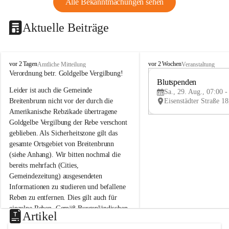
Alle Bekanntmachungen sehen
Aktuelle Beiträge
B
B
vor 2 Tagen
vor 2 Wochen
Amtliche Mitteilung
Veranstaltung
r
r
Verordnung betr. Goldgelbe Vergilbung!
e
e
Blutspenden
Leider ist auch die Gemeinde 
i
i
Sa., 29. Aug., 07:00 -
t
t
Breitenbrunn nicht vor der durch die 
e
e
Amerikanische Rebzikade übertragene 
n
n
Goldgelbe Vergilbung der Rebe verschont 
b
b
geblieben. Als Sicherheitszone gilt das 
r
r
gesamte Ortsgebiet von Breitenbrunn 
u
u
(siehe Anhang). Wir bitten nochmal die 
n
n
n
n
bereits mehrfach (Cities, 
a
a
Gemeindezeitung) ausgesendeten 
m
m
Informationen zu studieren und befallene 
N
N
Reben zu entfernen. Dies gilt auch für 
e
e
einzelne Reben. Gemäß Burgenländischen 
u
u
Artikel
Weinbaugesetz sind nicht gepflegte oder 
s
s