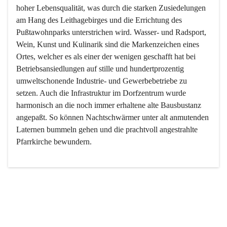
hoher Lebensqualität, was durch die starken Zusiedelungen 
am Hang des Leithagebirges und die Errichtung des 
Pußtawohnparks unterstrichen wird. Wasser- und Radsport, 
Wein, Kunst und Kulinarik sind die Markenzeichen eines 
Ortes, welcher es als einer der wenigen geschafft hat bei 
Betriebsansiedlungen auf stille und hundertprozentig 
umweltschonende Industrie- und Gewerbebetriebe zu 
setzen. Auch die Infrastruktur im Dorfzentrum wurde 
harmonisch an die noch immer erhaltene alte Bausbustanz 
angepaßt. So können Nachtschwärmer unter alt anmutenden 
Laternen bummeln gehen und die prachtvoll angestrahlte 
Pfarrkirche bewundern.

Der Weinbau dominert heute nicht mehr, ist aber integrativer 
Bestandteil der Kultur des Ortes, da man hier schon lange 
von Massenweinbau auf Qualitätsweinbau umgestellt hat. 
So ist es auch nicht verwunderlich, dass eines der historisch 
wertvollsten Gebäude die Ortsvinothek beherbergt und dass 
der Kellering ein beliebtes Ziel darstellt.
