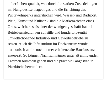
hoher Lebensqualität, was durch die starken Zusiedelungen 
am Hang des Leithagebirges und die Errichtung des 
Pußtawohnparks unterstrichen wird. Wasser- und Radsport, 
Wein, Kunst und Kulinarik sind die Markenzeichen eines 
Ortes, welcher es als einer der wenigen geschafft hat bei 
Betriebsansiedlungen auf stille und hundertprozentig 
umweltschonende Industrie- und Gewerbebetriebe zu 
setzen. Auch die Infrastruktur im Dorfzentrum wurde 
harmonisch an die noch immer erhaltene alte Bausbustanz 
angepaßt. So können Nachtschwärmer unter alt anmutenden 
Laternen bummeln gehen und die prachtvoll angestrahlte 
Pfarrkirche bewundern.

Der Weinbau dominert heute nicht mehr, ist aber integrativer 
Bestandteil der Kultur des Ortes, da man hier schon lange 
von Massenweinbau auf Qualitätsweinbau umgestellt hat. 
So ist es auch nicht verwunderlich, dass eines der historisch 
wertvollsten Gebäude die Ortsvinothek beherbergt und dass 
der Kellering ein beliebtes Ziel darstellt.
