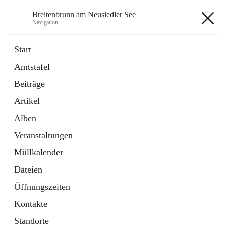
Breitenbrunn am Neusiedler See
Navigation
Breitenbrunn am Neusiedler See
Start
Amtstafel
Formulare
Beiträge
18 Schnellzugriffe
Artikel
Gemeindeservice
7 Schnellzugriffe
Alben
Veranstaltungen
+7
Müllkalender
Dateien
Öffnungszeiten
Kontakte
Hauptadresse
Standorte