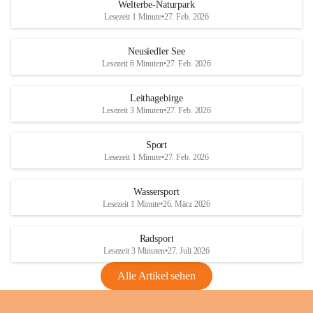
i
i
unzulässige Weingärten zu roden! Bitte 
Welterbe-Naturpark
e
e
helfen wir zusammen um unsere Winzer 
Lesezeit 1 Minute
•
27. Feb. 2026
d
d
vor den prognostizierten Ernteausfällen 
l
l
und den daraus folgenden wirtschaftlichen 
e
e
Neusiedler See
Schäden zu bewahren.
r
r
Lesezeit 6 Minuten
•
27. Feb. 2026
S
S
Verordnungen
e
e
Leithagebirge
04.08.2026
e
e
Lesezeit 3 Minuten
•
27. Feb. 2026
Maßnahmen zur Bekämpfung
der Goldgelben Vergilbung der
Sport
Rebe und der Amerikanischen
Lesezeit 1 Minute
•
27. Feb. 2026
Rebzikade
Anhang VBl. EU Nr. 18
Wassersport
_2026
Lesezeit 1 Minute
•
26. März 2026
1 Seite
•
1,4 MB
Radsport
VBl. EU Nr. 18_2026
Lesezeit 3 Minuten
•
27. Juli 2026
2 Seiten
•
2,1 MB
Alle Artikel sehen