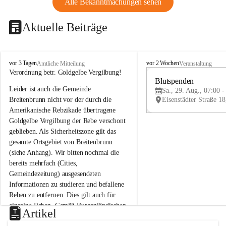
Alle Bekanntmachungen sehen
Aktuelle Beiträge
B
B
vor 3 Tagen
vor 2 Wochen
Amtliche Mitteilung
Veranstaltung
r
r
Verordnung betr. Goldgelbe Vergilbung!
e
e
Blutspenden
Leider ist auch die Gemeinde 
i
i
Sa., 29. Aug., 07:00 -
t
t
Breitenbrunn nicht vor der durch die 
e
e
Amerikanische Rebzikade übertragene 
n
n
Goldgelbe Vergilbung der Rebe verschont 
b
b
geblieben. Als Sicherheitszone gilt das 
r
r
gesamte Ortsgebiet von Breitenbrunn 
u
u
(siehe Anhang). Wir bitten nochmal die 
n
n
n
n
bereits mehrfach (Cities, 
a
a
Gemeindezeitung) ausgesendeten 
m
m
Informationen zu studieren und befallene 
N
N
Reben zu entfernen. Dies gilt auch für 
e
e
einzelne Reben. Gemäß Burgenländischen 
u
u
Artikel
Weinbaugesetz sind nicht gepflegte oder 
s
s