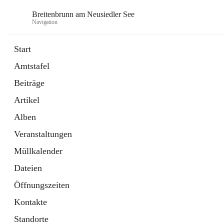
Breitenbrunn am Neusiedler See
Navigation
Start
Amtstafel
Formulare
Beiträge
18 Schnellzugriffe
Artikel
Gemeindeservice
7 Schnellzugriffe
Alben
Veranstaltungen
Müllkalender
Dateien
Öffnungszeiten
Kontakte
Standorte