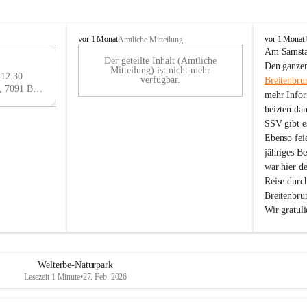
B
B
vor 1 Monat
vor 1 Monat
Amtliche Mitteilung
r
r
Am Samstag
Der geteilte Inhalt (Amtliche
e
e
29
Den ganzen
Mitteilung) ist nicht mehr
i
i
 12:30
AU
verfügbar.
Breitenbru
t
t
Eisenstädter Straße 18, 7091 Breitenbrunn am Neusiedler See, AUT
G
mehr Infor
e
e
heizten da
n
n
SSV gibt es
b
b
r
r
Ebenso feie
u
u
jähriges B
n
n
war hier d
n
n
Reise durc
a
a
Breitenbrun
m
m
Wir gratul
N
N
e
e
u
u
s
s
i
i
Welterbe-Naturpark
e
e
Lesezeit 1 Minute
•
27. Feb. 2026
d
d
l
l