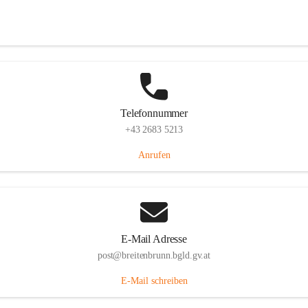
Eisenstädterstraße 18, 7091 Breitenbrunn am Neusiedler See, AUT
Auf Karte ansehen
Telefonnummer
+43 2683 5213
Anrufen
E-Mail Adresse
post@breitenbrunn.bgld.gv.at
E-Mail schreiben