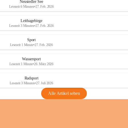
e
e
Neusiedler See
r
r
Lesezeit 6 Minuten
•
27. Feb. 2026
S
S
e
e
Leithagebirge
e
e
Lesezeit 3 Minuten
•
27. Feb. 2026
Sport
Lesezeit 1 Minute
•
27. Feb. 2026
Wassersport
Lesezeit 1 Minute
•
26. März 2026
Radsport
Lesezeit 3 Minuten
•
27. Juli 2026
Alle Artikel sehen