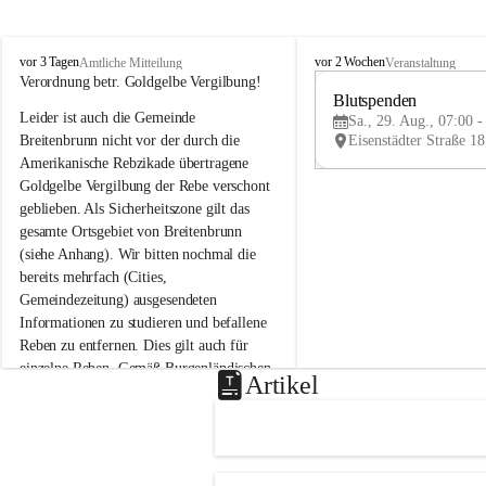
B
B
vor 3 Tagen
vor 2 Wochen
Amtliche Mitteilung
Veranstaltung
r
r
Verordnung betr. Goldgelbe Vergilbung!
e
e
Blutspenden
Leider ist auch die Gemeinde 
i
i
Sa., 29. Aug., 07:00 -
t
t
Breitenbrunn nicht vor der durch die 
e
e
Amerikanische Rebzikade übertragene 
n
n
Goldgelbe Vergilbung der Rebe verschont 
b
b
geblieben. Als Sicherheitszone gilt das 
r
r
gesamte Ortsgebiet von Breitenbrunn 
u
u
(siehe Anhang). Wir bitten nochmal die 
n
n
n
n
bereits mehrfach (Cities, 
a
a
Gemeindezeitung) ausgesendeten 
m
m
Informationen zu studieren und befallene 
N
N
Reben zu entfernen. Dies gilt auch für 
e
e
einzelne Reben. Gemäß Burgenländischen 
u
u
Artikel
Weinbaugesetz sind nicht gepflegte oder 
s
s
i
i
unzulässige Weingärten zu roden! Bitte 
e
e
helfen wir zusammen um unsere Winzer 
d
d
vor den prognostizierten Ernteausfällen 
l
l
und den daraus folgenden wirtschaftlichen 