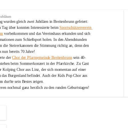
Jubiläum
 wurden gleich zwei Jubiläen in Breitenbrunn gefeiert: 
 Tag über konnten Interessierte beim 
Sportschützenverein 
nn
 vorbeikommen und das Vereinshaus erkunden und sich 
mationen zum Schießsport holen. In den Abendstunden 
nn die Steirerkanonen die Stimmung richtig an, denn den 
 nun bereits 70 Jahre!
rte der 
Chor der Pfarrgemeinde Breitenbrunn
 sein 40-
estehen beim Sommerkonzert in der Pfarrkirche. Zu Gast 
er Kolping Chor aus Linz, der sich momentan auf einer 
h das Burgenland befindet. Auch der Kids Pop Chor aus 
n durfte sein Bestes zeigen.
ieren nochmal ganz herzlich zu den runden Geburtstagen!